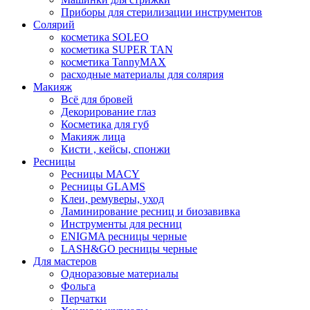
Приборы для стерилизации инструментов
Солярий
косметика SOLEO
косметика SUPER TAN
косметика TannyMAX
расходные материалы для солярия
Макияж
Всё для бровей
Декорирование глаз
Косметика для губ
Макияж лица
Кисти , кейсы, спонжи
Ресницы
Ресницы MACY
Ресницы GLAMS
Клеи, ремуверы, уход
Ламинирование ресниц и биозавивка
Инструменты для ресниц
ENIGMA ресницы черные
LASH&GO ресницы черные
Для мастеров
Одноразовые материалы
Фольга
Перчатки