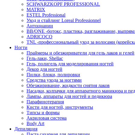
SCHWARZKOPF PROFESSIONAL
MATRIX
ESTEL Professional
Уход и стайлинг Loreal Professionnel
Антоцианин
BB/ONE -ботокс, пластика, разглаживание, выпрям
ADRICOCO
TNL -профессиональный уход за волосами (корейска
Ногти
Праймеры и обезжириватели для гель лаков и гелей
Гель-лаки, Shellac
Гель, полигель для моделирования ногтей
Декор для ногтей
Пилки, блоки, полировки
Средства ухода за ногтями
Обезжиривание, жидкости снятия лаков
Насадки, колпачки для аппаратного маникюра и пе
Лампы, аппараты для ногтей и педикюра
Парафинотерапия
Кисти для ногтей, инструменты
Типсы и формы
Акриловая система
Body Art
Депиляция
Паста сахарная для депиляции