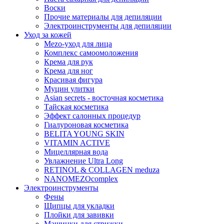
Воски
Прочие материалы для депиляции
Электроинструменты для депиляции
Уход за кожей
Mezo-уход для лица
Комплекс самоомоложения
Крема для рук
Крема для ног
Красивая фигура
Муцин улитки
Asian seсrets - восточная косметика
Тайская косметика
Эффект салонных процедур
Гиалуроновая косметика
BELITA YOUNG SKIN
VITAMIN ACTIVE
Мицеллярная вода
Увлажнение Ultra Long
RETINOL & COLLAGEN meduza
NANOMEZOcomplex
Электроинструменты
Фены
Щипцы для укладки
Плойки для завивки
Машинки для стрижки