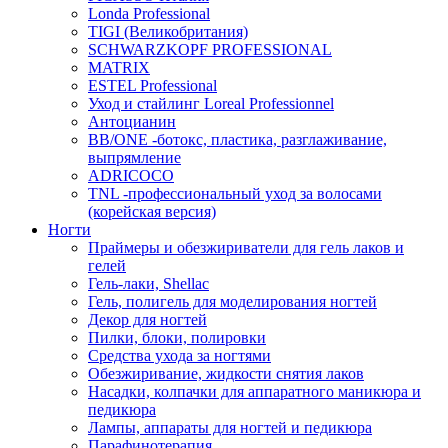
Londa Professional
TIGI (Великобритания)
SCHWARZKOPF PROFESSIONAL
MATRIX
ESTEL Professional
Уход и стайлинг Loreal Professionnel
Антоцианин
BB/ONE -ботокс, пластика, разглаживание,
выпрямление
ADRICOCO
TNL -профессиональный уход за волосами
(корейская версия)
Ногти
Праймеры и обезжириватели для гель лаков и
гелей
Гель-лаки, Shellac
Гель, полигель для моделирования ногтей
Декор для ногтей
Пилки, блоки, полировки
Средства ухода за ногтями
Обезжиривание, жидкости снятия лаков
Насадки, колпачки для аппаратного маникюра и
педикюра
Лампы, аппараты для ногтей и педикюра
Парафинотерапия