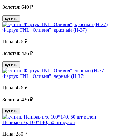
Золотая
:
640
₽
купить
Фартук TNL "Оливия", красный (H-37)
Цена:
426
₽
Золотая
:
426
₽
купить
Фартук TNL "Оливия", черный (H-37)
Цена:
426
₽
Золотая
:
426
₽
купить
Пенюар п/э, 100*140, 50 шт рулон
Цена:
280
₽