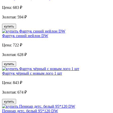
Цена:
683
₽
Золотая
:
594
₽
купить
Фартук синий нейлон DW
Цена:
722
₽
Золотая
:
628
₽
купить
Фартук чёрный с новым лого 1 шт
Цена:
843
₽
Золотая
:
674
₽
купить
Пенюар детс. белый 95*120 DW