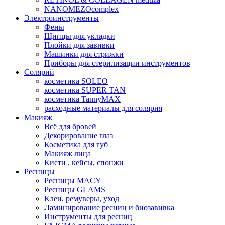
NANOMEZOcomplex
Электроинструменты
Фены
Щипцы для укладки
Плойки для завивки
Машинки для стрижки
Приборы для стерилизации инструментов
Солярий
косметика SOLEO
косметика SUPER TAN
косметика TannyMAX
расходные материалы для солярия
Макияж
Всё для бровей
Декорирование глаз
Косметика для губ
Макияж лица
Кисти , кейсы, спонжи
Ресницы
Ресницы MACY
Ресницы GLAMS
Клеи, ремуверы, уход
Ламинирование ресниц и биозавивка
Инструменты для ресниц