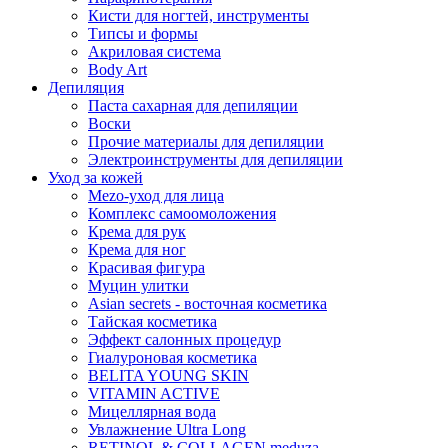
Кисти для ногтей, инструменты
Типсы и формы
Акриловая система
Body Art
Депиляция
Паста сахарная для депиляции
Воски
Прочие материалы для депиляции
Электроинструменты для депиляции
Уход за кожей
Mezo-уход для лица
Комплекс самоомоложения
Крема для рук
Крема для ног
Красивая фигура
Муцин улитки
Asian seсrets - восточная косметика
Тайская косметика
Эффект салонных процедур
Гиалуроновая косметика
BELITA YOUNG SKIN
VITAMIN ACTIVE
Мицеллярная вода
Увлажнение Ultra Long
RETINOL & COLLAGEN meduza