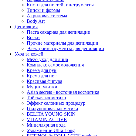
Кисти для ногтей, инструменты
Типсы и формы
Акриловая система
Body Art
Депиляция
Паста сахарная для депиляции
Воски
Прочие материалы для депиляции
Электроинструменты для депиляции
Уход за кожей
Mezo-уход для лица
Комплекс самоомоложения
Крема для рук
Крема для ног
Красивая фигура
Муцин улитки
Asian seсrets - восточная косметика
Тайская косметика
Эффект салонных процедур
Гиалуроновая косметика
BELITA YOUNG SKIN
VITAMIN ACTIVE
Мицеллярная вода
Увлажнение Ultra Long
RETINOL & COLLAGEN meduza