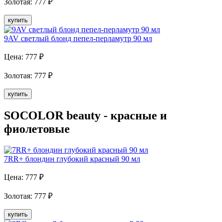
Золотая
:
777
₽
купить
9AV светлый блонд пепел-перламутр 90 мл
Цена:
777
₽
Золотая
:
777
₽
купить
SOCOLOR beauty - красные и
фиолетовые
7RR+ блондин глубокий красный 90 мл
Цена:
777
₽
Золотая
:
777
₽
купить