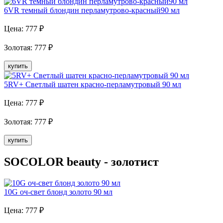
6VR темный блондин перламутрово-красный90 мл
Цена:
777
₽
Золотая
:
777
₽
купить
5RV+ Светлый шатен красно-перламутровый 90 мл
Цена:
777
₽
Золотая
:
777
₽
купить
SOCOLOR beauty - золотист
10G оч-свет блонд золото 90 мл
Цена:
777
₽