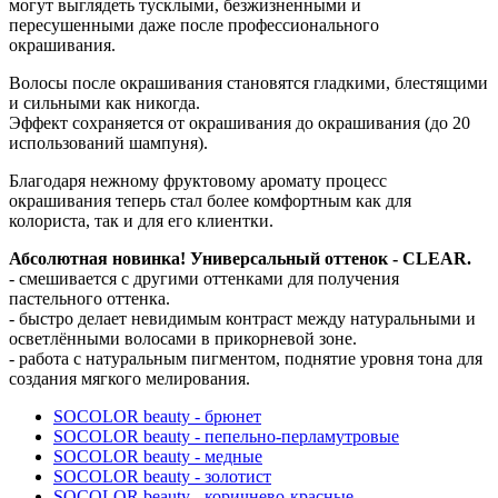
могут выглядеть тусклыми, безжизненными и
пересушенными даже после профессионального
окрашивания.
Волосы после окрашивания становятся гладкими, блестящими
и сильными как никогда.
Эффект сохраняется от окрашивания до окрашивания (до 20
использований шампуня).
Благодаря нежному фруктовому аромату процесс
окрашивания теперь стал более комфортным как для
колориста, так и для его клиентки.
Абсолютная новинка! Универсальный оттенок - CLEAR.
- смешивается с другими оттенками для получения
пастельного оттенка.
- быстро делает невидимым контраст между натуральными и
осветлёнными волосами в прикорневой зоне.
- работа с натуральным пигментом, поднятие уровня тона для
создания мягкого мелирования.
SOCOLOR beauty - брюнет
SOCOLOR beauty - пепельно-перламутровые
SOCOLOR beauty - медные
SOCOLOR beauty - золотист
SOCOLOR beauty - коричнево-красные