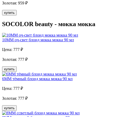
Золотая
:
959
₽
купить
SOCOLOR beauty - мокка мокка
10ММ оч-свет блонд мокка мокка 90 мл
Цена:
777
₽
Золотая
:
777
₽
купить
6MM тёмный блонд мокка мокка 90 мл
Цена:
777
₽
Золотая
:
777
₽
купить