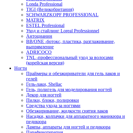
Londa Professional
TIGI (Великобритания)
SCHWARZKOPF PROFESSIONAL
MATRIX
ESTEL Professional
Уход и стайлинг Loreal Professionnel
Антоцианин
BB/ONE -ботокс, пластика, разглаживание,
выпрямление
ADRICOCO
TNL -профессиональный уход за волосами
(корейская версия)
Ногти
Праймеры и обезжириватели для гель лаков и
гелей
Гель-лаки, Shellac
Гель, полигель для моделирования ногтей
Декор для ногтей
Пилки, блоки, полировки
Средства ухода за ногтями
Обезжиривание, жидкости снятия лаков
Насадки, колпачки для аппаратного маникюра и
педикюра
Лампы, аппараты для ногтей и педикюра
Парафинотерапия