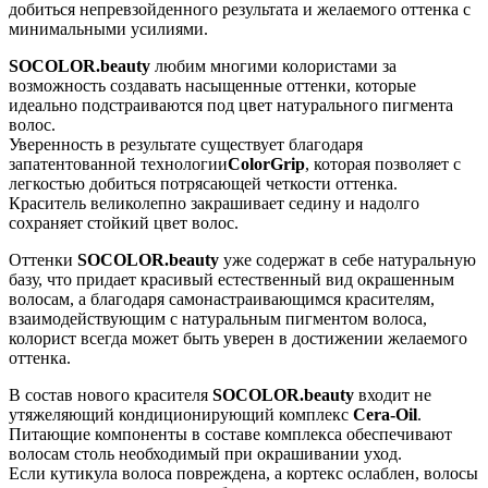
добиться непревзойденного результата и желаемого оттенка с
минимальными усилиями.
SOCOLOR.beauty
любим многими колористами за
возможность создавать насыщенные оттенки, которые
идеально подстраиваются под цвет натурального пигмента
волос.
Уверенность в результате существует благодаря
запатентованной технологии
ColorGrip
, которая позволяет с
легкостью добиться потрясающей четкости оттенка.
Краситель великолепно закрашивает седину и надолго
сохраняет стойкий цвет волос.
Оттенки
SOCOLOR.beauty
уже содержат в себе натуральную
базу, что придает красивый естественный вид окрашенным
волосам, а благодаря самонастраивающимся красителям,
взаимодействующим с натуральным пигментом волоса,
колорист всегда может быть уверен в достижении желаемого
оттенка.
В состав нового красителя
SOCOLOR.beauty
входит не
утяжеляющий кондиционирующий комплекс
Cera-Oil
.
Питающие компоненты в составе комплекса обеспечивают
волосам столь необходимый при окрашивании уход.
Если кутикула волоса повреждена, а кортекс ослаблен, волосы