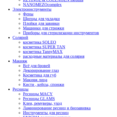
NANOMEZOcomplex
Электроинструменты
Фены
Щипцы для укладки
Плойки для завивки
Машинки для стрижки
Приборы для стерилизации инструментов
Солярий
косметика SOLEO
косметика SUPER TAN
косметика TannyMAX
расходные материалы для солярия
Макияж
Всё для бровей
Декорирование глаз
Косметика для губ
Макияж лица
Кисти , кейсы, спонжи
Ресницы
Ресницы MACY
Ресницы GLAMS
Клеи, ремуверы, уход
Ламинирование ресниц и биозавивка
Инструменты для ресниц