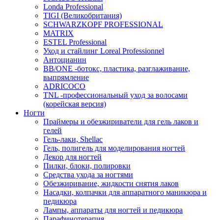
Londa Professional
TIGI (Великобритания)
SCHWARZKOPF PROFESSIONAL
MATRIX
ESTEL Professional
Уход и стайлинг Loreal Professionnel
Антоцианин
BB/ONE -ботокс, пластика, разглаживание,
выпрямление
ADRICOCO
TNL -профессиональный уход за волосами
(корейская версия)
Ногти
Праймеры и обезжириватели для гель лаков и
гелей
Гель-лаки, Shellac
Гель, полигель для моделирования ногтей
Декор для ногтей
Пилки, блоки, полировки
Средства ухода за ногтями
Обезжиривание, жидкости снятия лаков
Насадки, колпачки для аппаратного маникюра и
педикюра
Лампы, аппараты для ногтей и педикюра
Парафинотерапия