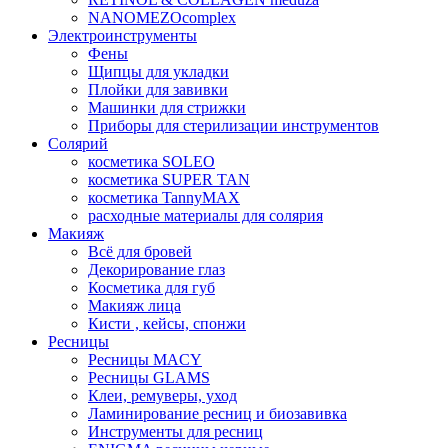
NANOMEZOcomplex
Электроинструменты
Фены
Щипцы для укладки
Плойки для завивки
Машинки для стрижки
Приборы для стерилизации инструментов
Солярий
косметика SOLEO
косметика SUPER TAN
косметика TannyMAX
расходные материалы для солярия
Макияж
Всё для бровей
Декорирование глаз
Косметика для губ
Макияж лица
Кисти , кейсы, спонжи
Ресницы
Ресницы MACY
Ресницы GLAMS
Клеи, ремуверы, уход
Ламинирование ресниц и биозавивка
Инструменты для ресниц