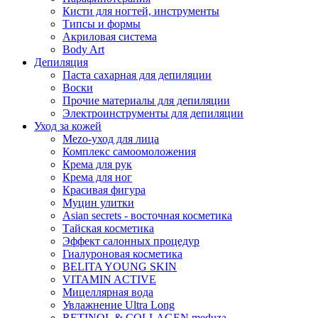
Кисти для ногтей, инструменты
Типсы и формы
Акриловая система
Body Art
Депиляция
Паста сахарная для депиляции
Воски
Прочие материалы для депиляции
Электроинструменты для депиляции
Уход за кожей
Mezo-уход для лица
Комплекс самоомоложения
Крема для рук
Крема для ног
Красивая фигура
Муцин улитки
Asian seсrets - восточная косметика
Тайская косметика
Эффект салонных процедур
Гиалуроновая косметика
BELITA YOUNG SKIN
VITAMIN ACTIVE
Мицеллярная вода
Увлажнение Ultra Long
RETINOL & COLLAGEN meduza