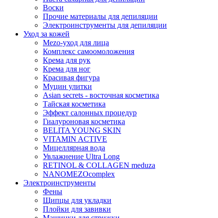
Воски
Прочие материалы для депиляции
Электроинструменты для депиляции
Уход за кожей
Mezo-уход для лица
Комплекс самоомоложения
Крема для рук
Крема для ног
Красивая фигура
Муцин улитки
Asian seсrets - восточная косметика
Тайская косметика
Эффект салонных процедур
Гиалуроновая косметика
BELITA YOUNG SKIN
VITAMIN ACTIVE
Мицеллярная вода
Увлажнение Ultra Long
RETINOL & COLLAGEN meduza
NANOMEZOcomplex
Электроинструменты
Фены
Щипцы для укладки
Плойки для завивки
Машинки для стрижки