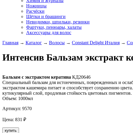
Химия и журналы
Ножницы
Расчёски
Щётки и брашинги
Невидимки, шпильки, резинки
Фартуки, пенюары, халаты
Аксессуары для волос
Главная
→
Каталог
→
Волосы
→
Constant Delight Италия
→
Co
Интенсив Бальзам экстракт ке
Бальзам с экстрактом кератина
КД20646
Специальный бальзам для истонченных, поврежденных и ослаб
экстрактом кашемира питает и способствует сохранению цвета.
кутикулярный слой, продлевая стойкость цветовых пигментов. 
Объем: 1000мл
Артикул:
9570
Цена:
831
₽
купить