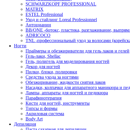
SCHWARZKOPF PROFESSIONAL
MATRIX
ESTEL Professional
Уход и стайлинг Loreal Professionnel
Антоцианин
BB/ONE -ботокс, пластика, разглаживание, выпрям
ADRICOCO
TNL -профессиональный уход за волосами (корейска
Ногти
Праймеры и обезжириватели для гель лаков и гелей
Гель-лаки, Shellac
Гель, полигель для моделирования ногтей
Декор для ногтей
Пилки, блоки, полировки
Средства ухода за ногтями
Обезжиривание, жидкости снятия лаков
Насадки, колпачки для аппаратного маникюра и пе
Лампы, аппараты для ногтей и педикюра
Парафинотерапия
Кисти для ногтей, инструменты
Типсы и формы
Акриловая система
Body Art
Депиляция
Паста сахарная для депиляции