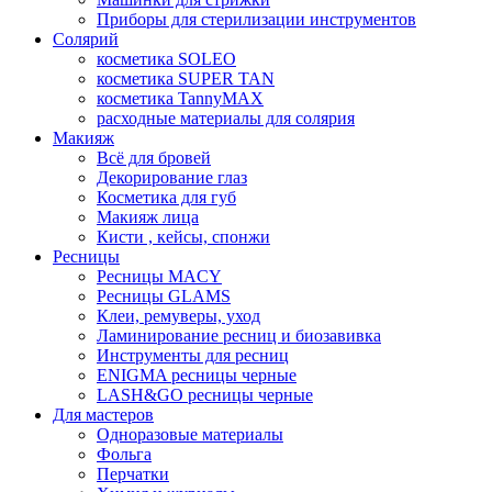
Приборы для стерилизации инструментов
Солярий
косметика SOLEO
косметика SUPER TAN
косметика TannyMAX
расходные материалы для солярия
Макияж
Всё для бровей
Декорирование глаз
Косметика для губ
Макияж лица
Кисти , кейсы, спонжи
Ресницы
Ресницы MACY
Ресницы GLAMS
Клеи, ремуверы, уход
Ламинирование ресниц и биозавивка
Инструменты для ресниц
ENIGMA ресницы черные
LASH&GO ресницы черные
Для мастеров
Одноразовые материалы
Фольга
Перчатки