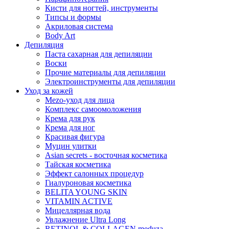
Кисти для ногтей, инструменты
Типсы и формы
Акриловая система
Body Art
Депиляция
Паста сахарная для депиляции
Воски
Прочие материалы для депиляции
Электроинструменты для депиляции
Уход за кожей
Mezo-уход для лица
Комплекс самоомоложения
Крема для рук
Крема для ног
Красивая фигура
Муцин улитки
Asian seсrets - восточная косметика
Тайская косметика
Эффект салонных процедур
Гиалуроновая косметика
BELITA YOUNG SKIN
VITAMIN ACTIVE
Мицеллярная вода
Увлажнение Ultra Long
RETINOL & COLLAGEN meduza