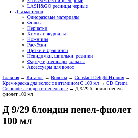
ENIGMA ресницы черные
LASH&GO ресницы черные
Для мастеров
Одноразовые материалы
Фольга
Перчатки
Химия и журналы
Ножницы
Расчёски
Щётки и брашинги
Невидимки, шпильки, резинки
Фартуки, пенюары, халаты
Аксессуары для волос
Главная
→
Каталог
→
Волосы
→
Constant Delight Италия
→
Крем-краска для волос с витамином С 100 мл
→
CD Crema
Colorante - сандрэ и пепельные
→
Д 9/29 блондин пепел-
фиолет 100 мл
Д 9/29 блондин пепел-фиолет
100 мл