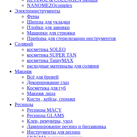
NANOMEZOcomplex
Электроинструменты
Фены
Щипцы для укладки
Плойки для завивки
Машинки для стрижки
Приборы для стерилизации инструментов
Солярий
косметика SOLEO
косметика SUPER TAN
косметика TannyMAX
расходные материалы для солярия
Макияж
Всё для бровей
Декорирование глаз
Косметика для губ
Макияж лица
Кисти , кейсы, спонжи
Ресницы
Ресницы MACY
Ресницы GLAMS
Клеи, ремуверы, уход
Ламинирование ресниц и биозавивка
Инструменты для ресниц