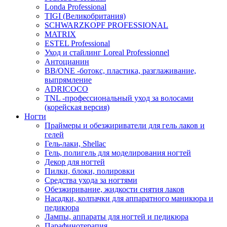
Londa Professional
TIGI (Великобритания)
SCHWARZKOPF PROFESSIONAL
MATRIX
ESTEL Professional
Уход и стайлинг Loreal Professionnel
Антоцианин
BB/ONE -ботокс, пластика, разглаживание,
выпрямление
ADRICOCO
TNL -профессиональный уход за волосами
(корейская версия)
Ногти
Праймеры и обезжириватели для гель лаков и
гелей
Гель-лаки, Shellac
Гель, полигель для моделирования ногтей
Декор для ногтей
Пилки, блоки, полировки
Средства ухода за ногтями
Обезжиривание, жидкости снятия лаков
Насадки, колпачки для аппаратного маникюра и
педикюра
Лампы, аппараты для ногтей и педикюра
Парафинотерапия