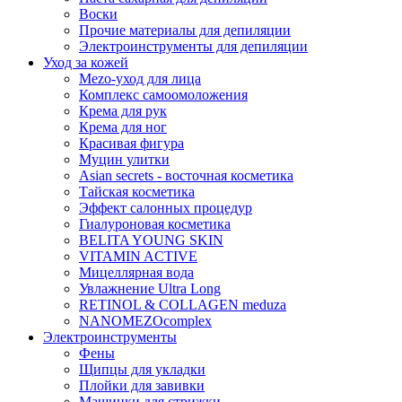
Воски
Прочие материалы для депиляции
Электроинструменты для депиляции
Уход за кожей
Mezo-уход для лица
Комплекс самоомоложения
Крема для рук
Крема для ног
Красивая фигура
Муцин улитки
Asian seсrets - восточная косметика
Тайская косметика
Эффект салонных процедур
Гиалуроновая косметика
BELITA YOUNG SKIN
VITAMIN ACTIVE
Мицеллярная вода
Увлажнение Ultra Long
RETINOL & COLLAGEN meduza
NANOMEZOcomplex
Электроинструменты
Фены
Щипцы для укладки
Плойки для завивки
Машинки для стрижки