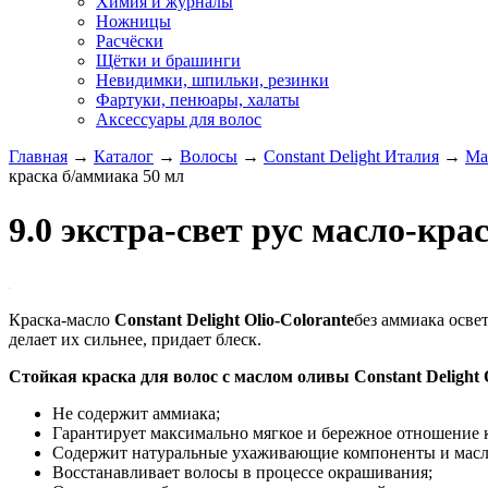
Химия и журналы
Ножницы
Расчёски
Щётки и брашинги
Невидимки, шпильки, резинки
Фартуки, пенюары, халаты
Аксессуары для волос
Главная
→
Каталог
→
Волосы
→
Constant Delight Италия
→
Ма
краска б/аммиака 50 мл
9.0 экстра-свет рус масло-кра
Краска-масло
Constant Delight Olio-Colorante
без аммиака осве
делает их сильнее, придает блеск.
Стойкая краска для волос с маслом оливы Constant Delight O
Не содержит аммиака;
Гарантирует максимально мягкое и бережное отношение к
Содержит натуральные ухаживающие компоненты и масл
Восстанавливает волосы в процессе окрашивания;