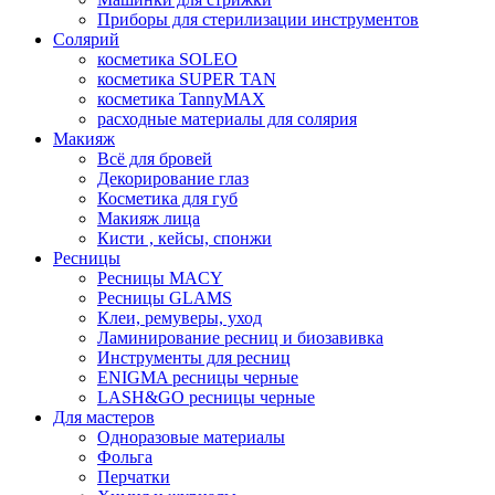
Приборы для стерилизации инструментов
Солярий
косметика SOLEO
косметика SUPER TAN
косметика TannyMAX
расходные материалы для солярия
Макияж
Всё для бровей
Декорирование глаз
Косметика для губ
Макияж лица
Кисти , кейсы, спонжи
Ресницы
Ресницы MACY
Ресницы GLAMS
Клеи, ремуверы, уход
Ламинирование ресниц и биозавивка
Инструменты для ресниц
ENIGMA ресницы черные
LASH&GO ресницы черные
Для мастеров
Одноразовые материалы
Фольга
Перчатки