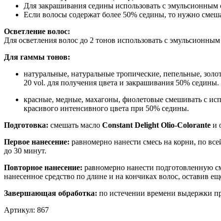
Для закрашивания седины использовать с эмульсионным 
Если волосы содержат более 50% седины, то нужно смеша
Осветление волос:
Для осветления волос до 2 тонов использовать с эмульсионны
Для гаммы тонов:
натуральные, натуральные тропические, пепельные, золо
20 vol. для получения цвета и закрашивания 50% седины.
красные, медные, махагоны, фиолетовые смешивать с ис
красивого интенсивного цвета при 50% седины.
Подготовка:
смешать масло
Constant Delight Olio-Colorante
и 
Первое нанесение:
равномерно нанести смесь на корни, по вс
до 30 минут.
Повторное нанесение:
равномерно нанести подготовленную сме
нанесенное средство по длине и на кончиках волос, оставив ещ
Завершающая обработка:
по истечении времени выдержки п
Артикул:
867