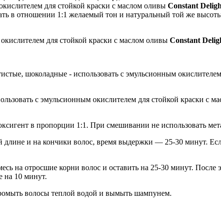
окислителем для стойкой краски с маслом оливы
Constant Deligh
ть в отношении 1:1 желаемый тон и натуральный той же высоты 
м окислителем для стойкой краски с маслом оливы
Constant Deli
тистые, шоколадные - использовать с эмульсионным окислителем
пользовать с эмульсионным окислителем для стойкой краски с м
оксигент в пропорции 1:1. При смешивании не использовать мет
ей длине и на кончики волос, время выдержки — 25-30 минут. Ес
сь на отросшие корни волос и оставить на 25-30 минут. После 
е на 10 минут.
ромыть волосы теплой водой и вымыть шампунем.