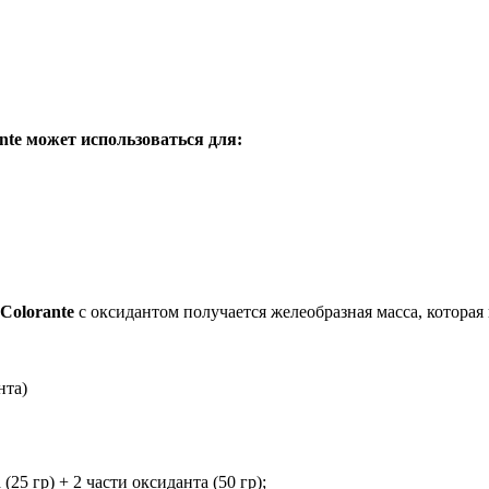
ante может использоваться для:
-Colorante
с оксидантом получается желеобразная масса, которая 
нта)
(25 гр) + 2 части оксиданта (50 гр);