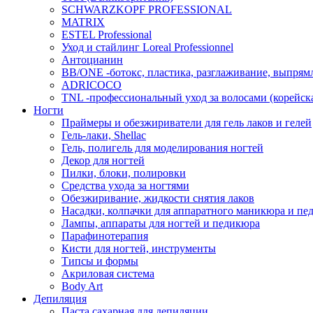
SCHWARZKOPF PROFESSIONAL
MATRIX
ESTEL Professional
Уход и стайлинг Loreal Professionnel
Антоцианин
BB/ONE -ботокс, пластика, разглаживание, выпрям
ADRICOCO
TNL -профессиональный уход за волосами (корейска
Ногти
Праймеры и обезжириватели для гель лаков и гелей
Гель-лаки, Shellac
Гель, полигель для моделирования ногтей
Декор для ногтей
Пилки, блоки, полировки
Средства ухода за ногтями
Обезжиривание, жидкости снятия лаков
Насадки, колпачки для аппаратного маникюра и пе
Лампы, аппараты для ногтей и педикюра
Парафинотерапия
Кисти для ногтей, инструменты
Типсы и формы
Акриловая система
Body Art
Депиляция
Паста сахарная для депиляции