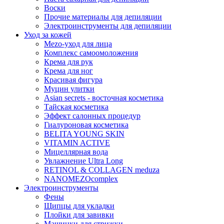
Воски
Прочие материалы для депиляции
Электроинструменты для депиляции
Уход за кожей
Mezo-уход для лица
Комплекс самоомоложения
Крема для рук
Крема для ног
Красивая фигура
Муцин улитки
Asian seсrets - восточная косметика
Тайская косметика
Эффект салонных процедур
Гиалуроновая косметика
BELITA YOUNG SKIN
VITAMIN ACTIVE
Мицеллярная вода
Увлажнение Ultra Long
RETINOL & COLLAGEN meduza
NANOMEZOcomplex
Электроинструменты
Фены
Щипцы для укладки
Плойки для завивки
Машинки для стрижки