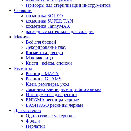
Приборы для стерилизации инструментов
Солярий
косметика SOLEO
косметика SUPER TAN
косметика TannyMAX
расходные материалы для солярия
Макияж
Всё для бровей
Декорирование глаз
Косметика для губ
Макияж лица
Кисти , кейсы, спонжи
Ресницы
Ресницы MACY
Ресницы GLAMS
Клеи, ремуверы, уход
Ламинирование ресниц и биозавивка
Инструменты для ресниц
ENIGMA ресницы черные
LASH&GO ресницы черные
Для мастеров
Одноразовые материалы
Фольга
Перчатки