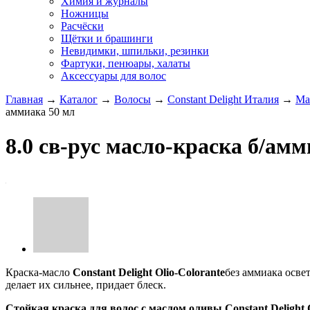
Химия и журналы
Ножницы
Расчёски
Щётки и брашинги
Невидимки, шпильки, резинки
Фартуки, пенюары, халаты
Аксессуары для волос
Главная
→
Каталог
→
Волосы
→
Constant Delight Италия
→
Ма
аммиака 50 мл
8.0 св-рус масло-краска б/амм
Краска-масло
Constant Delight Olio-Colorante
без аммиака осве
делает их сильнее, придает блеск.
Стойкая краска для волос с маслом оливы Constant Delight O