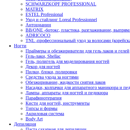
SCHWARZKOPF PROFESSIONAL
MATRIX
ESTEL Professional
Уход и стайлинг Loreal Professionnel
Антоцианин
BB/ONE -ботокс, пластика, разглаживание, выпрям
ADRICOCO
TNL -профессиональный уход за волосами (корейска
Ногти
Праймеры и обезжириватели для гель лаков и гелей
Гель-лаки, Shellac
Гель, полигель для моделирования ногтей
Декор для ногтей
Пилки, блоки, полировки
Средства ухода за ногтями
Обезжиривание, жидкости снятия лаков
Насадки, колпачки для аппаратного маникюра и пе
Лампы, аппараты для ногтей и педикюра
Парафинотерапия
Кисти для ногтей, инструменты
Типсы и формы
Акриловая система
Body Art
Депиляция
Паста сахарная для депиляции