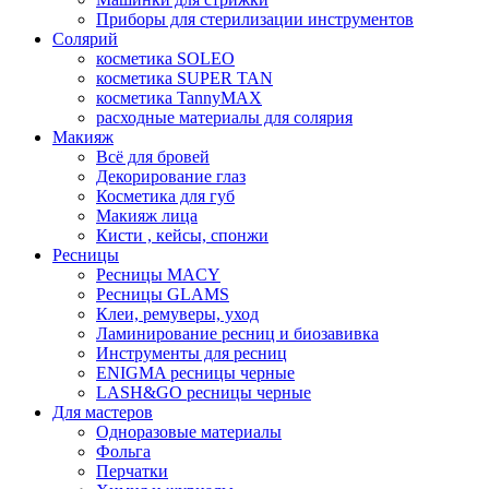
Приборы для стерилизации инструментов
Солярий
косметика SOLEO
косметика SUPER TAN
косметика TannyMAX
расходные материалы для солярия
Макияж
Всё для бровей
Декорирование глаз
Косметика для губ
Макияж лица
Кисти , кейсы, спонжи
Ресницы
Ресницы MACY
Ресницы GLAMS
Клеи, ремуверы, уход
Ламинирование ресниц и биозавивка
Инструменты для ресниц
ENIGMA ресницы черные
LASH&GO ресницы черные
Для мастеров
Одноразовые материалы
Фольга
Перчатки