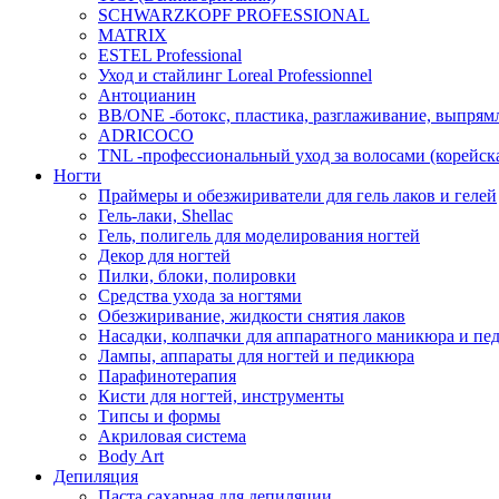
SCHWARZKOPF PROFESSIONAL
MATRIX
ESTEL Professional
Уход и стайлинг Loreal Professionnel
Антоцианин
BB/ONE -ботокс, пластика, разглаживание, выпрям
ADRICOCO
TNL -профессиональный уход за волосами (корейска
Ногти
Праймеры и обезжириватели для гель лаков и гелей
Гель-лаки, Shellac
Гель, полигель для моделирования ногтей
Декор для ногтей
Пилки, блоки, полировки
Средства ухода за ногтями
Обезжиривание, жидкости снятия лаков
Насадки, колпачки для аппаратного маникюра и пе
Лампы, аппараты для ногтей и педикюра
Парафинотерапия
Кисти для ногтей, инструменты
Типсы и формы
Акриловая система
Body Art
Депиляция
Паста сахарная для депиляции