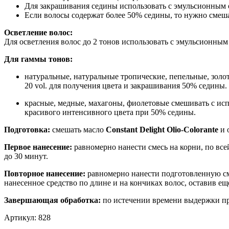
Для закрашивания седины использовать с эмульсионным 
Если волосы содержат более 50% седины, то нужно смеша
Осветление волос:
Для осветления волос до 2 тонов использовать с эмульсионны
Для гаммы тонов:
натуральные, натуральные тропические, пепельные, золо
20 vol. для получения цвета и закрашивания 50% седины.
красные, медные, махагоны, фиолетовые смешивать с ис
красивого интенсивного цвета при 50% седины.
Подготовка:
смешать масло
Constant Delight Olio-Colorante
и 
Первое нанесение:
равномерно нанести смесь на корни, по вс
до 30 минут.
Повторное нанесение:
равномерно нанести подготовленную сме
нанесенное средство по длине и на кончиках волос, оставив ещ
Завершающая обработка:
по истечении времени выдержки п
Артикул:
828