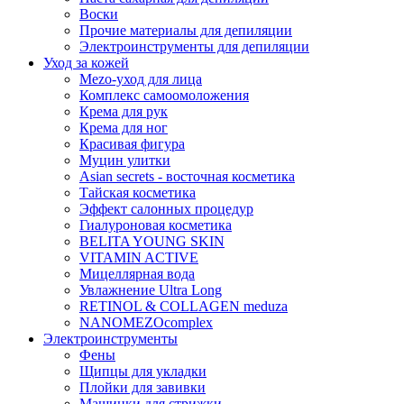
Воски
Прочие материалы для депиляции
Электроинструменты для депиляции
Уход за кожей
Mezo-уход для лица
Комплекс самоомоложения
Крема для рук
Крема для ног
Красивая фигура
Муцин улитки
Asian seсrets - восточная косметика
Тайская косметика
Эффект салонных процедур
Гиалуроновая косметика
BELITA YOUNG SKIN
VITAMIN ACTIVE
Мицеллярная вода
Увлажнение Ultra Long
RETINOL & COLLAGEN meduza
NANOMEZOcomplex
Электроинструменты
Фены
Щипцы для укладки
Плойки для завивки
Машинки для стрижки