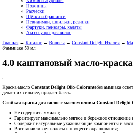
Химия и журналы
Ножницы
Расчёски
Щётки и брашинги
Невидимки, шпильки, резинки
Фартуки, пенюары, халаты
Аксессуары для волос
Главная
→
Каталог
→
Волосы
→
Constant Delight Италия
→
Ма
б/аммиака 50 мл
4.0 каштановый масло-краска
Краска-масло
Constant Delight Olio-Colorante
без аммиака осве
делает их сильнее, придает блеск.
Стойкая краска для волос с маслом оливы Constant Delight O
Не содержит аммиака;
Гарантирует максимально мягкое и бережное отношение к
Содержит натуральные ухаживающие компоненты и масл
Восстанавливает волосы в процессе окрашивания;