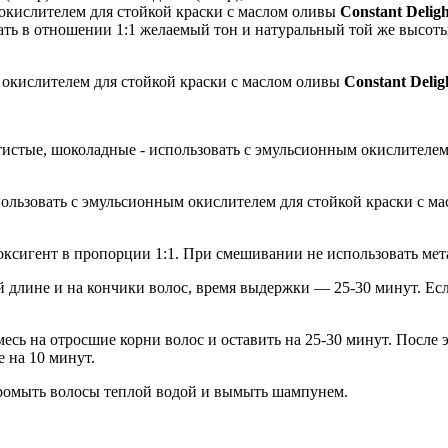
окислителем для стойкой краски с маслом оливы
Constant Deligh
ть в отношении 1:1 желаемый тон и натуральный той же высоты 
м окислителем для стойкой краски с маслом оливы
Constant Deli
тистые, шоколадные - использовать с эмульсионным окислителем
пользовать с эмульсионным окислителем для стойкой краски с м
оксигент в пропорции 1:1. При смешивании не использовать мет
ей длине и на кончики волос, время выдержки — 25-30 минут. Ес
сь на отросшие корни волос и оставить на 25-30 минут. После 
е на 10 минут.
ромыть волосы теплой водой и вымыть шампунем.