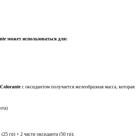
ante может использоваться для:
-Colorante
с оксидантом получается желеобразная масса, которая 
нта)
(25 гр) + 2 части оксиданта (50 гр);