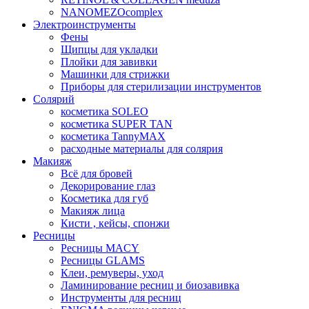
NANOMEZOcomplex
Электроинструменты
Фены
Щипцы для укладки
Плойки для завивки
Машинки для стрижки
Приборы для стерилизации инструментов
Солярий
косметика SOLEO
косметика SUPER TAN
косметика TannyMAX
расходные материалы для солярия
Макияж
Всё для бровей
Декорирование глаз
Косметика для губ
Макияж лица
Кисти , кейсы, спонжи
Ресницы
Ресницы MACY
Ресницы GLAMS
Клеи, ремуверы, уход
Ламинирование ресниц и биозавивка
Инструменты для ресниц