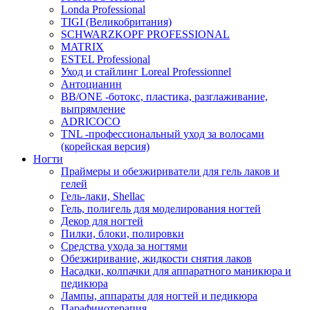
Londa Professional
TIGI (Великобритания)
SCHWARZKOPF PROFESSIONAL
MATRIX
ESTEL Professional
Уход и стайлинг Loreal Professionnel
Антоцианин
BB/ONE -ботокс, пластика, разглаживание,
выпрямление
ADRICOCO
TNL -профессиональный уход за волосами
(корейская версия)
Ногти
Праймеры и обезжириватели для гель лаков и
гелей
Гель-лаки, Shellac
Гель, полигель для моделирования ногтей
Декор для ногтей
Пилки, блоки, полировки
Средства ухода за ногтями
Обезжиривание, жидкости снятия лаков
Насадки, колпачки для аппаратного маникюра и
педикюра
Лампы, аппараты для ногтей и педикюра
Парафинотерапия