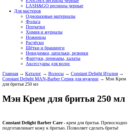
ENIGMA ресницы черные
LASH&GO ресницы черные
Для мастеров
Одноразовые материалы
Фольга
Перчатки
Химия и журналы
Ножницы
Расчёски
Щётки и брашинги
Невидимки, шпильки, резинки
Фартуки, пенюары, халаты
Аксессуары для волос
Главная
→
Каталог
→
Волосы
→
Constant Delight Италия
→
Constant Delight MAN-Barber Серия для мужчин
→
Мэн Крем
для бритья 250 мл
Мэн Крем для бритья 250 мл
Constant Delight Barber Care -
крем для бритья. Превосходно
подготавливает кожу к бритью. Позволяет сделать бритьё