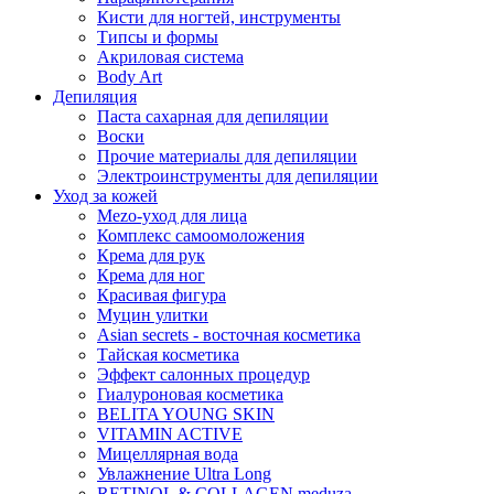
Кисти для ногтей, инструменты
Типсы и формы
Акриловая система
Body Art
Депиляция
Паста сахарная для депиляции
Воски
Прочие материалы для депиляции
Электроинструменты для депиляции
Уход за кожей
Mezo-уход для лица
Комплекс самоомоложения
Крема для рук
Крема для ног
Красивая фигура
Муцин улитки
Asian seсrets - восточная косметика
Тайская косметика
Эффект салонных процедур
Гиалуроновая косметика
BELITA YOUNG SKIN
VITAMIN ACTIVE
Мицеллярная вода
Увлажнение Ultra Long
RETINOL & COLLAGEN meduza