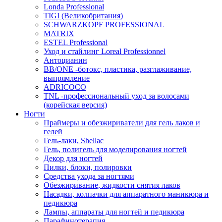
Londa Professional
TIGI (Великобритания)
SCHWARZKOPF PROFESSIONAL
MATRIX
ESTEL Professional
Уход и стайлинг Loreal Professionnel
Антоцианин
BB/ONE -ботокс, пластика, разглаживание,
выпрямление
ADRICOCO
TNL -профессиональный уход за волосами
(корейская версия)
Ногти
Праймеры и обезжириватели для гель лаков и
гелей
Гель-лаки, Shellac
Гель, полигель для моделирования ногтей
Декор для ногтей
Пилки, блоки, полировки
Средства ухода за ногтями
Обезжиривание, жидкости снятия лаков
Насадки, колпачки для аппаратного маникюра и
педикюра
Лампы, аппараты для ногтей и педикюра
Парафинотерапия