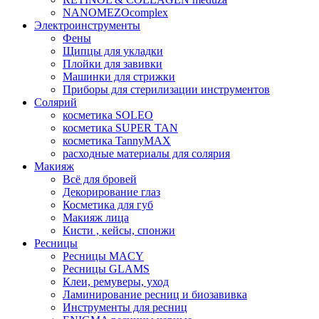
NANOMEZOcomplex
Электроинструменты
Фены
Щипцы для укладки
Плойки для завивки
Машинки для стрижки
Приборы для стерилизации инструментов
Солярий
косметика SOLEO
косметика SUPER TAN
косметика TannyMAX
расходные материалы для солярия
Макияж
Всё для бровей
Декорирование глаз
Косметика для губ
Макияж лица
Кисти , кейсы, спонжи
Ресницы
Ресницы MACY
Ресницы GLAMS
Клеи, ремуверы, уход
Ламинирование ресниц и биозавивка
Инструменты для ресниц