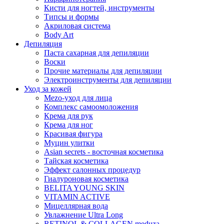
Кисти для ногтей, инструменты
Типсы и формы
Акриловая система
Body Art
Депиляция
Паста сахарная для депиляции
Воски
Прочие материалы для депиляции
Электроинструменты для депиляции
Уход за кожей
Mezo-уход для лица
Комплекс самоомоложения
Крема для рук
Крема для ног
Красивая фигура
Муцин улитки
Asian seсrets - восточная косметика
Тайская косметика
Эффект салонных процедур
Гиалуроновая косметика
BELITA YOUNG SKIN
VITAMIN ACTIVE
Мицеллярная вода
Увлажнение Ultra Long
RETINOL & COLLAGEN meduza