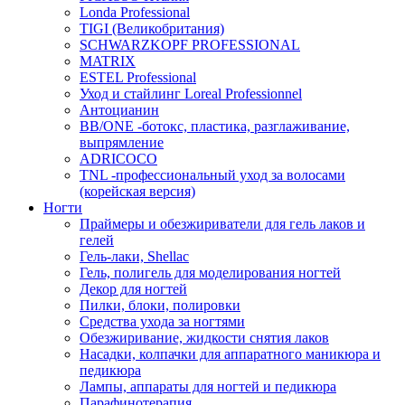
Londa Professional
TIGI (Великобритания)
SCHWARZKOPF PROFESSIONAL
MATRIX
ESTEL Professional
Уход и стайлинг Loreal Professionnel
Антоцианин
BB/ONE -ботокс, пластика, разглаживание,
выпрямление
ADRICOCO
TNL -профессиональный уход за волосами
(корейская версия)
Ногти
Праймеры и обезжириватели для гель лаков и
гелей
Гель-лаки, Shellac
Гель, полигель для моделирования ногтей
Декор для ногтей
Пилки, блоки, полировки
Средства ухода за ногтями
Обезжиривание, жидкости снятия лаков
Насадки, колпачки для аппаратного маникюра и
педикюра
Лампы, аппараты для ногтей и педикюра
Парафинотерапия