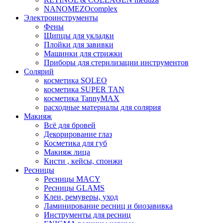
NANOMEZOcomplex
Электроинструменты
Фены
Щипцы для укладки
Плойки для завивки
Машинки для стрижки
Приборы для стерилизации инструментов
Солярий
косметика SOLEO
косметика SUPER TAN
косметика TannyMAX
расходные материалы для солярия
Макияж
Всё для бровей
Декорирование глаз
Косметика для губ
Макияж лица
Кисти , кейсы, спонжи
Ресницы
Ресницы MACY
Ресницы GLAMS
Клеи, ремуверы, уход
Ламинирование ресниц и биозавивка
Инструменты для ресниц