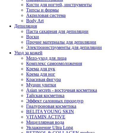
Кисти для ногтей, инструменты
Типсы и формы
Акриловая система
Body Art
Депиляция
Паста сахарная для депиляции
Воски
Прочие материалы для депиляции
Электроинструменты для депиляции
Уход за кожей
Mezo-уход для лица
Комплекс самоомоложения
Крема для рук
Крема для ног
Красивая фигура
Муцин улитки
Asian seсrets - восточная косметика
Тайская косметика
Эффект салонных процедур
Гиалуроновая косметика
BELITA YOUNG SKIN
VITAMIN ACTIVE
Мицеллярная вода
Увлажнение Ultra Long
RETINOL & COLLAGEN meduza