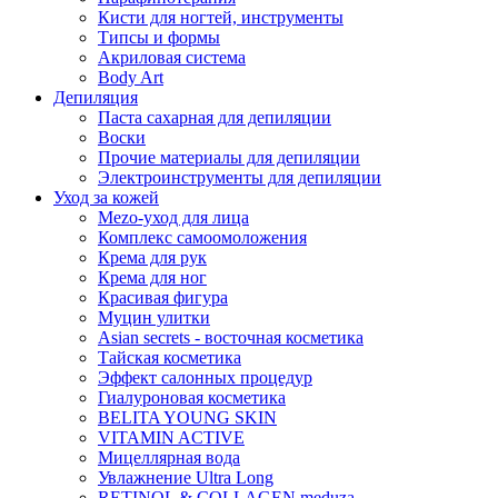
Кисти для ногтей, инструменты
Типсы и формы
Акриловая система
Body Art
Депиляция
Паста сахарная для депиляции
Воски
Прочие материалы для депиляции
Электроинструменты для депиляции
Уход за кожей
Mezo-уход для лица
Комплекс самоомоложения
Крема для рук
Крема для ног
Красивая фигура
Муцин улитки
Asian seсrets - восточная косметика
Тайская косметика
Эффект салонных процедур
Гиалуроновая косметика
BELITA YOUNG SKIN
VITAMIN ACTIVE
Мицеллярная вода
Увлажнение Ultra Long
RETINOL & COLLAGEN meduza