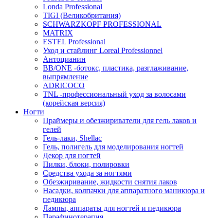
Londa Professional
TIGI (Великобритания)
SCHWARZKOPF PROFESSIONAL
MATRIX
ESTEL Professional
Уход и стайлинг Loreal Professionnel
Антоцианин
BB/ONE -ботокс, пластика, разглаживание,
выпрямление
ADRICOCO
TNL -профессиональный уход за волосами
(корейская версия)
Ногти
Праймеры и обезжириватели для гель лаков и
гелей
Гель-лаки, Shellac
Гель, полигель для моделирования ногтей
Декор для ногтей
Пилки, блоки, полировки
Средства ухода за ногтями
Обезжиривание, жидкости снятия лаков
Насадки, колпачки для аппаратного маникюра и
педикюра
Лампы, аппараты для ногтей и педикюра
Парафинотерапия