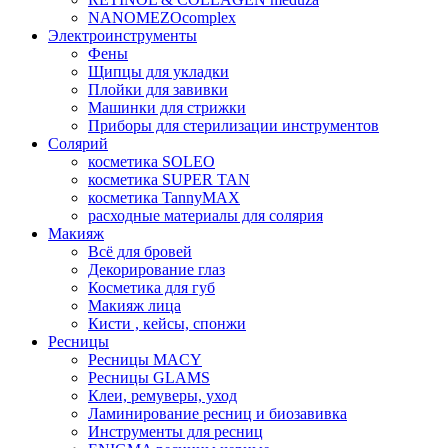
NANOMEZOcomplex
Электроинструменты
Фены
Щипцы для укладки
Плойки для завивки
Машинки для стрижки
Приборы для стерилизации инструментов
Солярий
косметика SOLEO
косметика SUPER TAN
косметика TannyMAX
расходные материалы для солярия
Макияж
Всё для бровей
Декорирование глаз
Косметика для губ
Макияж лица
Кисти , кейсы, спонжи
Ресницы
Ресницы MACY
Ресницы GLAMS
Клеи, ремуверы, уход
Ламинирование ресниц и биозавивка
Инструменты для ресниц