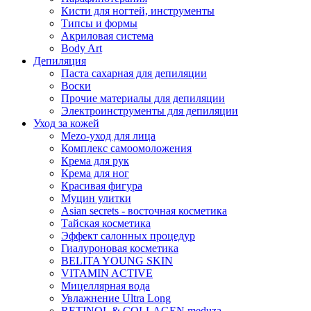
Кисти для ногтей, инструменты
Типсы и формы
Акриловая система
Body Art
Депиляция
Паста сахарная для депиляции
Воски
Прочие материалы для депиляции
Электроинструменты для депиляции
Уход за кожей
Mezo-уход для лица
Комплекс самоомоложения
Крема для рук
Крема для ног
Красивая фигура
Муцин улитки
Asian seсrets - восточная косметика
Тайская косметика
Эффект салонных процедур
Гиалуроновая косметика
BELITA YOUNG SKIN
VITAMIN ACTIVE
Мицеллярная вода
Увлажнение Ultra Long
RETINOL & COLLAGEN meduza