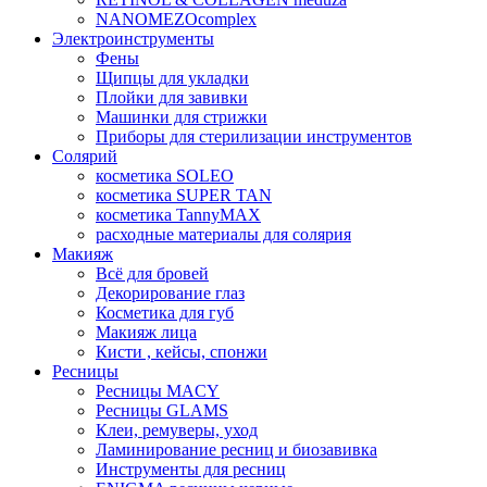
NANOMEZOcomplex
Электроинструменты
Фены
Щипцы для укладки
Плойки для завивки
Машинки для стрижки
Приборы для стерилизации инструментов
Солярий
косметика SOLEO
косметика SUPER TAN
косметика TannyMAX
расходные материалы для солярия
Макияж
Всё для бровей
Декорирование глаз
Косметика для губ
Макияж лица
Кисти , кейсы, спонжи
Ресницы
Ресницы MACY
Ресницы GLAMS
Клеи, ремуверы, уход
Ламинирование ресниц и биозавивка
Инструменты для ресниц