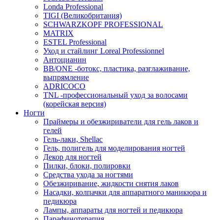
Londa Professional
TIGI (Великобритания)
SCHWARZKOPF PROFESSIONAL
MATRIX
ESTEL Professional
Уход и стайлинг Loreal Professionnel
Антоцианин
BB/ONE -ботокс, пластика, разглаживание,
выпрямление
ADRICOCO
TNL -профессиональный уход за волосами
(корейская версия)
Ногти
Праймеры и обезжириватели для гель лаков и
гелей
Гель-лаки, Shellac
Гель, полигель для моделирования ногтей
Декор для ногтей
Пилки, блоки, полировки
Средства ухода за ногтями
Обезжиривание, жидкости снятия лаков
Насадки, колпачки для аппаратного маникюра и
педикюра
Лампы, аппараты для ногтей и педикюра
Парафинотерапия