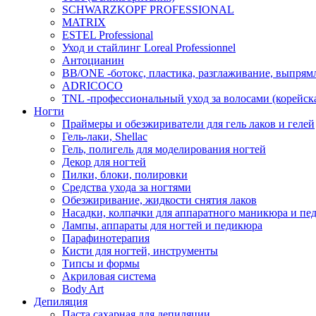
SCHWARZKOPF PROFESSIONAL
MATRIX
ESTEL Professional
Уход и стайлинг Loreal Professionnel
Антоцианин
BB/ONE -ботокс, пластика, разглаживание, выпрям
ADRICOCO
TNL -профессиональный уход за волосами (корейска
Ногти
Праймеры и обезжириватели для гель лаков и гелей
Гель-лаки, Shellac
Гель, полигель для моделирования ногтей
Декор для ногтей
Пилки, блоки, полировки
Средства ухода за ногтями
Обезжиривание, жидкости снятия лаков
Насадки, колпачки для аппаратного маникюра и пе
Лампы, аппараты для ногтей и педикюра
Парафинотерапия
Кисти для ногтей, инструменты
Типсы и формы
Акриловая система
Body Art
Депиляция
Паста сахарная для депиляции