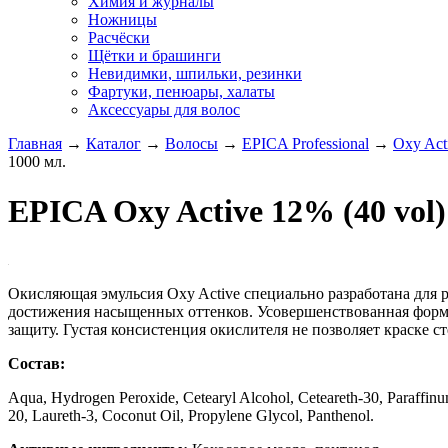
Химия и журналы
Ножницы
Расчёски
Щётки и брашинги
Невидимки, шпильки, резинки
Фартуки, пенюары, халаты
Аксессуары для волос
Главная
→
Каталог
→
Волосы
→
EPICA Professional
→
Oxy Ac
1000 мл.
EPICA Oxy Active 12% (40 vol
Окисляющая эмульсия Oxy Active специально разработана для 
достижения насыщенных оттенков. Усовершенствованная формул
защиту. Густая консистенция окислителя не позволяет краске ст
Состав:
Aqua, Hydrogen Peroxide, Cetearyl Alcohol, Ceteareth-30, Paraffin
20, Laureth-3, Coconut Oil, Propylene Glycol, Panthenol.