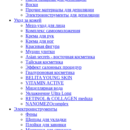
Воски
Прочие материалы для депиляции
Электроинструменты для депиляции
Уход за кожей
Mezo-уход для лица
Комплекс самоомоложения
Крема для рук
Крема для ног
Красивая фигура
Муцин улитки
Asian seсrets - восточная косметика
Тайская косметика
Эффект салонных процедур
Гиалуроновая косметика
BELITA YOUNG SKIN
VITAMIN ACTIVE
Мицеллярная вода
Увлажнение Ultra Long
RETINOL & COLLAGEN meduza
NANOMEZOcomplex
Электроинструменты
Фены
Щипцы для укладки
Плойки для завивки
Машинки для стрижки