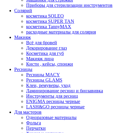
Приборы для стерилизации инструментов
Солярий
косметика SOLEO
косметика SUPER TAN
косметика TannyMAX
расходные материалы для солярия
Макияж
Всё для бровей
Декорирование глаз
Косметика для губ
Макияж лица
Кисти , кейсы, спонжи
Ресницы
Ресницы MACY
Ресницы GLAMS
Клеи, ремуверы, уход
Ламинирование ресниц и биозавивка
Инструменты для ресниц
ENIGMA ресницы черные
LASH&GO ресницы черные
Для мастеров
Одноразовые материалы
Фольга
Перчатки