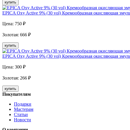
купить
EPICA Oxy Active 9% (30 vol) Кремообразная окисляющая эмуль
Цена:
750
₽
Золотая
:
666
₽
купить
EPICA Oxy Active 9% (30 vol) Кремообразная окисляющая эмуль
Цена:
300
₽
Золотая
:
266
₽
купить
Покупателям
Подарки
Мастерам
Статьи
Новости
О компании