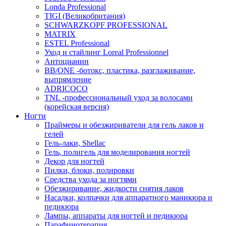
Londa Professional
TIGI (Великобритания)
SCHWARZKOPF PROFESSIONAL
MATRIX
ESTEL Professional
Уход и стайлинг Loreal Professionnel
Антоцианин
BB/ONE -ботокс, пластика, разглаживание,
выпрямление
ADRICOCO
TNL -профессиональный уход за волосами
(корейская версия)
Ногти
Праймеры и обезжириватели для гель лаков и
гелей
Гель-лаки, Shellac
Гель, полигель для моделирования ногтей
Декор для ногтей
Пилки, блоки, полировки
Средства ухода за ногтями
Обезжиривание, жидкости снятия лаков
Насадки, колпачки для аппаратного маникюра и
педикюра
Лампы, аппараты для ногтей и педикюра
Парафинотерапия