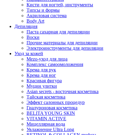
Кисти для ногтей, инструменты
Типсы и формы
Акриловая система
Body Art
Депиляция
Паста сахарная для депиляции
Воски
Прочие материалы для депиляции
Электроинструменты для депиляции
Уход за кожей
Mezo-уход для лица
Комплекс самоомоложения
Крема для рук
Крема для ног
Красивая фигура
Муцин улитки
Asian seсrets - восточная косметика
Тайская косметика
Эффект салонных процедур
Гиалуроновая косметика
BELITA YOUNG SKIN
VITAMIN ACTIVE
Мицеллярная вода
Увлажнение Ultra Long
RETINOL & COLLAGEN meduza