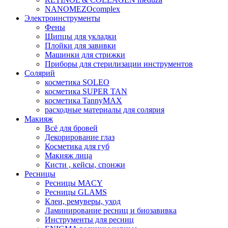
NANOMEZOcomplex
Электроинструменты
Фены
Щипцы для укладки
Плойки для завивки
Машинки для стрижки
Приборы для стерилизации инструментов
Солярий
косметика SOLEO
косметика SUPER TAN
косметика TannyMAX
расходные материалы для солярия
Макияж
Всё для бровей
Декорирование глаз
Косметика для губ
Макияж лица
Кисти , кейсы, спонжи
Ресницы
Ресницы MACY
Ресницы GLAMS
Клеи, ремуверы, уход
Ламинирование ресниц и биозавивка
Инструменты для ресниц