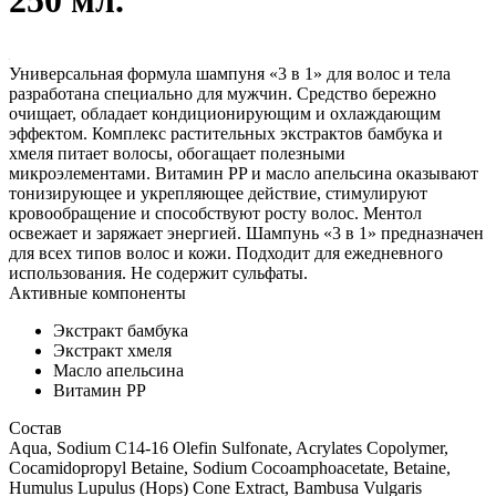
Универсальная формула шампуня «3 в 1» для волос и тела
разработана специально для мужчин. Средство бережно
очищает, обладает кондиционирующим и охлаждающим
эффектом. Комплекс растительных экстрактов бамбука и
хмеля питает волосы, обогащает полезными
микроэлементами. Витамин PP и масло апельсина оказывают
тонизирующее и укрепляющее действие, стимулируют
кровообращение и способствуют росту волос. Ментол
освежает и заряжает энергией. Шампунь «3 в 1» предназначен
для всех типов волос и кожи. Подходит для ежедневного
использования. Не содержит сульфаты.
Активные компоненты
Экстракт бамбука
Экстракт хмеля
Масло апельсина
Витамин PP
Состав
Aqua, Sodium C14-16 Olefin Sulfonate, Acrylates Copolymer,
Cocamidopropyl Betaine, Sodium Cocoamphoacetate, Betaine,
Humulus Lupulus (Hops) Cone Extract, Bambusa Vulgaris