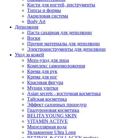
Кисти для ногтей, инструменты
Типсы и формы
Акриловая система
Body Art
Депиляция
Паста сахарная для депиляции
Воски
Прочие материалы для депиляции
Электроинструменты для депиляции
Уход за кожей
Mezo-уход для лица
Комплекс самоомоложения
Крема для рук
Крема для ног
Красивая фигура
Муцин улитки
Asian seсrets - восточная косметика
Тайская косметика
Эффект салонных процедур
Гиалуроновая косметика
BELITA YOUNG SKIN
VITAMIN ACTIVE
Мицеллярная вода
Увлажнение Ultra Long
RETINOL & COLLAGEN meduza