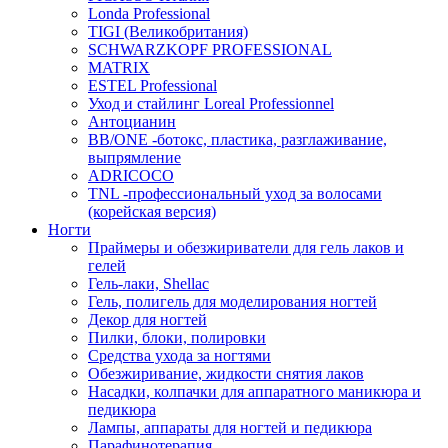
Londa Professional
TIGI (Великобритания)
SCHWARZKOPF PROFESSIONAL
MATRIX
ESTEL Professional
Уход и стайлинг Loreal Professionnel
Антоцианин
BB/ONE -ботокс, пластика, разглаживание,
выпрямление
ADRICOCO
TNL -профессиональный уход за волосами
(корейская версия)
Ногти
Праймеры и обезжириватели для гель лаков и
гелей
Гель-лаки, Shellac
Гель, полигель для моделирования ногтей
Декор для ногтей
Пилки, блоки, полировки
Средства ухода за ногтями
Обезжиривание, жидкости снятия лаков
Насадки, колпачки для аппаратного маникюра и
педикюра
Лампы, аппараты для ногтей и педикюра
Парафинотерапия