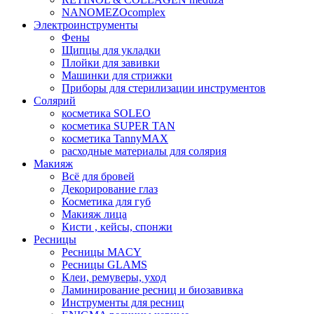
NANOMEZOcomplex
Электроинструменты
Фены
Щипцы для укладки
Плойки для завивки
Машинки для стрижки
Приборы для стерилизации инструментов
Солярий
косметика SOLEO
косметика SUPER TAN
косметика TannyMAX
расходные материалы для солярия
Макияж
Всё для бровей
Декорирование глаз
Косметика для губ
Макияж лица
Кисти , кейсы, спонжи
Ресницы
Ресницы MACY
Ресницы GLAMS
Клеи, ремуверы, уход
Ламинирование ресниц и биозавивка
Инструменты для ресниц