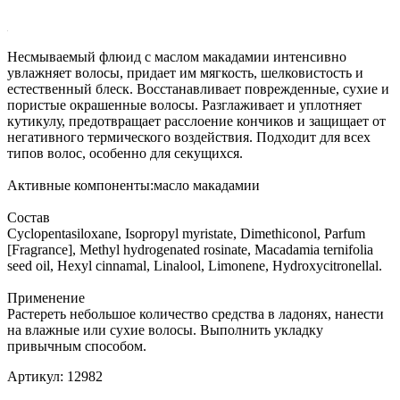
Несмываемый флюид с маслом макадамии интенсивно
увлажняет волосы, придает им мягкость, шелковистость и
естественный блеск. Восстанавливает поврежденные, сухие и
пористые окрашенные волосы. Разглаживает и уплотняет
кутикулу, предотвращает расслоение кончиков и защищает от
негативного термического воздействия. Подходит для всех
типов волос, особенно для секущихся.
Активные компоненты:масло макадамии
Состав
Cyclopentasiloxane, Isopropyl myristate, Dimethiconol, Parfum
[Fragrance], Methyl hydrogenated rosinate, Macadamia ternifolia
seed oil, Hexyl cinnamal, Linalool, Limonene, Hydroxycitronellal.
Применение
Растереть небольшое количество средства в ладонях, нанести
на влажные или сухие волосы. Выполнить укладку
привычным способом.
Артикул:
12982