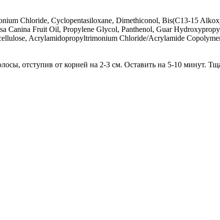
imonium Chloride, Cyclopentasiloxane, Dimethiconol, Bis(C13-15 Alk
Rosa Canina Fruit Oil, Propylene Glycol, Panthenol, Guar Hydroxypro
ellulose, Acrylamidopropyltrimonium Chloride/Acrylamide Copolymer, 
лосы, отступив от корней на 2-3 см. Оставить на 5-10 минут. Тщ