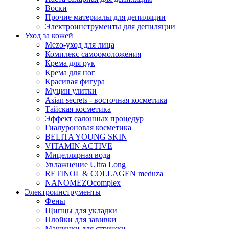
Воски
Прочие материалы для депиляции
Электроинструменты для депиляции
Уход за кожей
Mezo-уход для лица
Комплекс самоомоложения
Крема для рук
Крема для ног
Красивая фигура
Муцин улитки
Asian seсrets - восточная косметика
Тайская косметика
Эффект салонных процедур
Гиалуроновая косметика
BELITA YOUNG SKIN
VITAMIN ACTIVE
Мицеллярная вода
Увлажнение Ultra Long
RETINOL & COLLAGEN meduza
NANOMEZOcomplex
Электроинструменты
Фены
Щипцы для укладки
Плойки для завивки
Машинки для стрижки