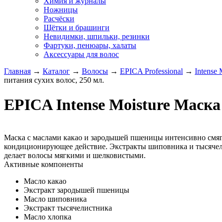
Химия и журналы
Ножницы
Расчёски
Щётки и брашинги
Невидимки, шпильки, резинки
Фартуки, пенюары, халаты
Аксессуары для волос
Главная
→
Каталог
→
Волосы
→
EPICA Professional
→
Intense
питания сухих волос, 250 мл.
EPICA Intense Moisture Маска
Маска с маслами какао и зародышей пшеницы интенсивно смягча
кондиционирующее действие. Экстракты шиповника и тысячелис
делает волосы мягкими и шелковистыми.
Активные компоненты
Масло какао
Экстракт зародышей пшеницы
Масло шиповника
Экстракт тысячелистника
Масло хлопка