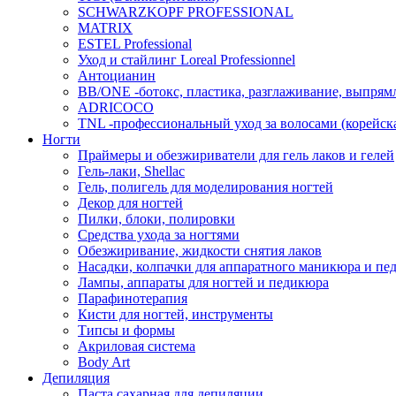
SCHWARZKOPF PROFESSIONAL
MATRIX
ESTEL Professional
Уход и стайлинг Loreal Professionnel
Антоцианин
BB/ONE -ботокс, пластика, разглаживание, выпрям
ADRICOCO
TNL -профессиональный уход за волосами (корейска
Ногти
Праймеры и обезжириватели для гель лаков и гелей
Гель-лаки, Shellac
Гель, полигель для моделирования ногтей
Декор для ногтей
Пилки, блоки, полировки
Средства ухода за ногтями
Обезжиривание, жидкости снятия лаков
Насадки, колпачки для аппаратного маникюра и пе
Лампы, аппараты для ногтей и педикюра
Парафинотерапия
Кисти для ногтей, инструменты
Типсы и формы
Акриловая система
Body Art
Депиляция
Паста сахарная для депиляции