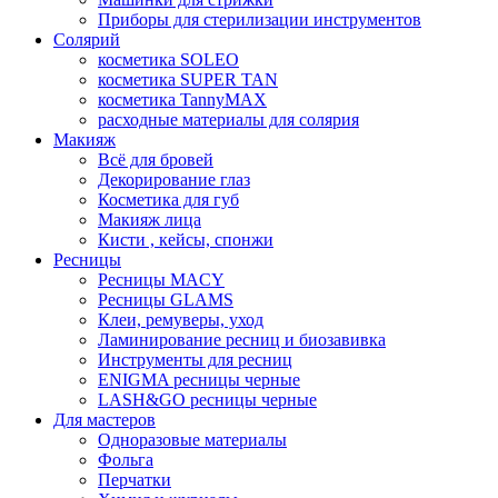
Приборы для стерилизации инструментов
Солярий
косметика SOLEO
косметика SUPER TAN
косметика TannyMAX
расходные материалы для солярия
Макияж
Всё для бровей
Декорирование глаз
Косметика для губ
Макияж лица
Кисти , кейсы, спонжи
Ресницы
Ресницы MACY
Ресницы GLAMS
Клеи, ремуверы, уход
Ламинирование ресниц и биозавивка
Инструменты для ресниц
ENIGMA ресницы черные
LASH&GO ресницы черные
Для мастеров
Одноразовые материалы
Фольга
Перчатки