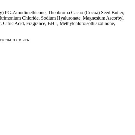
oxy) PG-Amodimethicone, Theobroma Cacao (Cocoa) Seed Butter,
pyltrimonium Chloride, Sodium Hyaluronate, Magnesium Ascorbyl
Citric Acid, Fragrance, BHT, Methylchloroisothiazolinone,
ательно смыть.