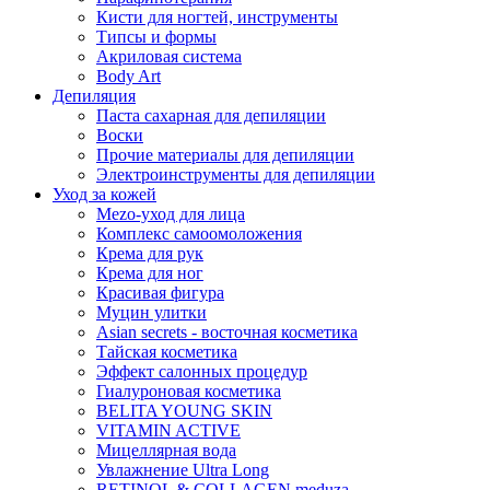
Кисти для ногтей, инструменты
Типсы и формы
Акриловая система
Body Art
Депиляция
Паста сахарная для депиляции
Воски
Прочие материалы для депиляции
Электроинструменты для депиляции
Уход за кожей
Mezo-уход для лица
Комплекс самоомоложения
Крема для рук
Крема для ног
Красивая фигура
Муцин улитки
Asian seсrets - восточная косметика
Тайская косметика
Эффект салонных процедур
Гиалуроновая косметика
BELITA YOUNG SKIN
VITAMIN ACTIVE
Мицеллярная вода
Увлажнение Ultra Long
RETINOL & COLLAGEN meduza