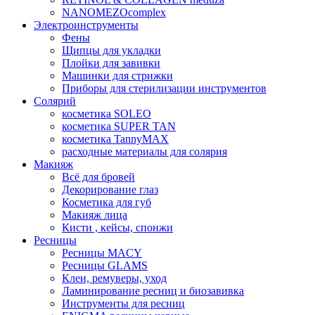
NANOMEZOcomplex
Электроинструменты
Фены
Щипцы для укладки
Плойки для завивки
Машинки для стрижки
Приборы для стерилизации инструментов
Солярий
косметика SOLEO
косметика SUPER TAN
косметика TannyMAX
расходные материалы для солярия
Макияж
Всё для бровей
Декорирование глаз
Косметика для губ
Макияж лица
Кисти , кейсы, спонжи
Ресницы
Ресницы MACY
Ресницы GLAMS
Клеи, ремуверы, уход
Ламинирование ресниц и биозавивка
Инструменты для ресниц