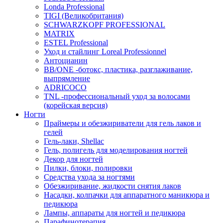
Londa Professional
TIGI (Великобритания)
SCHWARZKOPF PROFESSIONAL
MATRIX
ESTEL Professional
Уход и стайлинг Loreal Professionnel
Антоцианин
BB/ONE -ботокс, пластика, разглаживание,
выпрямление
ADRICOCO
TNL -профессиональный уход за волосами
(корейская версия)
Ногти
Праймеры и обезжириватели для гель лаков и
гелей
Гель-лаки, Shellac
Гель, полигель для моделирования ногтей
Декор для ногтей
Пилки, блоки, полировки
Средства ухода за ногтями
Обезжиривание, жидкости снятия лаков
Насадки, колпачки для аппаратного маникюра и
педикюра
Лампы, аппараты для ногтей и педикюра
Парафинотерапия