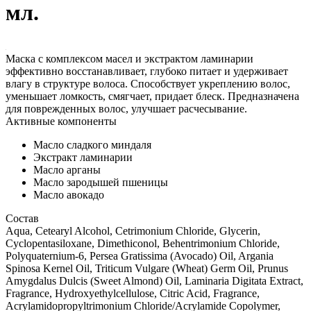
мл.
Маска с комплексом масел и экстрактом ламинарии
эффективно восстанавливает, глубоко питает и удерживает
влагу в структуре волоса. Способствует укреплению волос,
уменьшает ломкость, смягчает, придает блеск. Предназначена
для поврежденных волос, улучшает расчесывание.
Активные компоненты
Масло сладкого миндаля
Экстракт ламинарии
Масло арганы
Масло зародышей пшеницы
Масло авокадо
Состав
Aqua, Cetearyl Alcohol, Cetrimonium Chloride, Glycerin,
Cyclopentasiloxane, Dimethiconol, Behentrimonium Chloride,
Polyquaternium-6, Persea Gratissima (Avocado) Oil, Argania
Spinosa Kernel Oil, Triticum Vulgare (Wheat) Germ Oil, Prunus
Amygdalus Dulcis (Sweet Almond) Oil, Laminaria Digitata Extract,
Fragrance, Hydroxyethylcellulose, Citric Acid, Fragrance,
Acrylamidopropyltrimonium Chloride/Acrylamide Copolymer,