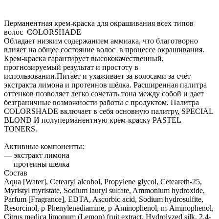
Перманентная крем-краска для окрашивания всех типов
волос COLORSHADE
Обладает низким содержанием аммиака, что благотворно
влияет на общее состояние волос в процессе окрашивания.
Крем-краска гарантирует высококачественный,
прогнозируемый результат и простоту в
использовании.Питает и ухаживает за волосами за счёт
экстракта лимона и протеинов шёлка. Расширенная палитра
оттенков позволяет легко сочетать тона между собой и дает
безграничные возможности работы с продуктом. Палитра
COLORSHADE включает в себя основную палитру, SPECIAL
BLOND И полуперманентную крем-краску PASTEL
TONERS.
Активные компоненты:
— экстракт лимона
— протеины шелка
Состав
Aqua [Water], Cetearyl alcohol, Propylene glycol, Ceteareth-25,
Myristyl myristate, Sodium lauryl sulfate, Ammonium hydroxide,
Parfum [Fragrance], EDTA, Ascorbic acid, Sodium hydrosulfite,
Resorcinol, p-Phenylenediamine, p-Aminophenol, m-Aminophenol,
Citrus medica limonum (Lemon) fruit extract, Hydrolyzed silk, 2,4-