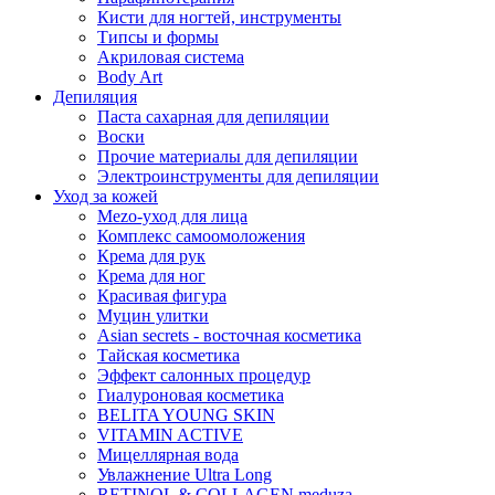
Кисти для ногтей, инструменты
Типсы и формы
Акриловая система
Body Art
Депиляция
Паста сахарная для депиляции
Воски
Прочие материалы для депиляции
Электроинструменты для депиляции
Уход за кожей
Mezo-уход для лица
Комплекс самоомоложения
Крема для рук
Крема для ног
Красивая фигура
Муцин улитки
Asian seсrets - восточная косметика
Тайская косметика
Эффект салонных процедур
Гиалуроновая косметика
BELITA YOUNG SKIN
VITAMIN ACTIVE
Мицеллярная вода
Увлажнение Ultra Long
RETINOL & COLLAGEN meduza