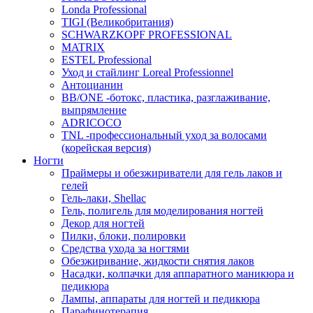
Londa Professional
TIGI (Великобритания)
SCHWARZKOPF PROFESSIONAL
MATRIX
ESTEL Professional
Уход и стайлинг Loreal Professionnel
Антоцианин
BB/ONE -ботокс, пластика, разглаживание,
выпрямление
ADRICOCO
TNL -профессиональный уход за волосами
(корейская версия)
Ногти
Праймеры и обезжириватели для гель лаков и
гелей
Гель-лаки, Shellac
Гель, полигель для моделирования ногтей
Декор для ногтей
Пилки, блоки, полировки
Средства ухода за ногтями
Обезжиривание, жидкости снятия лаков
Насадки, колпачки для аппаратного маникюра и
педикюра
Лампы, аппараты для ногтей и педикюра
Парафинотерапия