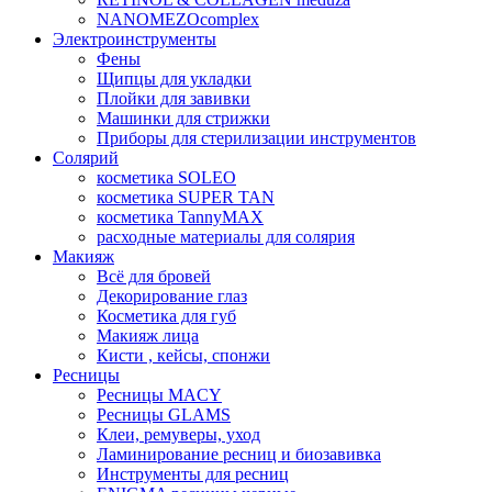
NANOMEZOcomplex
Электроинструменты
Фены
Щипцы для укладки
Плойки для завивки
Машинки для стрижки
Приборы для стерилизации инструментов
Солярий
косметика SOLEO
косметика SUPER TAN
косметика TannyMAX
расходные материалы для солярия
Макияж
Всё для бровей
Декорирование глаз
Косметика для губ
Макияж лица
Кисти , кейсы, спонжи
Ресницы
Ресницы MACY
Ресницы GLAMS
Клеи, ремуверы, уход
Ламинирование ресниц и биозавивка
Инструменты для ресниц