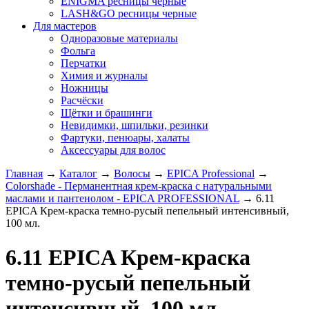
ENIGMA ресницы черные
LASH&GO ресницы черные
Для мастеров
Одноразовые материалы
Фольга
Перчатки
Химия и журналы
Ножницы
Расчёски
Щётки и брашинги
Невидимки, шпильки, резинки
Фартуки, пенюары, халаты
Аксессуары для волос
Главная
→
Каталог
→
Волосы
→
EPICA Professional
→
Colorshade - Перманентная крем-краска с натуральными
маслами и пантенолом - EPICA PROFESSIONAL
→
6.11
EPICA Крем-краска темно-русый пепельный интенсивный,
100 мл.
6.11 EPICA Крем-краска
темно-русый пепельный
интенсивный, 100 мл.