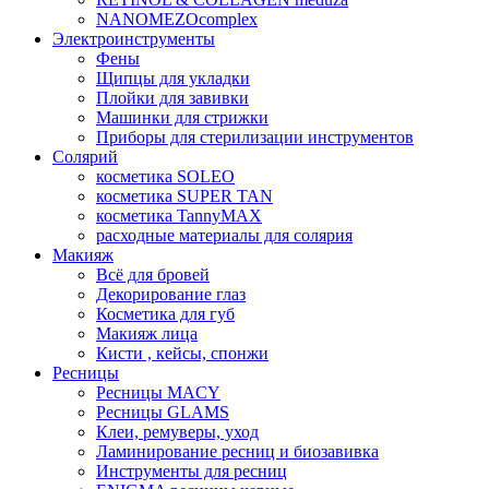
NANOMEZOcomplex
Электроинструменты
Фены
Щипцы для укладки
Плойки для завивки
Машинки для стрижки
Приборы для стерилизации инструментов
Солярий
косметика SOLEO
косметика SUPER TAN
косметика TannyMAX
расходные материалы для солярия
Макияж
Всё для бровей
Декорирование глаз
Косметика для губ
Макияж лица
Кисти , кейсы, спонжи
Ресницы
Ресницы MACY
Ресницы GLAMS
Клеи, ремуверы, уход
Ламинирование ресниц и биозавивка
Инструменты для ресниц