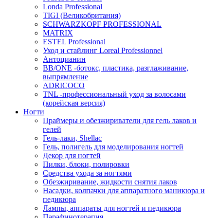
Londa Professional
TIGI (Великобритания)
SCHWARZKOPF PROFESSIONAL
MATRIX
ESTEL Professional
Уход и стайлинг Loreal Professionnel
Антоцианин
BB/ONE -ботокс, пластика, разглаживание,
выпрямление
ADRICOCO
TNL -профессиональный уход за волосами
(корейская версия)
Ногти
Праймеры и обезжириватели для гель лаков и
гелей
Гель-лаки, Shellac
Гель, полигель для моделирования ногтей
Декор для ногтей
Пилки, блоки, полировки
Средства ухода за ногтями
Обезжиривание, жидкости снятия лаков
Насадки, колпачки для аппаратного маникюра и
педикюра
Лампы, аппараты для ногтей и педикюра
Парафинотерапия