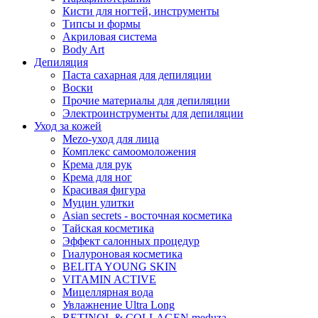
Кисти для ногтей, инструменты
Типсы и формы
Акриловая система
Body Art
Депиляция
Паста сахарная для депиляции
Воски
Прочие материалы для депиляции
Электроинструменты для депиляции
Уход за кожей
Mezo-уход для лица
Комплекс самоомоложения
Крема для рук
Крема для ног
Красивая фигура
Муцин улитки
Asian seсrets - восточная косметика
Тайская косметика
Эффект салонных процедур
Гиалуроновая косметика
BELITA YOUNG SKIN
VITAMIN ACTIVE
Мицеллярная вода
Увлажнение Ultra Long
RETINOL & COLLAGEN meduza