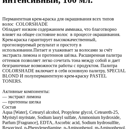
Перманентная крем-краска для окрашивания всех типов
волос COLORSHADE
Обладает низким содержанием аммиака, что благотворно
влияет на общее состояние волос в процессе окрашивания.
Крем-краска гарантирует высококачественный,
прогнозируемый результат и простоту в
использовании.Питает и ухаживает за волосами за счёт
экстракта лимона и протеинов шёлка. Расширенная палитра
оттенков позволяет легко сочетать тона между собой и дает
безграничные возможности работы с продуктом. Палитра
COLORSHADE включает в себя основную палитру, SPECIAL
BLOND И полуперманентную крем-краску PASTEL
TONERS.
Активные компоненты:
— экстракт лимона
— протеины шелка
Состав
Aqua [Water], Cetearyl alcohol, Propylene glycol, Ceteareth-25,
Myristyl myristate, Sodium lauryl sulfate, Ammonium hydroxide,
Parfum [Fragrance], EDTA, Ascorbic acid, Sodium hydrosulfite,
Resorcinol, p-Phenylenediamine, p-Aminophenol, m-Aminophenol,