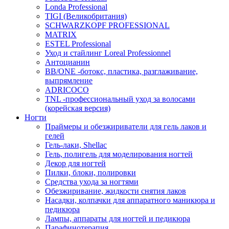
Londa Professional
TIGI (Великобритания)
SCHWARZKOPF PROFESSIONAL
MATRIX
ESTEL Professional
Уход и стайлинг Loreal Professionnel
Антоцианин
BB/ONE -ботокс, пластика, разглаживание,
выпрямление
ADRICOCO
TNL -профессиональный уход за волосами
(корейская версия)
Ногти
Праймеры и обезжириватели для гель лаков и
гелей
Гель-лаки, Shellac
Гель, полигель для моделирования ногтей
Декор для ногтей
Пилки, блоки, полировки
Средства ухода за ногтями
Обезжиривание, жидкости снятия лаков
Насадки, колпачки для аппаратного маникюра и
педикюра
Лампы, аппараты для ногтей и педикюра
Парафинотерапия