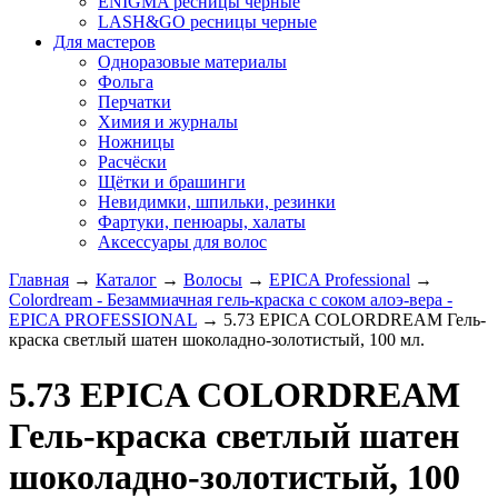
ENIGMA ресницы черные
LASH&GO ресницы черные
Для мастеров
Одноразовые материалы
Фольга
Перчатки
Химия и журналы
Ножницы
Расчёски
Щётки и брашинги
Невидимки, шпильки, резинки
Фартуки, пенюары, халаты
Аксессуары для волос
Главная
→
Каталог
→
Волосы
→
EPICA Professional
→
Colordream - Безаммиачная гель-краска с соком алоэ-вера -
EPICA PROFESSIONAL
→
5.73 EPICA COLORDREAM Гель-
краска светлый шатен шоколадно-золотистый, 100 мл.
5.73 EPICA COLORDREAM
Гель-краска светлый шатен
шоколадно-золотистый, 100