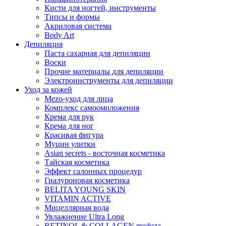
Кисти для ногтей, инструменты
Типсы и формы
Акриловая система
Body Art
Депиляция
Паста сахарная для депиляции
Воски
Прочие материалы для депиляции
Электроинструменты для депиляции
Уход за кожей
Mezo-уход для лица
Комплекс самоомоложения
Крема для рук
Крема для ног
Красивая фигура
Муцин улитки
Asian seсrets - восточная косметика
Тайская косметика
Эффект салонных процедур
Гиалуроновая косметика
BELITA YOUNG SKIN
VITAMIN ACTIVE
Мицеллярная вода
Увлажнение Ultra Long
RETINOL & COLLAGEN meduza