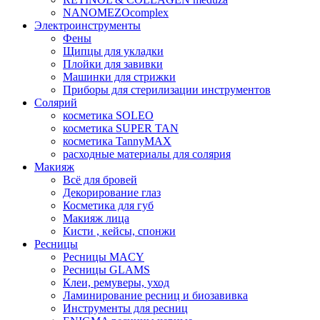
NANOMEZOcomplex
Электроинструменты
Фены
Щипцы для укладки
Плойки для завивки
Машинки для стрижки
Приборы для стерилизации инструментов
Солярий
косметика SOLEO
косметика SUPER TAN
косметика TannyMAX
расходные материалы для солярия
Макияж
Всё для бровей
Декорирование глаз
Косметика для губ
Макияж лица
Кисти , кейсы, спонжи
Ресницы
Ресницы MACY
Ресницы GLAMS
Клеи, ремуверы, уход
Ламинирование ресниц и биозавивка
Инструменты для ресниц