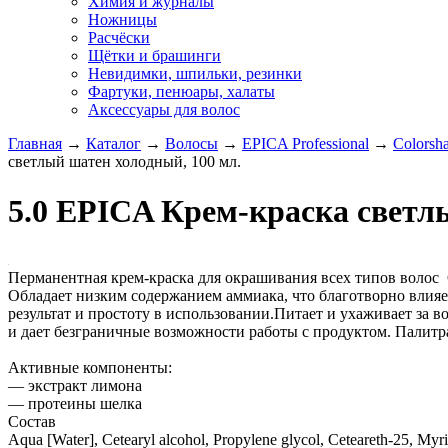
Химия и журналы
Ножницы
Расчёски
Щётки и брашинги
Невидимки, шпильки, резинки
Фартуки, пенюары, халаты
Аксессуары для волос
Главная
→
Каталог
→
Волосы
→
EPICA Professional
→
Colorsh
светлый шатен холодный, 100 мл.
5.0 EPICA Крем-краска светл
Перманентная крем-краска для окрашивания всех типов во
Обладает низким содержанием аммиака, что благотворно влияе
результат и простоту в использовании.Питает и ухаживает за в
и дает безграничные возможности работы с продуктом. Па
Активные компоненты:
— экстракт лимона
— протеины шелка
Состав
Aqua [Water], Cetearyl alcohol, Propylene glycol, Ceteareth-25, Myr