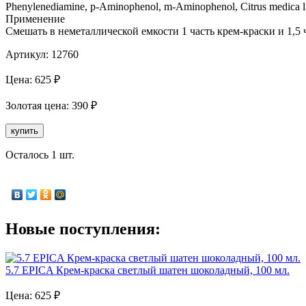
Phenylenediamine, p-Aminophenol, m-Aminophenol, Citrus medica li
Применение
Смешать в неметаллической емкости 1 часть крем-краски и 1,5
Артикул:
12760
Цена:
625
₽
Золотая
цена:
390
₽
купить
Осталось 1 шт.
Новые поступления:
5.7 EPICA Крем-краска светлый шатен шоколадный, 100 мл.
Цена:
625
₽