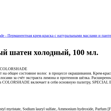
ade - Перманентная крем-краска с натуральными маслами и п
ый шатен холодный, 100 мл.
лос COLORSHADE
т на общее состояние волос в процессе окрашивания. Крем-кра
олосами за счёт экстракта лимона и протеинов шёлка. Расширенн
литра COLORSHADE включает в себя основную палитру, SPECI
istyl myristate, Sodium lauryl sulfate, Ammonium hydroxide, Parfum [F