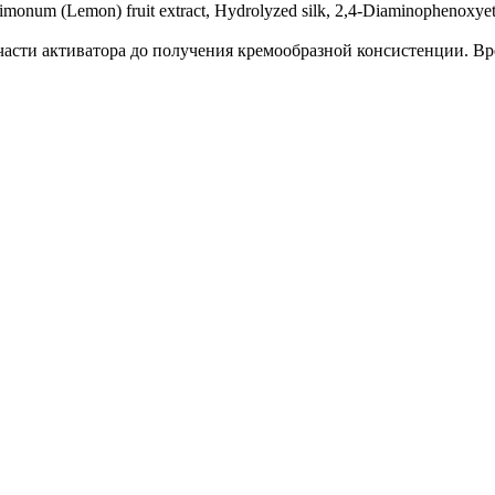
monum (Lemon) fruit extract, Hydrolyzed silk, 2,4-Diaminophenoxye
 части активатора до получения кремообразной консистенции. Вр