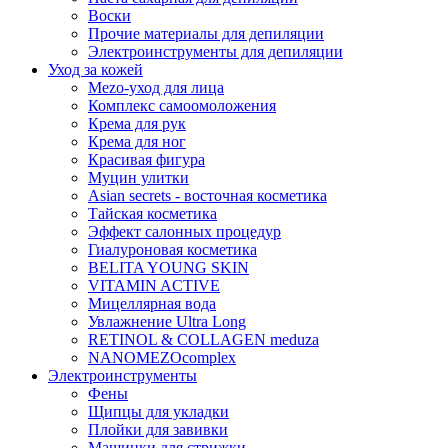
Воски
Прочие материалы для депиляции
Электроинструменты для депиляции
Уход за кожей
Mezo-уход для лица
Комплекс самоомоложения
Крема для рук
Крема для ног
Красивая фигура
Муцин улитки
Asian seсrets - восточная косметика
Тайская косметика
Эффект салонных процедур
Гиалуроновая косметика
BELITA YOUNG SKIN
VITAMIN ACTIVE
Мицеллярная вода
Увлажнение Ultra Long
RETINOL & COLLAGEN meduza
NANOMEZOcomplex
Электроинструменты
Фены
Щипцы для укладки
Плойки для завивки
Машинки для стрижки