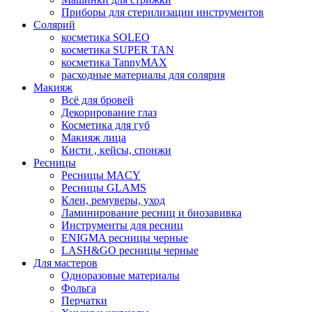
Приборы для стерилизации инструментов
Солярий
косметика SOLEO
косметика SUPER TAN
косметика TannyMAX
расходные материалы для солярия
Макияж
Всё для бровей
Декорирование глаз
Косметика для губ
Макияж лица
Кисти , кейсы, спонжи
Ресницы
Ресницы MACY
Ресницы GLAMS
Клеи, ремуверы, уход
Ламинирование ресниц и биозавивка
Инструменты для ресниц
ENIGMA ресницы черные
LASH&GO ресницы черные
Для мастеров
Одноразовые материалы
Фольга
Перчатки