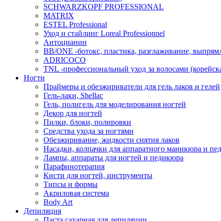
SCHWARZKOPF PROFESSIONAL
MATRIX
ESTEL Professional
Уход и стайлинг Loreal Professionnel
Антоцианин
BB/ONE -ботокс, пластика, разглаживание, выпрям
ADRICOCO
TNL -профессиональный уход за волосами (корейска
Ногти
Праймеры и обезжириватели для гель лаков и гелей
Гель-лаки, Shellac
Гель, полигель для моделирования ногтей
Декор для ногтей
Пилки, блоки, полировки
Средства ухода за ногтями
Обезжиривание, жидкости снятия лаков
Насадки, колпачки для аппаратного маникюра и пе
Лампы, аппараты для ногтей и педикюра
Парафинотерапия
Кисти для ногтей, инструменты
Типсы и формы
Акриловая система
Body Art
Депиляция
Паста сахарная для депиляции