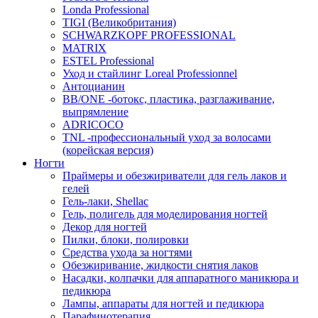
Londa Professional
TIGI (Великобритания)
SCHWARZKOPF PROFESSIONAL
MATRIX
ESTEL Professional
Уход и стайлинг Loreal Professionnel
Антоцианин
BB/ONE -ботокс, пластика, разглаживание,
выпрямление
ADRICOCO
TNL -профессиональный уход за волосами
(корейская версия)
Ногти
Праймеры и обезжириватели для гель лаков и
гелей
Гель-лаки, Shellac
Гель, полигель для моделирования ногтей
Декор для ногтей
Пилки, блоки, полировки
Средства ухода за ногтями
Обезжиривание, жидкости снятия лаков
Насадки, колпачки для аппаратного маникюра и
педикюра
Лампы, аппараты для ногтей и педикюра
Парафинотерапия