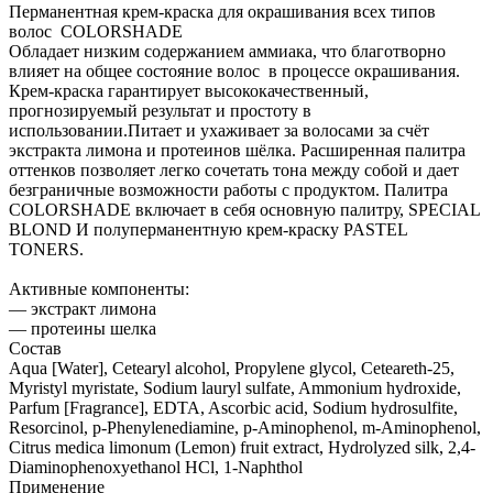
Перманентная крем-краска для окрашивания всех типов
волос COLORSHADE
Обладает низким содержанием аммиака, что благотворно
влияет на общее состояние волос в процессе окрашивания.
Крем-краска гарантирует высококачественный,
прогнозируемый результат и простоту в
использовании.Питает и ухаживает за волосами за счёт
экстракта лимона и протеинов шёлка. Расширенная палитра
оттенков позволяет легко сочетать тона между собой и дает
безграничные возможности работы с продуктом. Палитра
COLORSHADE включает в себя основную палитру, SPECIAL
BLOND И полуперманентную крем-краску PASTEL
TONERS.
Активные компоненты:
— экстракт лимона
— протеины шелка
Состав
Aqua [Water], Cetearyl alcohol, Propylene glycol, Ceteareth-25,
Myristyl myristate, Sodium lauryl sulfate, Ammonium hydroxide,
Parfum [Fragrance], EDTA, Ascorbic acid, Sodium hydrosulfite,
Resorcinol, p-Phenylenediamine, p-Aminophenol, m-Aminophenol,
Citrus medica limonum (Lemon) fruit extract, Hydrolyzed silk, 2,4-
Diaminophenoxyethanol HCl, 1-Naphthol
Применение