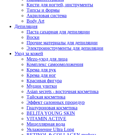
Кисти для ногтей, инструменты
Типсы и формы
Акриловая система
Body Art
Депиляция
Паста сахарная для депиляции
Воски
Прочие материалы для депиляции
Электроинструменты для депиляции
Уход за кожей
Mezo-уход для лица
Комплекс самоомоложения
Крема для рук
Крема для ног
Красивая фигура
Муцин улитки
Asian seсrets - восточная косметика
Тайская косметика
Эффект салонных процедур
Гиалуроновая косметика
BELITA YOUNG SKIN
VITAMIN ACTIVE
Мицеллярная вода
Увлажнение Ultra Long
RETINOL & COLLAGEN meduza