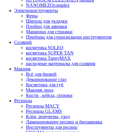
NANOMEZOcomplex
Электроинструменты
Фены
Щипцы для укладки
Плойки для завивки
Машинки для стрижки
Приборы для стерилизации инструментов
Солярий
косметика SOLEO
косметика SUPER TAN
косметика TannyMAX
расходные материалы для солярия
Макияж
Всё для бровей
Декорирование глаз
Косметика для губ
Макияж лица
Кисти , кейсы, спонжи
Ресницы
Ресницы MACY
Ресницы GLAMS
Клеи, ремуверы, уход
Ламинирование ресниц и биозавивка
Инструменты для ресниц