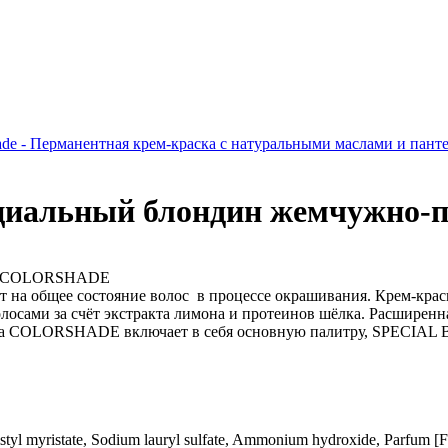
ade - Перманентная крем-краска с натуральными маслами и п
циальный блондин жемчужно-п
лос COLORSHADE
т на общее состояние волос в процессе окрашивания. Крем-кра
олосами за счёт экстракта лимона и протеинов шёлка. Расширенн
литра COLORSHADE включает в себя основную палитру, SPECI
istyl myristate, Sodium lauryl sulfate, Ammonium hydroxide, Parfum [F