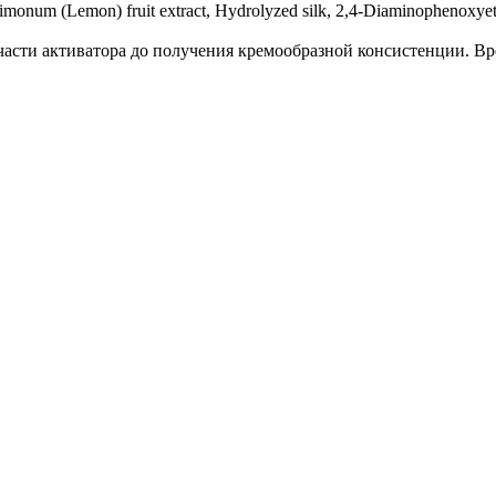
monum (Lemon) fruit extract, Hydrolyzed silk, 2,4-Diaminophenoxye
 части активатора до получения кремообразной консистенции. Вр