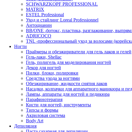
SCHWARZKOPF PROFESSIONAL
MATRIX
ESTEL Professional
Уход и стайлинг Loreal Professionnel
Антоцианин
BB/ONE -ботокс, пластика, разглаживание, выпрям
ADRICOCO
TNL -профессиональный уход за волосами (корейска
Ногти
Праймеры и обезжириватели для гель лаков и гелей
Гель-лаки, Shellac
Гель, полигель для моделирования ногтей
Декор для ногтей
Пилки, блоки, полировки
Средства ухода за ногтями
Обезжиривание, жидкости снятия лаков
Насадки, колпачки для аппаратного маникюра и пе
Лампы, аппараты для ногтей и педикюра
Парафинотерапия
Кисти для ногтей, инструменты
Типсы и формы
Акриловая система
Body Art
Депиляция
Паста сахарная для депиляции