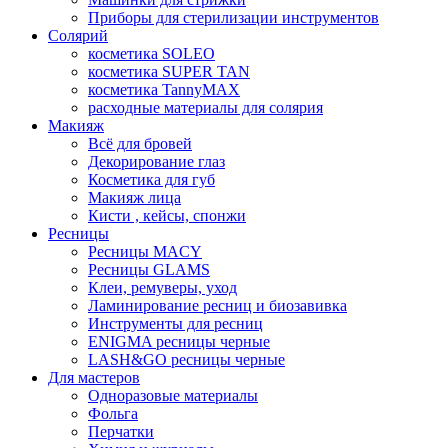
Приборы для стерилизации инструментов
Солярий
косметика SOLEO
косметика SUPER TAN
косметика TannyMAX
расходные материалы для солярия
Макияж
Всё для бровей
Декорирование глаз
Косметика для губ
Макияж лица
Кисти , кейсы, спонжи
Ресницы
Ресницы MACY
Ресницы GLAMS
Клеи, ремуверы, уход
Ламинирование ресниц и биозавивка
Инструменты для ресниц
ENIGMA ресницы черные
LASH&GO ресницы черные
Для мастеров
Одноразовые материалы
Фольга
Перчатки