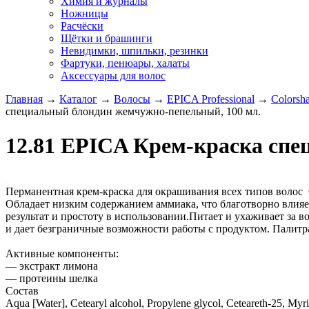
Химия и журналы
Ножницы
Расчёски
Щётки и брашинги
Невидимки, шпильки, резинки
Фартуки, пенюары, халаты
Аксессуары для волос
Главная
→
Каталог
→
Волосы
→
EPICA Professional
→
Colorsh
специальный блондин жемчужно-пепельный, 100 мл.
12.81 EPICA Крем-краска спе
Перманентная крем-краска для окрашивания всех типов во
Обладает низким содержанием аммиака, что благотворно влияе
результат и простоту в использовании.Питает и ухаживает за в
и дает безграничные возможности работы с продуктом. Па
Активные компоненты:
— экстракт лимона
— протеины шелка
Состав
Aqua [Water], Cetearyl alcohol, Propylene glycol, Ceteareth-25, Myr