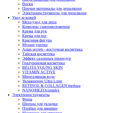
Воски
Прочие материалы для депиляции
Электроинструменты для депиляции
Уход за кожей
Mezo-уход для лица
Комплекс самоомоложения
Крема для рук
Крема для ног
Красивая фигура
Муцин улитки
Asian seсrets - восточная косметика
Тайская косметика
Эффект салонных процедур
Гиалуроновая косметика
BELITA YOUNG SKIN
VITAMIN ACTIVE
Мицеллярная вода
Увлажнение Ultra Long
RETINOL & COLLAGEN meduza
NANOMEZOcomplex
Электроинструменты
Фены
Щипцы для укладки
Плойки для завивки
Машинки для стрижки