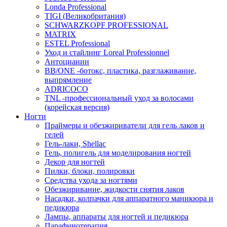
Londa Professional
TIGI (Великобритания)
SCHWARZKOPF PROFESSIONAL
MATRIX
ESTEL Professional
Уход и стайлинг Loreal Professionnel
Антоцианин
BB/ONE -ботокс, пластика, разглаживание,
выпрямление
ADRICOCO
TNL -профессиональный уход за волосами
(корейская версия)
Ногти
Праймеры и обезжириватели для гель лаков и
гелей
Гель-лаки, Shellac
Гель, полигель для моделирования ногтей
Декор для ногтей
Пилки, блоки, полировки
Средства ухода за ногтями
Обезжиривание, жидкости снятия лаков
Насадки, колпачки для аппаратного маникюра и
педикюра
Лампы, аппараты для ногтей и педикюра
Парафинотерапия