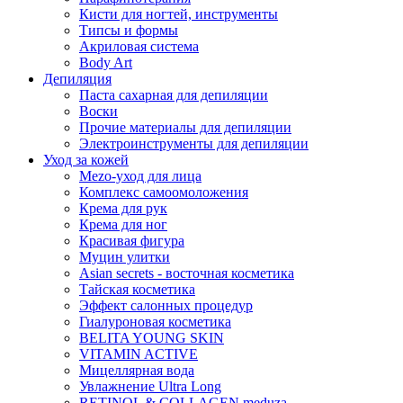
Кисти для ногтей, инструменты
Типсы и формы
Акриловая система
Body Art
Депиляция
Паста сахарная для депиляции
Воски
Прочие материалы для депиляции
Электроинструменты для депиляции
Уход за кожей
Mezo-уход для лица
Комплекс самоомоложения
Крема для рук
Крема для ног
Красивая фигура
Муцин улитки
Asian seсrets - восточная косметика
Тайская косметика
Эффект салонных процедур
Гиалуроновая косметика
BELITA YOUNG SKIN
VITAMIN ACTIVE
Мицеллярная вода
Увлажнение Ultra Long
RETINOL & COLLAGEN meduza