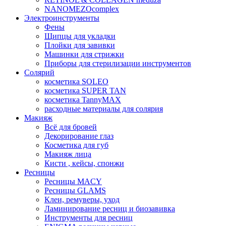
NANOMEZOcomplex
Электроинструменты
Фены
Щипцы для укладки
Плойки для завивки
Машинки для стрижки
Приборы для стерилизации инструментов
Солярий
косметика SOLEO
косметика SUPER TAN
косметика TannyMAX
расходные материалы для солярия
Макияж
Всё для бровей
Декорирование глаз
Косметика для губ
Макияж лица
Кисти , кейсы, спонжи
Ресницы
Ресницы MACY
Ресницы GLAMS
Клеи, ремуверы, уход
Ламинирование ресниц и биозавивка
Инструменты для ресниц