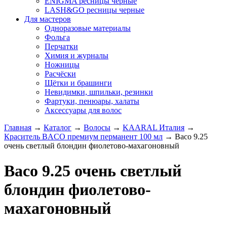
ENIGMA ресницы черные
LASH&GO ресницы черные
Для мастеров
Одноразовые материалы
Фольга
Перчатки
Химия и журналы
Ножницы
Расчёски
Щётки и брашинги
Невидимки, шпильки, резинки
Фартуки, пенюары, халаты
Аксессуары для волос
Главная
→
Каталог
→
Волосы
→
KAARAL Италия
→
Краситель BACO премиум перманент 100 мл
→
Baco 9.25
очень светлый блондин фиолетово-махагоновный
Baco 9.25 очень светлый
блондин фиолетово-
махагоновный