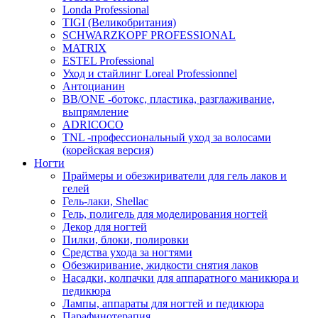
Londa Professional
TIGI (Великобритания)
SCHWARZKOPF PROFESSIONAL
MATRIX
ESTEL Professional
Уход и стайлинг Loreal Professionnel
Антоцианин
BB/ONE -ботокс, пластика, разглаживание,
выпрямление
ADRICOCO
TNL -профессиональный уход за волосами
(корейская версия)
Ногти
Праймеры и обезжириватели для гель лаков и
гелей
Гель-лаки, Shellac
Гель, полигель для моделирования ногтей
Декор для ногтей
Пилки, блоки, полировки
Средства ухода за ногтями
Обезжиривание, жидкости снятия лаков
Насадки, колпачки для аппаратного маникюра и
педикюра
Лампы, аппараты для ногтей и педикюра
Парафинотерапия