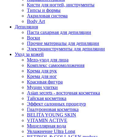
Кисти для ногтей, инструменты
Типсы и формы
Акриловая система
Body Art
Депиляция
Паста сахарная для депиляции
Воски
Прочие материалы для депиляции
Электроинструменты для депиляции
Уход за кожей
Mezo-уход для лица
Комплекс самоомоложения
Крема для рук
Крема для ног
Красивая фигура
Муцин улитки
Asian seсrets - восточная косметика
Тайская косметика
Эффект салонных процедур
Гиалуроновая косметика
BELITA YOUNG SKIN
VITAMIN ACTIVE
Мицеллярная вода
Увлажнение Ultra Long
RETINOL & COLLAGEN meduza