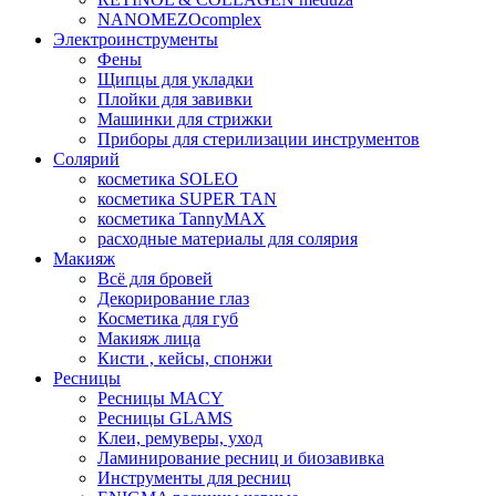
NANOMEZOcomplex
Электроинструменты
Фены
Щипцы для укладки
Плойки для завивки
Машинки для стрижки
Приборы для стерилизации инструментов
Солярий
косметика SOLEO
косметика SUPER TAN
косметика TannyMAX
расходные материалы для солярия
Макияж
Всё для бровей
Декорирование глаз
Косметика для губ
Макияж лица
Кисти , кейсы, спонжи
Ресницы
Ресницы MACY
Ресницы GLAMS
Клеи, ремуверы, уход
Ламинирование ресниц и биозавивка
Инструменты для ресниц