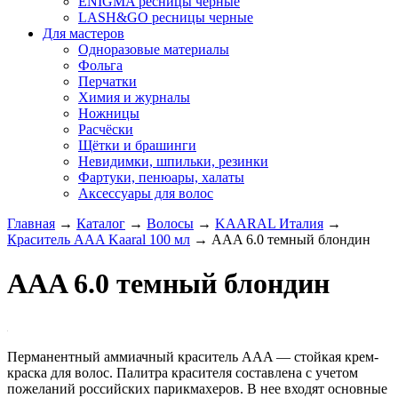
ENIGMA ресницы черные
LASH&GO ресницы черные
Для мастеров
Одноразовые материалы
Фольга
Перчатки
Химия и журналы
Ножницы
Расчёски
Щётки и брашинги
Невидимки, шпильки, резинки
Фартуки, пенюары, халаты
Аксессуары для волос
Главная
→
Каталог
→
Волосы
→
KAARAL Италия
→
Краситель AAA Kaaral 100 мл
→
AAA 6.0 темный блондин
AAA 6.0 темный блондин
Перманентный аммиачный краситель AAA — стойкая крем-
краска для волос. Палитра красителя составлена с учетом
пожеланий российских парикмахеров. В нее входят основные