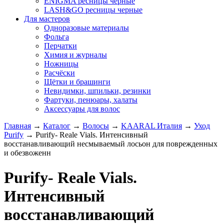
ENIGMA ресницы черные
LASH&GO ресницы черные
Для мастеров
Одноразовые материалы
Фольга
Перчатки
Химия и журналы
Ножницы
Расчёски
Щётки и брашинги
Невидимки, шпильки, резинки
Фартуки, пенюары, халаты
Аксессуары для волос
Главная
→
Каталог
→
Волосы
→
KAARAL Италия
→
Уход
Purify
→
Purify- Reale Vials. Интенсивный
восстанавливающий несмываемый лосьон для поврежденных
и обезвоженн
Purify- Reale Vials.
Интенсивный
восстанавливающий