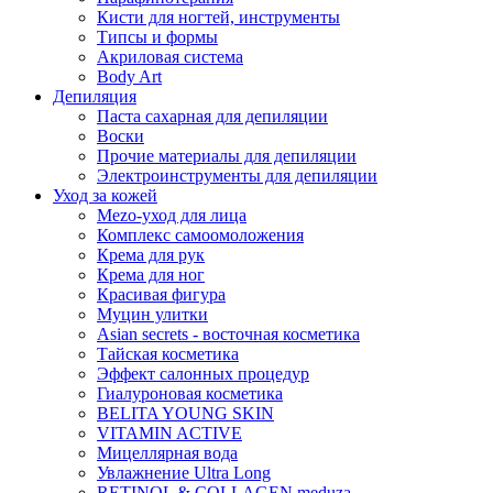
Кисти для ногтей, инструменты
Типсы и формы
Акриловая система
Body Art
Депиляция
Паста сахарная для депиляции
Воски
Прочие материалы для депиляции
Электроинструменты для депиляции
Уход за кожей
Mezo-уход для лица
Комплекс самоомоложения
Крема для рук
Крема для ног
Красивая фигура
Муцин улитки
Asian seсrets - восточная косметика
Тайская косметика
Эффект салонных процедур
Гиалуроновая косметика
BELITA YOUNG SKIN
VITAMIN ACTIVE
Мицеллярная вода
Увлажнение Ultra Long
RETINOL & COLLAGEN meduza