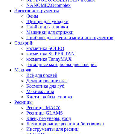
NANOMEZOcomplex
Электроинструменты
Фены
Щипцы для укладки
Плойки для завивки
Машинки для стрижки
Приборы для стерилизации инструментов
Солярий
косметика SOLEO
косметика SUPER TAN
косметика TannyMAX
расходные материалы для солярия
Макияж
Всё для бровей
Декорирование глаз
Косметика для губ
Макияж лица
Кисти , кейсы, спонжи
Ресницы
Ресницы MACY
Ресницы GLAMS
Клеи, ремуверы, уход
Ламинирование ресниц и биозавивка
Инструменты для ресниц