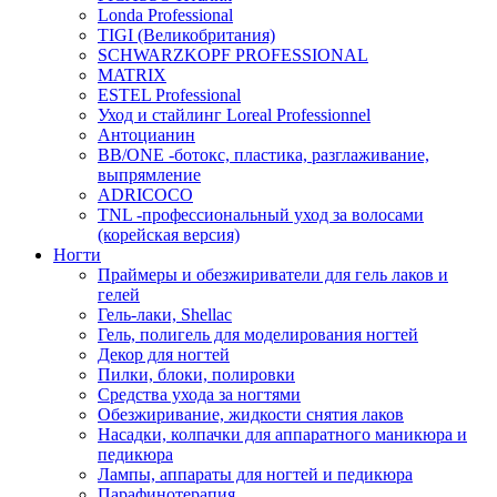
Londa Professional
TIGI (Великобритания)
SCHWARZKOPF PROFESSIONAL
MATRIX
ESTEL Professional
Уход и стайлинг Loreal Professionnel
Антоцианин
BB/ONE -ботокс, пластика, разглаживание,
выпрямление
ADRICOCO
TNL -профессиональный уход за волосами
(корейская версия)
Ногти
Праймеры и обезжириватели для гель лаков и
гелей
Гель-лаки, Shellac
Гель, полигель для моделирования ногтей
Декор для ногтей
Пилки, блоки, полировки
Средства ухода за ногтями
Обезжиривание, жидкости снятия лаков
Насадки, колпачки для аппаратного маникюра и
педикюра
Лампы, аппараты для ногтей и педикюра
Парафинотерапия