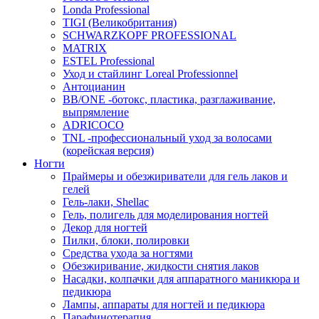
Londa Professional
TIGI (Великобритания)
SCHWARZKOPF PROFESSIONAL
MATRIX
ESTEL Professional
Уход и стайлинг Loreal Professionnel
Антоцианин
BB/ONE -ботокс, пластика, разглаживание,
выпрямление
ADRICOCO
TNL -профессиональный уход за волосами
(корейская версия)
Ногти
Праймеры и обезжириватели для гель лаков и
гелей
Гель-лаки, Shellac
Гель, полигель для моделирования ногтей
Декор для ногтей
Пилки, блоки, полировки
Средства ухода за ногтями
Обезжиривание, жидкости снятия лаков
Насадки, колпачки для аппаратного маникюра и
педикюра
Лампы, аппараты для ногтей и педикюра
Парафинотерапия