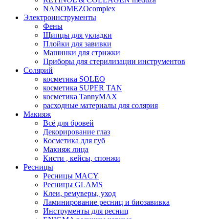
NANOMEZOcomplex
Электроинструменты
Фены
Щипцы для укладки
Плойки для завивки
Машинки для стрижки
Приборы для стерилизации инструментов
Солярий
косметика SOLEO
косметика SUPER TAN
косметика TannyMAX
расходные материалы для солярия
Макияж
Всё для бровей
Декорирование глаз
Косметика для губ
Макияж лица
Кисти , кейсы, спонжи
Ресницы
Ресницы MACY
Ресницы GLAMS
Клеи, ремуверы, уход
Ламинирование ресниц и биозавивка
Инструменты для ресниц