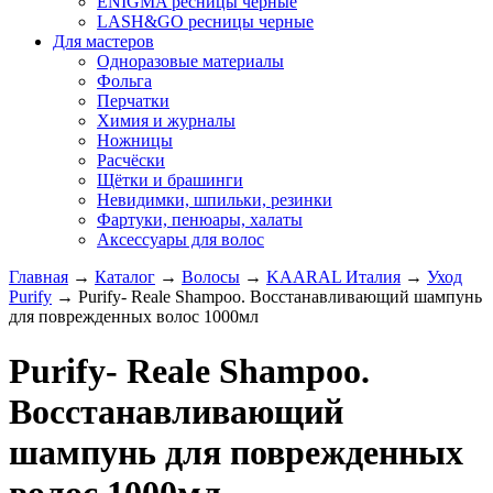
ENIGMA ресницы черные
LASH&GO ресницы черные
Для мастеров
Одноразовые материалы
Фольга
Перчатки
Химия и журналы
Ножницы
Расчёски
Щётки и брашинги
Невидимки, шпильки, резинки
Фартуки, пенюары, халаты
Аксессуары для волос
Главная
→
Каталог
→
Волосы
→
KAARAL Италия
→
Уход
Purify
→
Purify- Reale Shampoo. Восстанавливающий шампунь
для поврежденных волос 1000мл
Purify- Reale Shampoo.
Восстанавливающий
шампунь для поврежденных
волос 1000мл