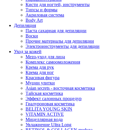
Кисти для ногтей, инструменты
Типсы и формы
Акриловая система
Body Art
Депиляция
Паста сахарная для депиляции
Воски
Прочие материалы для депиляции
Электроинструменты для депиляции
Уход за кожей
Mezo-уход для лица
Комплекс самоомоложения
Крема для рук
Крема для ног
Красивая фигура
Муцин улитки
Asian seсrets - восточная косметика
Тайская косметика
Эффект салонных процедур
Гиалуроновая косметика
BELITA YOUNG SKIN
VITAMIN ACTIVE
Мицеллярная вода
Увлажнение Ultra Long
RETINOL & COLLAGEN meduza