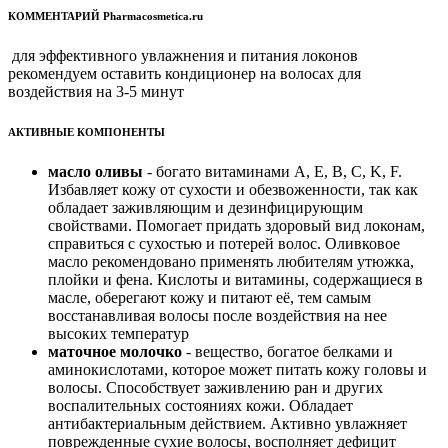
КОММЕНТАРИЙ Pharmacosmetica.ru
для эффективного увлажнения и питания локонов
рекомендуем оставить кондиционер на волосах для
воздействия на 3-5 минут
АКТИВНЫЕ КОМПОНЕНТЫ
масло оливы
- богато витаминами A, E, B, C, K, F.
Избавляет кожу от сухости и обезвоженности, так как
обладает заживляющим и дезинфицирующим
свойствами. Помогает придать здоровый вид локонам,
справиться с сухостью и потерей волос. Оливковое
масло рекомендовано применять любителям утюжка,
плойки и фена. Кислоты и витамины, содержащиеся в
масле, оберегают кожу и питают её, тем самым
восстанавливая волосы после воздействия на нее
высоких температур
маточное молочко
- вещество, богатое белками и
аминокислотами, которое может питать кожу головы и
волосы. Способствует заживлению ран и других
воспалительных состояниях кожи. Обладает
антибактериальным действием. Активно увлажняет
поврежденные сухие волосы, восполняет дефицит