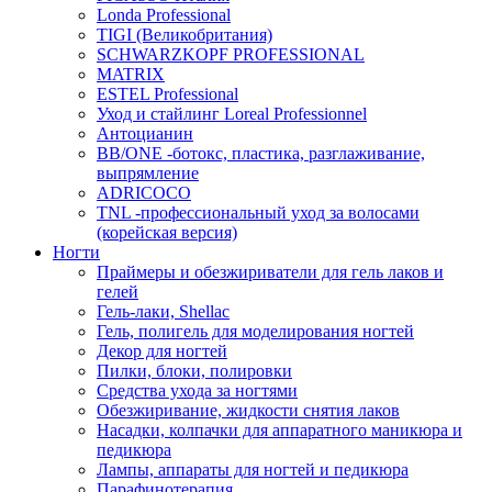
Londa Professional
TIGI (Великобритания)
SCHWARZKOPF PROFESSIONAL
MATRIX
ESTEL Professional
Уход и стайлинг Loreal Professionnel
Антоцианин
BB/ONE -ботокс, пластика, разглаживание,
выпрямление
ADRICOCO
TNL -профессиональный уход за волосами
(корейская версия)
Ногти
Праймеры и обезжириватели для гель лаков и
гелей
Гель-лаки, Shellac
Гель, полигель для моделирования ногтей
Декор для ногтей
Пилки, блоки, полировки
Средства ухода за ногтями
Обезжиривание, жидкости снятия лаков
Насадки, колпачки для аппаратного маникюра и
педикюра
Лампы, аппараты для ногтей и педикюра
Парафинотерапия