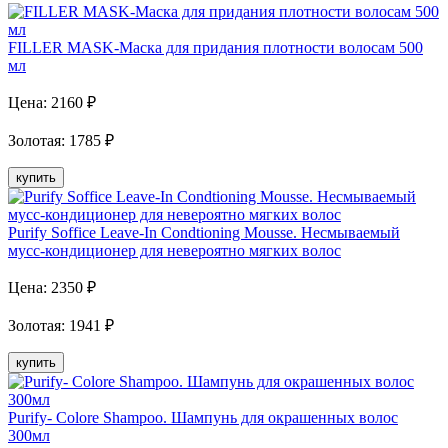
FILLER MASK-Маска для придания плотности волосам 500
мл
Цена:
2160
₽
Золотая
:
1785
₽
купить
Purify Soffice Leave-In Condtioning Mousse. Несмываемый
мусс-кондиционер для невероятно мягких волос
Цена:
2350
₽
Золотая
:
1941
₽
купить
Purify- Colore Shampoo. Шампунь для окрашенных волос
300мл