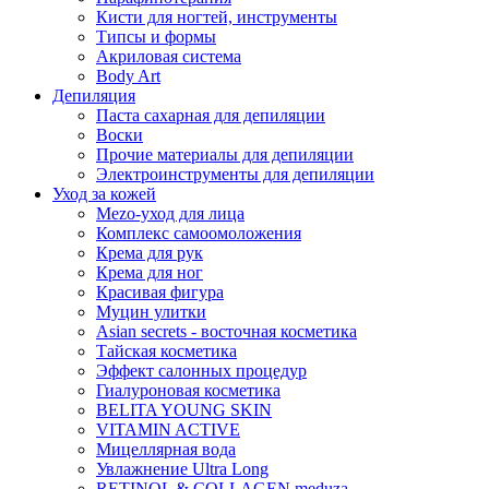
Кисти для ногтей, инструменты
Типсы и формы
Акриловая система
Body Art
Депиляция
Паста сахарная для депиляции
Воски
Прочие материалы для депиляции
Электроинструменты для депиляции
Уход за кожей
Mezo-уход для лица
Комплекс самоомоложения
Крема для рук
Крема для ног
Красивая фигура
Муцин улитки
Asian seсrets - восточная косметика
Тайская косметика
Эффект салонных процедур
Гиалуроновая косметика
BELITA YOUNG SKIN
VITAMIN ACTIVE
Мицеллярная вода
Увлажнение Ultra Long
RETINOL & COLLAGEN meduza