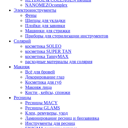
NANOMEZOcomplex
Электроинструменты
Фены
Щипцы для укладки
Плойки для завивки
Машинки для стрижки
Приборы для стерилизации инструментов
Солярий
косметика SOLEO
косметика SUPER TAN
косметика TannyMAX
расходные материалы для солярия
Макияж
Всё для бровей
Декорирование глаз
Косметика для губ
Макияж лица
Кисти , кейсы, спонжи
Ресницы
Ресницы MACY
Ресницы GLAMS
Клеи, ремуверы, уход
Ламинирование ресниц и биозавивка
Инструменты для ресниц