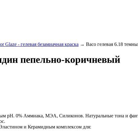
or Glaze - гелевая безамиачная краска
→
Baco гелевая 6.18 темн
ондин пепельно-коричневый
ным pH. 0% Аммиака, МЭА, Силиконов. Натуральные тона и фан
ос.
 Эластином и Керамидным комплексом для: