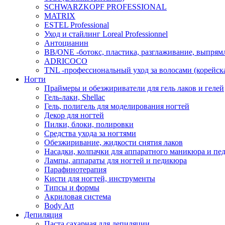
SCHWARZKOPF PROFESSIONAL
MATRIX
ESTEL Professional
Уход и стайлинг Loreal Professionnel
Антоцианин
BB/ONE -ботокс, пластика, разглаживание, выпрям
ADRICOCO
TNL -профессиональный уход за волосами (корейска
Ногти
Праймеры и обезжириватели для гель лаков и гелей
Гель-лаки, Shellac
Гель, полигель для моделирования ногтей
Декор для ногтей
Пилки, блоки, полировки
Средства ухода за ногтями
Обезжиривание, жидкости снятия лаков
Насадки, колпачки для аппаратного маникюра и пе
Лампы, аппараты для ногтей и педикюра
Парафинотерапия
Кисти для ногтей, инструменты
Типсы и формы
Акриловая система
Body Art
Депиляция
Паста сахарная для депиляции