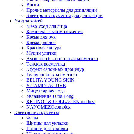
Воски
Прочие материалы для депиляции
Электроинструменты для депиляции
Уход за кожей
Mezo-уход для лица
Комплекс самоомоложения
Крема для рук
Крема для ног
Красивая фигура
Муцин улитки
Asian seсrets - восточная косметика
Тайская косметика
Эффект салонных процедур
Гиалуроновая косметика
BELITA YOUNG SKIN
VITAMIN ACTIVE
Мицеллярная вода
Увлажнение Ultra Long
RETINOL & COLLAGEN meduza
NANOMEZOcomplex
Электроинструменты
Фены
Щипцы для укладки
Плойки для завивки
Машинки для стрижки