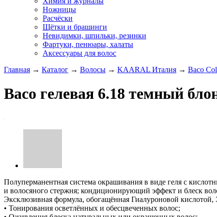
Химия и журналы
Ножницы
Расчёски
Щётки и брашинги
Невидимки, шпильки, резинки
Фартуки, пенюары, халаты
Аксессуары для волос
Главная
→
Каталог
→
Волосы
→
KAARAL Италия
→
Baco Col
Baco гелевая 6.18 темный бл
Полуперманентная система окрашивания в виде геля с кислот
и волосяного стержня; кондиционирующий эффект и блеск вол
Эксклюзивная формула, обогащённая Гиалуроновой кислотой,
• Тонирования осветлённых и обесцвеченных волос;
• Оживления блеска натуральных или окрашенных волос;