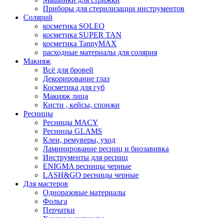
Приборы для стерилизации инструментов
Солярий
косметика SOLEO
косметика SUPER TAN
косметика TannyMAX
расходные материалы для солярия
Макияж
Всё для бровей
Декорирование глаз
Косметика для губ
Макияж лица
Кисти , кейсы, спонжи
Ресницы
Ресницы MACY
Ресницы GLAMS
Клеи, ремуверы, уход
Ламинирование ресниц и биозавивка
Инструменты для ресниц
ENIGMA ресницы черные
LASH&GO ресницы черные
Для мастеров
Одноразовые материалы
Фольга
Перчатки