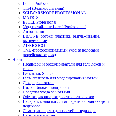
Londa Professional
TIGI (Великобритания)
SCHWARZKOPF PROFESSIONAL
MATRIX
ESTEL Professional
Уход и стайлинг Loreal Professionnel
Антоцианин
BB/ONE -ботокс, пластика, разглаживание,
выпрямление
ADRICOCO
TNL -профессиональный уход за волосами
(корейская версия)
Ногти
Праймеры и обезжириватели для гель лаков и
гелей
Гель-лаки, Shellac
Гель, полигель для моделирования ногтей
Декор для ногтей
Пилки, блоки, полировки
Средства ухода за ногтями
Обезжиривание, жидкости снятия лаков
Насадки, колпачки для аппаратного маникюра и
педикюра
Лампы, аппараты для ногтей и педикюра
Парафинотерапия