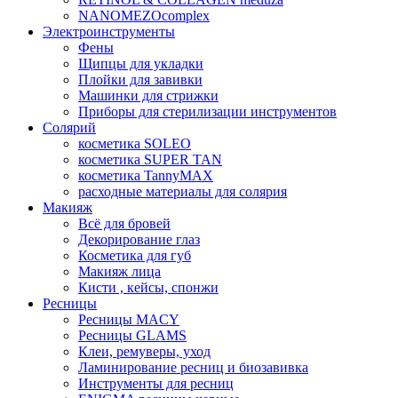
NANOMEZOcomplex
Электроинструменты
Фены
Щипцы для укладки
Плойки для завивки
Машинки для стрижки
Приборы для стерилизации инструментов
Солярий
косметика SOLEO
косметика SUPER TAN
косметика TannyMAX
расходные материалы для солярия
Макияж
Всё для бровей
Декорирование глаз
Косметика для губ
Макияж лица
Кисти , кейсы, спонжи
Ресницы
Ресницы MACY
Ресницы GLAMS
Клеи, ремуверы, уход
Ламинирование ресниц и биозавивка
Инструменты для ресниц