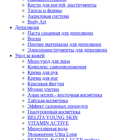
Кисти для ногтей, инструменты
Типсы и формы
Акриловая система
Body Art
Депиляция
Паста сахарная для депиляции
Воски
Прочие материалы для депиляции
Электроинструменты для депиляции
Уход за кожей
Mezo-уход для лица
Комплекс самоомоложения
Крема для рук
Крема для ног
Красивая фигура
Муцин улитки
Asian seсrets - восточная косметика
Тайская косметика
Эффект салонных процедур
Гиалуроновая косметика
BELITA YOUNG SKIN
VITAMIN ACTIVE
Мицеллярная вода
Увлажнение Ultra Long
RETINOL & COLLAGEN meduza