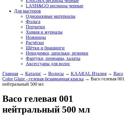
ENIGMA ресницы черные
LASH&GO ресницы черные
Для мастеров
Одноразовые материалы
Фольга
Перчатки
Химия и журналы
Ножницы
Расчёски
Щётки и брашинги
Невидимки, шпильки, резинки
Фартуки, пенюары, халаты
Аксессуары для волос
Главная
→
Каталог
→
Волосы
→
KAARAL Италия
→
Baco
Color Glaze - гелевая безамиачная краска
→
Baco гелевая 001
нейтральный 500 мл
Baco гелевая 001
нейтральный 500 мл