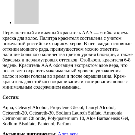
Перманентный аммиачный краситель AAA — стойкая крем-
краска для волос. Палитра красителя составлена с учетом
пожеланий российских парикмахеров. В нее входят основные
оттенки модного ряда, преимуществом можно отметить
наличие большого количества цветов уровня блондин, а также
бежевых и перламутровых оттенков. Стойкость красителя 6-8
недель. Краситель ААА обогащен экстрактом алоэ вера, что
позволяет сохранять максимальный уровень увлажнения
волос и кожи головы во время и после окрашивания. Крем-
краситель для стойкого окрашивания и тонирования волос с
минимальным содержанием аммиака.
Состав:
Aqua, Cetearyl Alcohol, Propylene Glecol, Lauryl Alcohol,
Ceteareth-20, Ceteareth-30, Sodium Laureth Sulfate, Ammonia,
Cetrimonium Chloride, Polyquaternium-10, Aloe Barbadensis Gel,
Sodium Bisulfate, Pantenol, Parfum.
Активные ингредиенты:
Алоэ вера