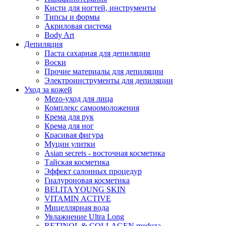
Кисти для ногтей, инструменты
Типсы и формы
Акриловая система
Body Art
Депиляция
Паста сахарная для депиляции
Воски
Прочие материалы для депиляции
Электроинструменты для депиляции
Уход за кожей
Mezo-уход для лица
Комплекс самоомоложения
Крема для рук
Крема для ног
Красивая фигура
Муцин улитки
Asian seсrets - восточная косметика
Тайская косметика
Эффект салонных процедур
Гиалуроновая косметика
BELITA YOUNG SKIN
VITAMIN ACTIVE
Мицеллярная вода
Увлажнение Ultra Long
RETINOL & COLLAGEN meduza