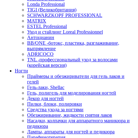
Londa Professional
TIGI (Великобритания)
SCHWARZKOPF PROFESSIONAL
MATRIX
ESTEL Professional
Уход и стайлинг Loreal Professionnel
Антоцианин
BB/ONE -ботокс, пластика, разглаживание,
выпрямление
ADRICOCO
TNL -профессиональный уход за волосами
(корейская версия)
Ногти
Праймеры и обезжириватели для гель лаков и
гелей
Гель-лаки, Shellac
Гель, полигель для моделирования ногтей
Декор для ногтей
Пилки, блоки, полировки
Средства ухода за ногтями
Обезжиривание, жидкости снятия лаков
Насадки, колпачки для аппаратного маникюра и
педикюра
Лампы, аппараты для ногтей и педикюра
Парафинотерапия