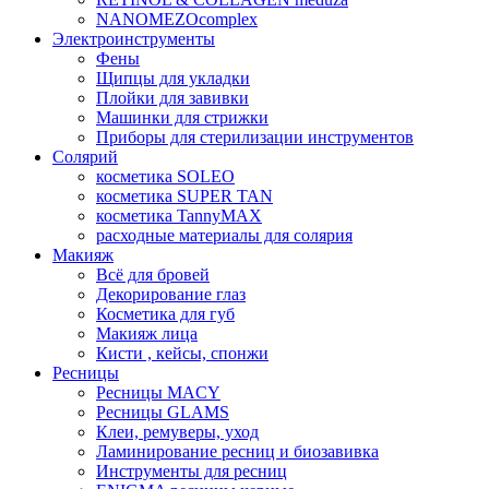
NANOMEZOcomplex
Электроинструменты
Фены
Щипцы для укладки
Плойки для завивки
Машинки для стрижки
Приборы для стерилизации инструментов
Солярий
косметика SOLEO
косметика SUPER TAN
косметика TannyMAX
расходные материалы для солярия
Макияж
Всё для бровей
Декорирование глаз
Косметика для губ
Макияж лица
Кисти , кейсы, спонжи
Ресницы
Ресницы MACY
Ресницы GLAMS
Клеи, ремуверы, уход
Ламинирование ресниц и биозавивка
Инструменты для ресниц