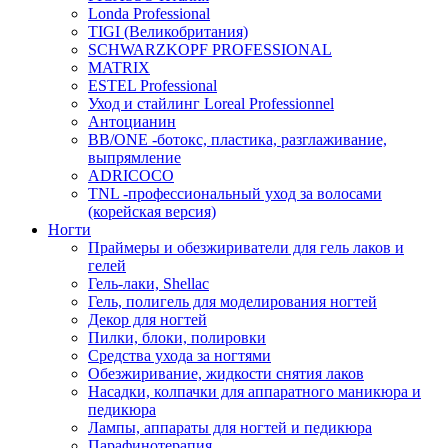
Londa Professional
TIGI (Великобритания)
SCHWARZKOPF PROFESSIONAL
MATRIX
ESTEL Professional
Уход и стайлинг Loreal Professionnel
Антоцианин
BB/ONE -ботокс, пластика, разглаживание,
выпрямление
ADRICOCO
TNL -профессиональный уход за волосами
(корейская версия)
Ногти
Праймеры и обезжириватели для гель лаков и
гелей
Гель-лаки, Shellac
Гель, полигель для моделирования ногтей
Декор для ногтей
Пилки, блоки, полировки
Средства ухода за ногтями
Обезжиривание, жидкости снятия лаков
Насадки, колпачки для аппаратного маникюра и
педикюра
Лампы, аппараты для ногтей и педикюра
Парафинотерапия