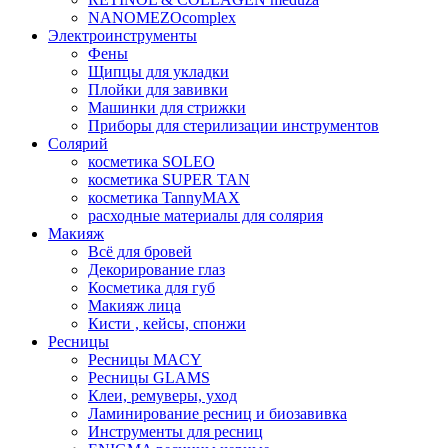
NANOMEZOcomplex
Электроинструменты
Фены
Щипцы для укладки
Плойки для завивки
Машинки для стрижки
Приборы для стерилизации инструментов
Солярий
косметика SOLEO
косметика SUPER TAN
косметика TannyMAX
расходные материалы для солярия
Макияж
Всё для бровей
Декорирование глаз
Косметика для губ
Макияж лица
Кисти , кейсы, спонжи
Ресницы
Ресницы MACY
Ресницы GLAMS
Клеи, ремуверы, уход
Ламинирование ресниц и биозавивка
Инструменты для ресниц