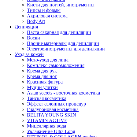
Кисти для ногтей, инструменты
Типсы и формы
Акриловая система
Body Art
Депиляция
Паста сахарная для депиляции
Воски
Прочие материалы для депиляции
Электроинструменты для депиляции
Уход за кожей
Mezo-уход для лица
Комплекс самоомоложения
Крема для рук
Крема для ног
Красивая фигура
Муцин улитки
Asian seсrets - восточная косметика
Тайская косметика
Эффект салонных процедур
Гиалуроновая косметика
BELITA YOUNG SKIN
VITAMIN ACTIVE
Мицеллярная вода
Увлажнение Ultra Long
RETINOL & COLLAGEN meduza