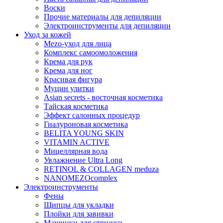
Воски
Прочие материалы для депиляции
Электроинструменты для депиляции
Уход за кожей
Mezo-уход для лица
Комплекс самоомоложения
Крема для рук
Крема для ног
Красивая фигура
Муцин улитки
Asian seсrets - восточная косметика
Тайская косметика
Эффект салонных процедур
Гиалуроновая косметика
BELITA YOUNG SKIN
VITAMIN ACTIVE
Мицеллярная вода
Увлажнение Ultra Long
RETINOL & COLLAGEN meduza
NANOMEZOcomplex
Электроинструменты
Фены
Щипцы для укладки
Плойки для завивки
Машинки для стрижки