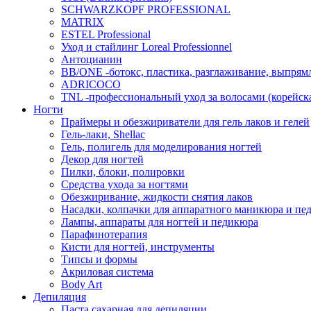
SCHWARZKOPF PROFESSIONAL
MATRIX
ESTEL Professional
Уход и стайлинг Loreal Professionnel
Антоцианин
BB/ONE -ботокс, пластика, разглаживание, выпрям
ADRICOCO
TNL -профессиональный уход за волосами (корейска
Ногти
Праймеры и обезжириватели для гель лаков и гелей
Гель-лаки, Shellac
Гель, полигель для моделирования ногтей
Декор для ногтей
Пилки, блоки, полировки
Средства ухода за ногтями
Обезжиривание, жидкости снятия лаков
Насадки, колпачки для аппаратного маникюра и пе
Лампы, аппараты для ногтей и педикюра
Парафинотерапия
Кисти для ногтей, инструменты
Типсы и формы
Акриловая система
Body Art
Депиляция
Паста сахарная для депиляции