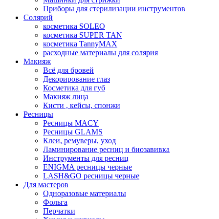
Приборы для стерилизации инструментов
Солярий
косметика SOLEO
косметика SUPER TAN
косметика TannyMAX
расходные материалы для солярия
Макияж
Всё для бровей
Декорирование глаз
Косметика для губ
Макияж лица
Кисти , кейсы, спонжи
Ресницы
Ресницы MACY
Ресницы GLAMS
Клеи, ремуверы, уход
Ламинирование ресниц и биозавивка
Инструменты для ресниц
ENIGMA ресницы черные
LASH&GO ресницы черные
Для мастеров
Одноразовые материалы
Фольга
Перчатки