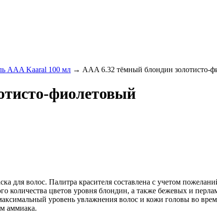
ль AAA Kaaral 100 мл
→
AAA 6.32 тёмный блондин золотисто-ф
лотисто-фиолетовый
 для волос. Палитра красителя составлена с учетом пожеланий
 количества цветов уровня блондин, а также бежевых и перламу
 максимальный уровень увлажнения волос и кожи головы во врем
м аммиака.