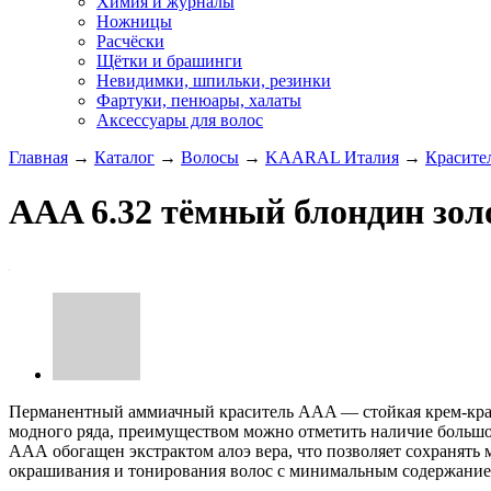
Химия и журналы
Ножницы
Расчёски
Щётки и брашинги
Невидимки, шпильки, резинки
Фартуки, пенюары, халаты
Аксессуары для волос
Главная
→
Каталог
→
Волосы
→
KAARAL Италия
→
Красите
AAA 6.32 тёмный блондин зо
Перманентный аммиачный краситель AAA — стойкая крем-краска
модного ряда, преимуществом можно отметить наличие большого
ААА обогащен экстрактом алоэ вера, что позволяет сохранять
окрашивания и тонирования волос с минимальным содержание