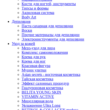
Кисти для ногтей, инструменты
Типсы и формы
Акриловая система
Body Art
Депиляция
Паста сахарная для депиляции
Воски
Прочие материалы для депиляции
Электроинструменты для депиляции
Уход за кожей
Mezo-уход для лица
Комплекс самоомоложения
Крема для рук
Крема для ног
Красивая фигура
Муцин улитки
Asian seсrets - восточная косметика
Тайская косметика
Эффект салонных процедур
Гиалуроновая косметика
BELITA YOUNG SKIN
VITAMIN ACTIVE
Мицеллярная вода
Увлажнение Ultra Long
RETINOL & COLLAGEN meduza