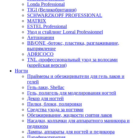
Londa Professional
TIGI (Великобритания)
SCHWARZKOPF PROFESSIONAL
MATRIX
ESTEL Professional
Уход и стайлинг Loreal Professionnel
Антоцианин
BB/ONE -ботокс, пластика, разглаживание,
выпрямление
ADRICOCO
TNL -профессиональный уход за волосами
(корейская версия)
Ногти
Праймеры и обезжириватели для гель лаков и
гелей
Гель-лаки, Shellac
Гель, полигель для моделирования ногтей
Декор для ногтей
Пилки, блоки, полировки
Средства ухода за ногтями
Обезжиривание, жидкости снятия лаков
Насадки, колпачки для аппаратного маникюра и
педикюра
Лампы, аппараты для ногтей и педикюра
Парафинотерапия