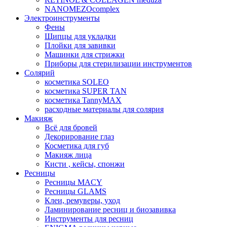
NANOMEZOcomplex
Электроинструменты
Фены
Щипцы для укладки
Плойки для завивки
Машинки для стрижки
Приборы для стерилизации инструментов
Солярий
косметика SOLEO
косметика SUPER TAN
косметика TannyMAX
расходные материалы для солярия
Макияж
Всё для бровей
Декорирование глаз
Косметика для губ
Макияж лица
Кисти , кейсы, спонжи
Ресницы
Ресницы MACY
Ресницы GLAMS
Клеи, ремуверы, уход
Ламинирование ресниц и биозавивка
Инструменты для ресниц