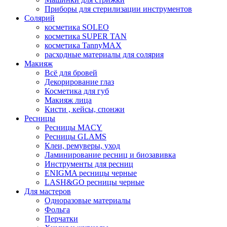
Приборы для стерилизации инструментов
Солярий
косметика SOLEO
косметика SUPER TAN
косметика TannyMAX
расходные материалы для солярия
Макияж
Всё для бровей
Декорирование глаз
Косметика для губ
Макияж лица
Кисти , кейсы, спонжи
Ресницы
Ресницы MACY
Ресницы GLAMS
Клеи, ремуверы, уход
Ламинирование ресниц и биозавивка
Инструменты для ресниц
ENIGMA ресницы черные
LASH&GO ресницы черные
Для мастеров
Одноразовые материалы
Фольга
Перчатки