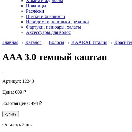
Химия и журналы
Ножницы
Расчёски
Щётки и брашинги
Невидимки, шпильки, резинки
Фартуки, пенюары, халаты
Аксессуары для волос
Главная
→
Каталог
→
Волосы
→
KAARAL Италия
→
Красите
AAA 3.0 темный каштан
Артикул:
12243
Цена:
609
₽
Золотая
цена:
494
₽
купить
Осталось 2 шт.