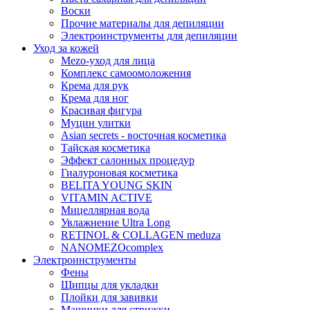
Воски
Прочие материалы для депиляции
Электроинструменты для депиляции
Уход за кожей
Mezo-уход для лица
Комплекс самоомоложения
Крема для рук
Крема для ног
Красивая фигура
Муцин улитки
Asian seсrets - восточная косметика
Тайская косметика
Эффект салонных процедур
Гиалуроновая косметика
BELITA YOUNG SKIN
VITAMIN ACTIVE
Мицеллярная вода
Увлажнение Ultra Long
RETINOL & COLLAGEN meduza
NANOMEZOcomplex
Электроинструменты
Фены
Щипцы для укладки
Плойки для завивки
Машинки для стрижки