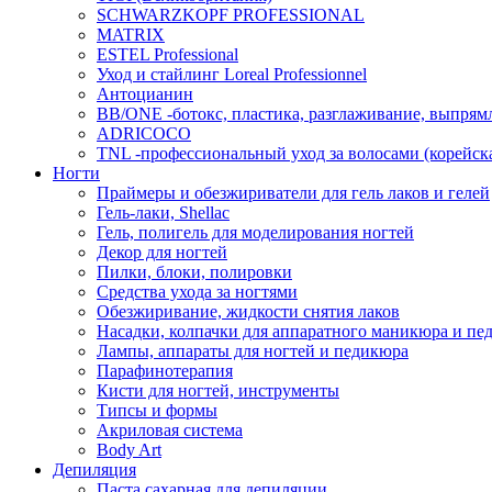
SCHWARZKOPF PROFESSIONAL
MATRIX
ESTEL Professional
Уход и стайлинг Loreal Professionnel
Антоцианин
BB/ONE -ботокс, пластика, разглаживание, выпрям
ADRICOCO
TNL -профессиональный уход за волосами (корейска
Ногти
Праймеры и обезжириватели для гель лаков и гелей
Гель-лаки, Shellac
Гель, полигель для моделирования ногтей
Декор для ногтей
Пилки, блоки, полировки
Средства ухода за ногтями
Обезжиривание, жидкости снятия лаков
Насадки, колпачки для аппаратного маникюра и пе
Лампы, аппараты для ногтей и педикюра
Парафинотерапия
Кисти для ногтей, инструменты
Типсы и формы
Акриловая система
Body Art
Депиляция
Паста сахарная для депиляции