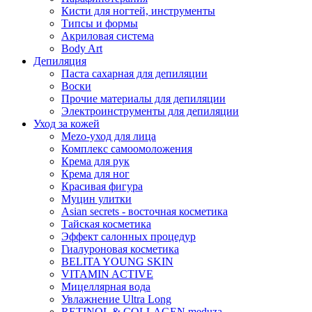
Кисти для ногтей, инструменты
Типсы и формы
Акриловая система
Body Art
Депиляция
Паста сахарная для депиляции
Воски
Прочие материалы для депиляции
Электроинструменты для депиляции
Уход за кожей
Mezo-уход для лица
Комплекс самоомоложения
Крема для рук
Крема для ног
Красивая фигура
Муцин улитки
Asian seсrets - восточная косметика
Тайская косметика
Эффект салонных процедур
Гиалуроновая косметика
BELITA YOUNG SKIN
VITAMIN ACTIVE
Мицеллярная вода
Увлажнение Ultra Long
RETINOL & COLLAGEN meduza