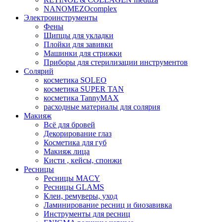
NANOMEZOcomplex
Электроинструменты
Фены
Щипцы для укладки
Плойки для завивки
Машинки для стрижки
Приборы для стерилизации инструментов
Солярий
косметика SOLEO
косметика SUPER TAN
косметика TannyMAX
расходные материалы для солярия
Макияж
Всё для бровей
Декорирование глаз
Косметика для губ
Макияж лица
Кисти , кейсы, спонжи
Ресницы
Ресницы MACY
Ресницы GLAMS
Клеи, ремуверы, уход
Ламинирование ресниц и биозавивка
Инструменты для ресниц