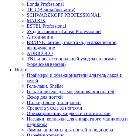
Londa Professional
TIGI (Великобритания)
SCHWARZKOPF PROFESSIONAL
MATRIX
ESTEL Professional
Уход и стайлинг Loreal Professionnel
Антоцианин
BB/ONE -ботокс, пластика, разглаживание,
выпрямление
ADRICOCO
TNL -профессиональный уход за волосами
(корейская версия)
Ногти
Праймеры и обезжириватели для гель лаков и
гелей
Гель-лаки, Shellac
Гель, полигель для моделирования ногтей
Декор для ногтей
Пилки, блоки, полировки
Средства ухода за ногтями
Обезжиривание, жидкости снятия лаков
Насадки, колпачки для аппаратного маникюра и
педикюра
Лампы, аппараты для ногтей и педикюра
Парафинотерапия