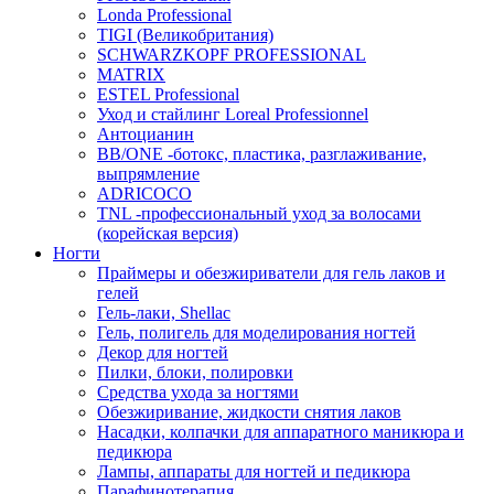
Londa Professional
TIGI (Великобритания)
SCHWARZKOPF PROFESSIONAL
MATRIX
ESTEL Professional
Уход и стайлинг Loreal Professionnel
Антоцианин
BB/ONE -ботокс, пластика, разглаживание,
выпрямление
ADRICOCO
TNL -профессиональный уход за волосами
(корейская версия)
Ногти
Праймеры и обезжириватели для гель лаков и
гелей
Гель-лаки, Shellac
Гель, полигель для моделирования ногтей
Декор для ногтей
Пилки, блоки, полировки
Средства ухода за ногтями
Обезжиривание, жидкости снятия лаков
Насадки, колпачки для аппаратного маникюра и
педикюра
Лампы, аппараты для ногтей и педикюра
Парафинотерапия