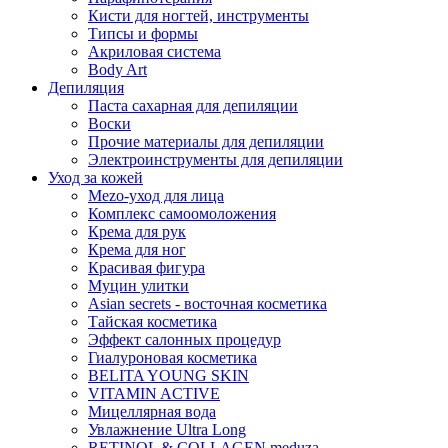
Кисти для ногтей, инструменты
Типсы и формы
Акриловая система
Body Art
Депиляция
Паста сахарная для депиляции
Воски
Прочие материалы для депиляции
Электроинструменты для депиляции
Уход за кожей
Mezo-уход для лица
Комплекс самоомоложения
Крема для рук
Крема для ног
Красивая фигура
Муцин улитки
Asian seсrets - восточная косметика
Тайская косметика
Эффект салонных процедур
Гиалуроновая косметика
BELITA YOUNG SKIN
VITAMIN ACTIVE
Мицеллярная вода
Увлажнение Ultra Long
RETINOL & COLLAGEN meduza