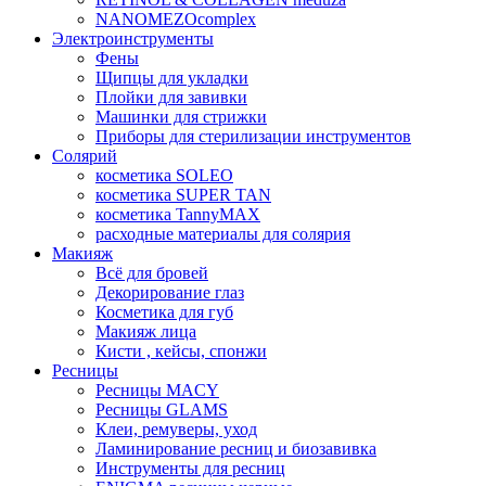
NANOMEZOcomplex
Электроинструменты
Фены
Щипцы для укладки
Плойки для завивки
Машинки для стрижки
Приборы для стерилизации инструментов
Солярий
косметика SOLEO
косметика SUPER TAN
косметика TannyMAX
расходные материалы для солярия
Макияж
Всё для бровей
Декорирование глаз
Косметика для губ
Макияж лица
Кисти , кейсы, спонжи
Ресницы
Ресницы MACY
Ресницы GLAMS
Клеи, ремуверы, уход
Ламинирование ресниц и биозавивка
Инструменты для ресниц