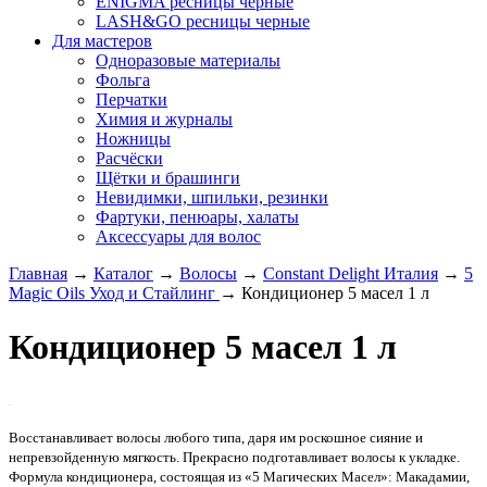
ENIGMA ресницы черные
LASH&GO ресницы черные
Для мастеров
Одноразовые материалы
Фольга
Перчатки
Химия и журналы
Ножницы
Расчёски
Щётки и брашинги
Невидимки, шпильки, резинки
Фартуки, пенюары, халаты
Аксессуары для волос
Главная
→
Каталог
→
Волосы
→
Constant Delight Италия
→
5
Magic Oils Уход и Стайлинг
→
Кондиционер 5 масел 1 л
Кондиционер 5 масел 1 л
Восстанавливает волосы любого типа, даря им роскошное сияние и
непревзойденную мягкость. Прекрасно подготавливает волосы к укладке.
Формула кондиционера, состоящая из «5 Магических Масел»: Макадамии,