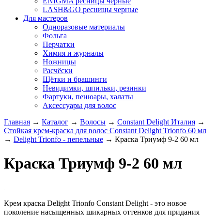
ENIGMA ресницы черные
LASH&GO ресницы черные
Для мастеров
Одноразовые материалы
Фольга
Перчатки
Химия и журналы
Ножницы
Расчёски
Щётки и брашинги
Невидимки, шпильки, резинки
Фартуки, пенюары, халаты
Аксессуары для волос
Главная
→
Каталог
→
Волосы
→
Constant Delight Италия
→
Стойкая крем-краска для волос Constant Delight Trionfo 60 мл
→
Delight Trionfo - пепельные
→
Краска Триумф 9-2 60 мл
Краска Триумф 9-2 60 мл
Крем краска Delight Trionfo Constant Delight - это новое
поколение насыщенных шикарных оттенков для придания