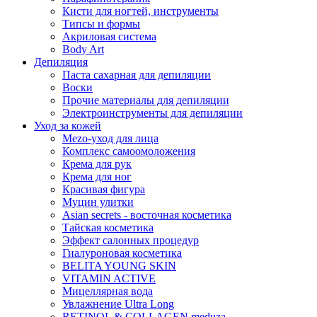
Кисти для ногтей, инструменты
Типсы и формы
Акриловая система
Body Art
Депиляция
Паста сахарная для депиляции
Воски
Прочие материалы для депиляции
Электроинструменты для депиляции
Уход за кожей
Mezo-уход для лица
Комплекс самоомоложения
Крема для рук
Крема для ног
Красивая фигура
Муцин улитки
Asian seсrets - восточная косметика
Тайская косметика
Эффект салонных процедур
Гиалуроновая косметика
BELITA YOUNG SKIN
VITAMIN ACTIVE
Мицеллярная вода
Увлажнение Ultra Long
RETINOL & COLLAGEN meduza