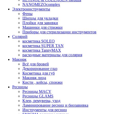
NANOMEZOcomplex
Электроинструменты
Фены
Щипцы для укладки
Плойки для завивки
Машинки для стрижки
Приборы для стерилизации инструментов
Солярий
косметика SOLEO
косметика SUPER TAN
косметика TannyMAX
расходные материалы для солярия
Макияж
Всё для бровей
Декорирование глаз
Косметика для губ
Макияж лица
Кисти , кейсы, спонжи
Ресницы
Ресницы MACY
Ресницы GLAMS
Клеи, ремуверы, уход
Ламинирование ресниц и биозавивка
Инструменты для ресниц