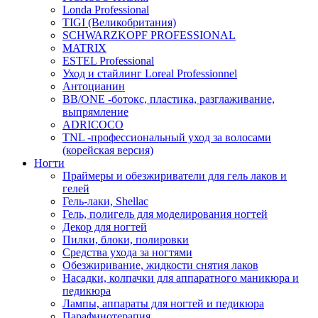
Londa Professional
TIGI (Великобритания)
SCHWARZKOPF PROFESSIONAL
MATRIX
ESTEL Professional
Уход и стайлинг Loreal Professionnel
Антоцианин
BB/ONE -ботокс, пластика, разглаживание,
выпрямление
ADRICOCO
TNL -профессиональный уход за волосами
(корейская версия)
Ногти
Праймеры и обезжириватели для гель лаков и
гелей
Гель-лаки, Shellac
Гель, полигель для моделирования ногтей
Декор для ногтей
Пилки, блоки, полировки
Средства ухода за ногтями
Обезжиривание, жидкости снятия лаков
Насадки, колпачки для аппаратного маникюра и
педикюра
Лампы, аппараты для ногтей и педикюра
Парафинотерапия