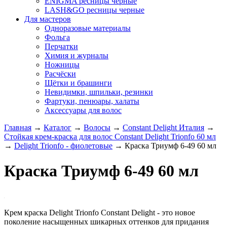
ENIGMA ресницы черные
LASH&GO ресницы черные
Для мастеров
Одноразовые материалы
Фольга
Перчатки
Химия и журналы
Ножницы
Расчёски
Щётки и брашинги
Невидимки, шпильки, резинки
Фартуки, пенюары, халаты
Аксессуары для волос
Главная
→
Каталог
→
Волосы
→
Constant Delight Италия
→
Стойкая крем-краска для волос Constant Delight Trionfo 60 мл
→
Delight Trionfo - фиолетовые
→
Краска Триумф 6-49 60 мл
Краска Триумф 6-49 60 мл
Крем краска Delight Trionfo Constant Delight - это новое
поколение насыщенных шикарных оттенков для придания