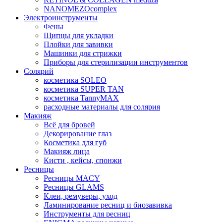
NANOMEZOcomplex
Электроинструменты
Фены
Щипцы для укладки
Плойки для завивки
Машинки для стрижки
Приборы для стерилизации инструментов
Солярий
косметика SOLEO
косметика SUPER TAN
косметика TannyMAX
расходные материалы для солярия
Макияж
Всё для бровей
Декорирование глаз
Косметика для губ
Макияж лица
Кисти , кейсы, спонжи
Ресницы
Ресницы MACY
Ресницы GLAMS
Клеи, ремуверы, уход
Ламинирование ресниц и биозавивка
Инструменты для ресниц