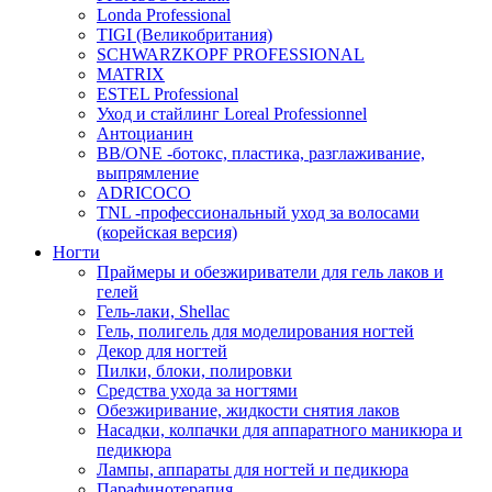
Londa Professional
TIGI (Великобритания)
SCHWARZKOPF PROFESSIONAL
MATRIX
ESTEL Professional
Уход и стайлинг Loreal Professionnel
Антоцианин
BB/ONE -ботокс, пластика, разглаживание,
выпрямление
ADRICOCO
TNL -профессиональный уход за волосами
(корейская версия)
Ногти
Праймеры и обезжириватели для гель лаков и
гелей
Гель-лаки, Shellac
Гель, полигель для моделирования ногтей
Декор для ногтей
Пилки, блоки, полировки
Средства ухода за ногтями
Обезжиривание, жидкости снятия лаков
Насадки, колпачки для аппаратного маникюра и
педикюра
Лампы, аппараты для ногтей и педикюра
Парафинотерапия