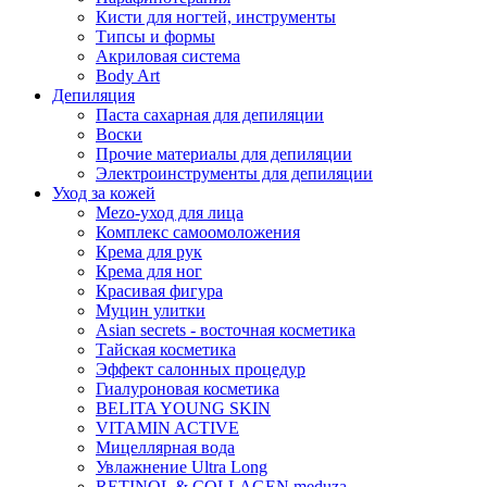
Кисти для ногтей, инструменты
Типсы и формы
Акриловая система
Body Art
Депиляция
Паста сахарная для депиляции
Воски
Прочие материалы для депиляции
Электроинструменты для депиляции
Уход за кожей
Mezo-уход для лица
Комплекс самоомоложения
Крема для рук
Крема для ног
Красивая фигура
Муцин улитки
Asian seсrets - восточная косметика
Тайская косметика
Эффект салонных процедур
Гиалуроновая косметика
BELITA YOUNG SKIN
VITAMIN ACTIVE
Мицеллярная вода
Увлажнение Ultra Long
RETINOL & COLLAGEN meduza