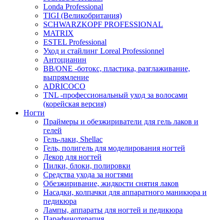
Londa Professional
TIGI (Великобритания)
SCHWARZKOPF PROFESSIONAL
MATRIX
ESTEL Professional
Уход и стайлинг Loreal Professionnel
Антоцианин
BB/ONE -ботокс, пластика, разглаживание,
выпрямление
ADRICOCO
TNL -профессиональный уход за волосами
(корейская версия)
Ногти
Праймеры и обезжириватели для гель лаков и
гелей
Гель-лаки, Shellac
Гель, полигель для моделирования ногтей
Декор для ногтей
Пилки, блоки, полировки
Средства ухода за ногтями
Обезжиривание, жидкости снятия лаков
Насадки, колпачки для аппаратного маникюра и
педикюра
Лампы, аппараты для ногтей и педикюра
Парафинотерапия