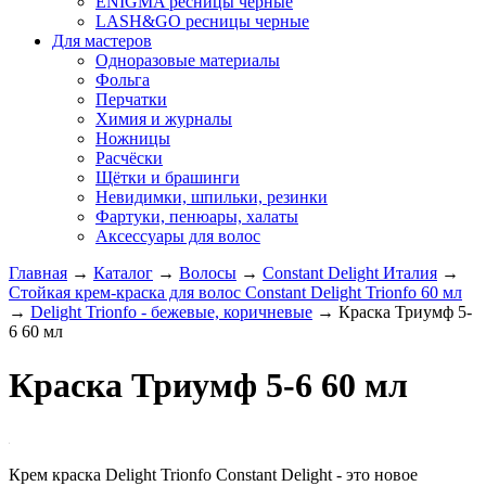
ENIGMA ресницы черные
LASH&GO ресницы черные
Для мастеров
Одноразовые материалы
Фольга
Перчатки
Химия и журналы
Ножницы
Расчёски
Щётки и брашинги
Невидимки, шпильки, резинки
Фартуки, пенюары, халаты
Аксессуары для волос
Главная
→
Каталог
→
Волосы
→
Constant Delight Италия
→
Стойкая крем-краска для волос Constant Delight Trionfo 60 мл
→
Delight Trionfo - бежевые, коричневые
→
Краска Триумф 5-
6 60 мл
Краска Триумф 5-6 60 мл
Крем краска Delight Trionfo Constant Delight - это новое