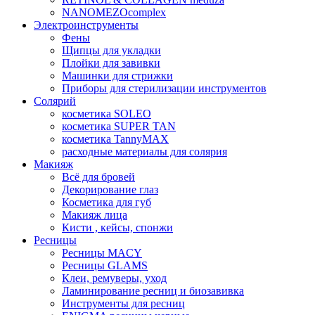
NANOMEZOcomplex
Электроинструменты
Фены
Щипцы для укладки
Плойки для завивки
Машинки для стрижки
Приборы для стерилизации инструментов
Солярий
косметика SOLEO
косметика SUPER TAN
косметика TannyMAX
расходные материалы для солярия
Макияж
Всё для бровей
Декорирование глаз
Косметика для губ
Макияж лица
Кисти , кейсы, спонжи
Ресницы
Ресницы MACY
Ресницы GLAMS
Клеи, ремуверы, уход
Ламинирование ресниц и биозавивка
Инструменты для ресниц