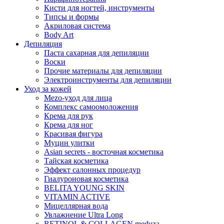
Кисти для ногтей, инструменты
Типсы и формы
Акриловая система
Body Art
Депиляция
Паста сахарная для депиляции
Воски
Прочие материалы для депиляции
Электроинструменты для депиляции
Уход за кожей
Mezo-уход для лица
Комплекс самоомоложения
Крема для рук
Крема для ног
Красивая фигура
Муцин улитки
Asian seсrets - восточная косметика
Тайская косметика
Эффект салонных процедур
Гиалуроновая косметика
BELITA YOUNG SKIN
VITAMIN ACTIVE
Мицеллярная вода
Увлажнение Ultra Long
RETINOL & COLLAGEN meduza