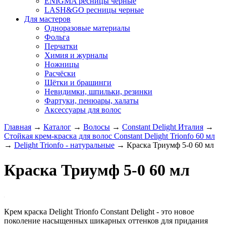
ENIGMA ресницы черные
LASH&GO ресницы черные
Для мастеров
Одноразовые материалы
Фольга
Перчатки
Химия и журналы
Ножницы
Расчёски
Щётки и брашинги
Невидимки, шпильки, резинки
Фартуки, пенюары, халаты
Аксессуары для волос
Главная
→
Каталог
→
Волосы
→
Constant Delight Италия
→
Стойкая крем-краска для волос Constant Delight Trionfo 60 мл
→
Delight Trionfo - натуральные
→
Краска Триумф 5-0 60 мл
Краска Триумф 5-0 60 мл
Крем краска Delight Trionfo Constant Delight - это новое
поколение насыщенных шикарных оттенков для придания