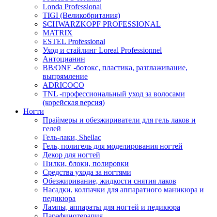
Londa Professional
TIGI (Великобритания)
SCHWARZKOPF PROFESSIONAL
MATRIX
ESTEL Professional
Уход и стайлинг Loreal Professionnel
Антоцианин
BB/ONE -ботокс, пластика, разглаживание,
выпрямление
ADRICOCO
TNL -профессиональный уход за волосами
(корейская версия)
Ногти
Праймеры и обезжириватели для гель лаков и
гелей
Гель-лаки, Shellac
Гель, полигель для моделирования ногтей
Декор для ногтей
Пилки, блоки, полировки
Средства ухода за ногтями
Обезжиривание, жидкости снятия лаков
Насадки, колпачки для аппаратного маникюра и
педикюра
Лампы, аппараты для ногтей и педикюра
Парафинотерапия