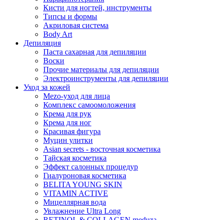
Кисти для ногтей, инструменты
Типсы и формы
Акриловая система
Body Art
Депиляция
Паста сахарная для депиляции
Воски
Прочие материалы для депиляции
Электроинструменты для депиляции
Уход за кожей
Mezo-уход для лица
Комплекс самоомоложения
Крема для рук
Крема для ног
Красивая фигура
Муцин улитки
Asian seсrets - восточная косметика
Тайская косметика
Эффект салонных процедур
Гиалуроновая косметика
BELITA YOUNG SKIN
VITAMIN ACTIVE
Мицеллярная вода
Увлажнение Ultra Long
RETINOL & COLLAGEN meduza