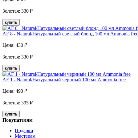
Золотая
:
330
₽
купить
AF 8 - Natural/Натуральный светлый блонд 100 мл Аmmonia fre
Цена:
430
₽
Золотая
:
330
₽
купить
AF 1 - Natural/Натуральный чернный 100 мл Аmmonia free
Цена:
490
₽
Золотая
:
395
₽
купить
Покупателям
Подарки
Мастерам