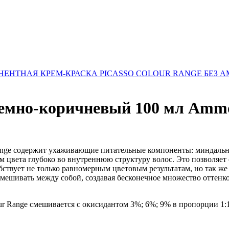
ЕНТНАЯ КРЕМ-КРАСКА PICASSO COLOUR RANGE БЕЗ 
темно-коричневый 100 мл Аmmo
 Range содержит ухаживающие питательные компоненты: миндальн
лам цвета глубоко во внутреннюю структуру волос. Это позволя
обствует не только равномерным цветовым результатам, но так ж
мешивать между собой, создавая бесконечное множество оттенко
ur Range смешивается с окисидантом 3%; 6%; 9% в пропорции 1:1