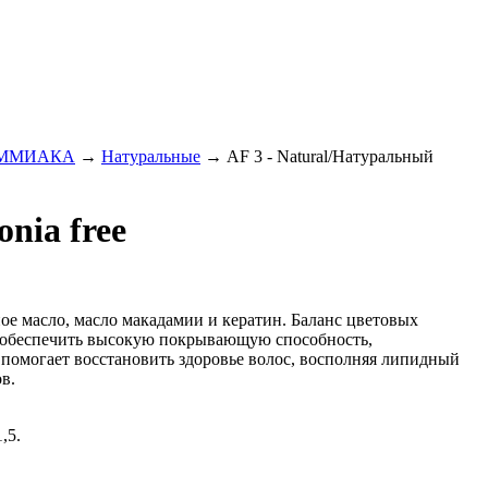
АММИАКА
→
Натуральные
→
AF 3 - Natural/Натуральный
nia free
ое масло, масло макадамии и кератин. Баланс цветовых
ет обеспечить высокую покрывающую способность,
е помогает восстановить здоровье волос, восполняя липидный
в.
,5.