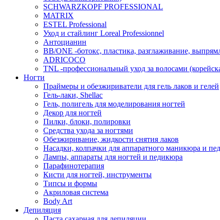
SCHWARZKOPF PROFESSIONAL
MATRIX
ESTEL Professional
Уход и стайлинг Loreal Professionnel
Антоцианин
BB/ONE -ботокс, пластика, разглаживание, выпрям
ADRICOCO
TNL -профессиональный уход за волосами (корейска
Ногти
Праймеры и обезжириватели для гель лаков и гелей
Гель-лаки, Shellac
Гель, полигель для моделирования ногтей
Декор для ногтей
Пилки, блоки, полировки
Средства ухода за ногтями
Обезжиривание, жидкости снятия лаков
Насадки, колпачки для аппаратного маникюра и пе
Лампы, аппараты для ногтей и педикюра
Парафинотерапия
Кисти для ногтей, инструменты
Типсы и формы
Акриловая система
Body Art
Депиляция
Паста сахарная для депиляции