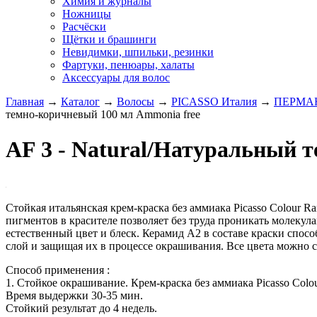
Химия и журналы
Ножницы
Расчёски
Щётки и брашинги
Невидимки, шпильки, резинки
Фартуки, пенюары, халаты
Аксессуары для волос
Главная
→
Каталог
→
Волосы
→
PICASSO Италия
→
ПЕРМАН
темно-коричневый 100 мл Аmmonia free
AF 3 - Natural/Натуральный 
Стойкая итальянская крем-краска без аммиака Picasso Colour
пигментов в красителе позволяет без труда проникать молеку
естественный цвет и блеск. Керамид А2 в составе краски спос
слой и защищая их в процессе окрашивания. Все цвета можно с
Способ применения :
1. Стойкое окрашивание. Крем-краска без аммиака Picasso Colo
Время выдержки 30-35 мин.
Стойкий результат до 4 недель.