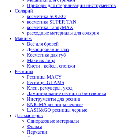
Приборы для стерилизации инструментов
Солярий
косметика SOLEO
косметика SUPER TAN
косметика TannyMAX
расходные материалы для солярия
Макияж
Всё для бровей
Декорирование глаз
Косметика для губ
Макияж лица
Кисти , кейсы, спонжи
Ресницы
Ресницы MACY
Ресницы GLAMS
Клеи, ремуверы, уход
Ламинирование ресниц и биозавивка
Инструменты для ресниц
ENIGMA ресницы черные
LASH&GO ресницы черные
Для мастеров
Одноразовые материалы
Фольга
Перчатки