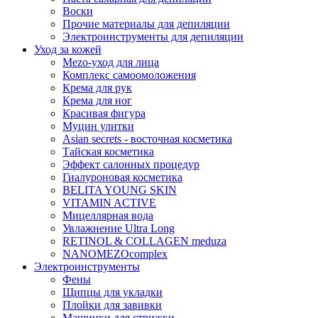
Воски
Прочие материалы для депиляции
Электроинструменты для депиляции
Уход за кожей
Mezo-уход для лица
Комплекс самоомоложения
Крема для рук
Крема для ног
Красивая фигура
Муцин улитки
Asian seсrets - восточная косметика
Тайская косметика
Эффект салонных процедур
Гиалуроновая косметика
BELITA YOUNG SKIN
VITAMIN ACTIVE
Мицеллярная вода
Увлажнение Ultra Long
RETINOL & COLLAGEN meduza
NANOMEZOcomplex
Электроинструменты
Фены
Щипцы для укладки
Плойки для завивки
Машинки для стрижки