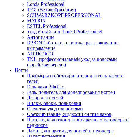
Londa Professional
TIGI (Великобритания)
SCHWARZKOPF PROFESSIONAL
MATRIX
ESTEL Professional
Уход и стайлинг Loreal Professionnel
Антоцианин
BB/ONE -ботокс, пластика, разглаживание,
выпрямление
ADRICOCO
TNL -профессиональный уход за волосами
(корейская версия)
Ногти
Праймеры и обезжириватели для гель лаков и
гелей
Гель-лаки, Shellac
Гель, полигель для моделирования ногтей
Декор для ногтей
Пилки, блоки, полировки
Средства ухода за ногтями
Обезжиривание, жидкости снятия лаков
Насадки, колпачки для аппаратного маникюра и
педикюра
Лампы, аппараты для ногтей и педикюра
Парафинотерапия