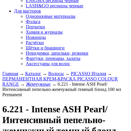
ENIGMA ресницы черные
LASH&GO ресницы черные
Для мастеров
Одноразовые материалы
Фольга
Перчатки
Химия и журналы
Ножницы
Расчёски
Щётки и брашинги
Невидимки, шпильки, резинки
Фартуки, пенюары, халаты
Аксессуары для волос
Главная
→
Каталог
→
Волосы
→
PICASSO Италия
→
ПЕРМАНЕНТНАЯ КРЕМ-КРАСКА PICASSO COLOUR
RANGE
→
Жемчужные
→
6.221 - Intense ASH Pearl/
Интенсивный пепельно-жемчужный темный блонд 100 мл
Рermanent
6.221 - Intense ASH Pearl/
Интенсивный пепельно-
жемчужный темный блонд