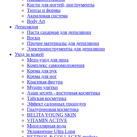
Кисти для ногтей, инструменты
Типсы и формы
Акриловая система
Body Art
Депиляция
Паста сахарная для депиляции
Воски
Прочие материалы для депиляции
Электроинструменты для депиляции
Уход за кожей
Mezo-уход для лица
Комплекс самоомоложения
Крема для рук
Крема для ног
Красивая фигура
Муцин улитки
Asian seсrets - восточная косметика
Тайская косметика
Эффект салонных процедур
Гиалуроновая косметика
BELITA YOUNG SKIN
VITAMIN ACTIVE
Мицеллярная вода
Увлажнение Ultra Long
RETINOL & COLLAGEN meduza