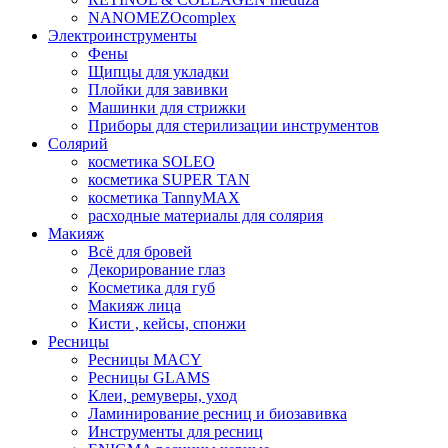
NANOMEZOcomplex
Электроинструменты
Фены
Щипцы для укладки
Плойки для завивки
Машинки для стрижки
Приборы для стерилизации инструментов
Солярий
косметика SOLEO
косметика SUPER TAN
косметика TannyMAX
расходные материалы для солярия
Макияж
Всё для бровей
Декорирование глаз
Косметика для губ
Макияж лица
Кисти , кейсы, спонжи
Ресницы
Ресницы MACY
Ресницы GLAMS
Клеи, ремуверы, уход
Ламинирование ресниц и биозавивка
Инструменты для ресниц