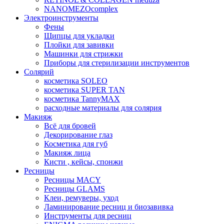
NANOMEZOcomplex
Электроинструменты
Фены
Щипцы для укладки
Плойки для завивки
Машинки для стрижки
Приборы для стерилизации инструментов
Солярий
косметика SOLEO
косметика SUPER TAN
косметика TannyMAX
расходные материалы для солярия
Макияж
Всё для бровей
Декорирование глаз
Косметика для губ
Макияж лица
Кисти , кейсы, спонжи
Ресницы
Ресницы MACY
Ресницы GLAMS
Клеи, ремуверы, уход
Ламинирование ресниц и биозавивка
Инструменты для ресниц