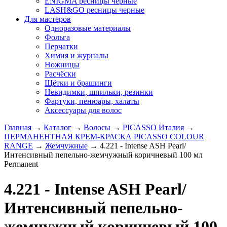
ENIGMA ресницы черные
LASH&GO ресницы черные
Для мастеров
Одноразовые материалы
Фольга
Перчатки
Химия и журналы
Ножницы
Расчёски
Щётки и брашинги
Невидимки, шпильки, резинки
Фартуки, пенюары, халаты
Аксессуары для волос
Главная
→
Каталог
→
Волосы
→
PICASSO Италия
→
ПЕРМАНЕНТНАЯ КРЕМ-КРАСКА PICASSO COLOUR
RANGE
→
Жемчужные
→
4.221 - Intense ASH Pearl/
Интенсивный пепельно-жемчужный коричневый 100 мл
Permanent
4.221 - Intense ASH Pearl/
Интенсивный пепельно-
жемчужный коричневый 100