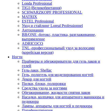
Londa Professional
TIGI (Великобритания)
SCHWARZKOPF PROFESSIONAL
MATRIX
ESTEL Professional
Уход и стайлинг Loreal Professionnel
Антоцианин
BB/ONE -ботокс, пластика, разглаживание,
выпрямление
ADRICOCO
TNL -профессиональный уход за волосами
(корейская версия)
Ногти
Праймеры и обезжириватели для гель лаков и
гелей
Гель-лаки, Shellac
Гель, полигель для моделирования ногтей
Декор для ногтей
Пилки, блоки, полировки
Средства ухода за ногтями
Обезжиривание, жидкости снятия лаков
Насадки, колпачки для аппаратного маникюра и
педикюра
Лампы, аппараты для ногтей и педикюра
Парафинотерапия