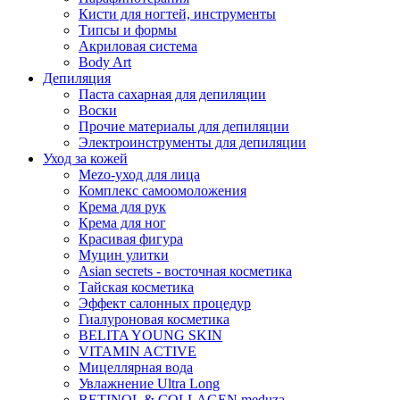
Кисти для ногтей, инструменты
Типсы и формы
Акриловая система
Body Art
Депиляция
Паста сахарная для депиляции
Воски
Прочие материалы для депиляции
Электроинструменты для депиляции
Уход за кожей
Mezo-уход для лица
Комплекс самоомоложения
Крема для рук
Крема для ног
Красивая фигура
Муцин улитки
Asian seсrets - восточная косметика
Тайская косметика
Эффект салонных процедур
Гиалуроновая косметика
BELITA YOUNG SKIN
VITAMIN ACTIVE
Мицеллярная вода
Увлажнение Ultra Long
RETINOL & COLLAGEN meduza