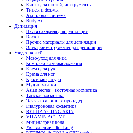
Кисти для ногтей, инструменты
Типсы и формы
Акриловая система
Body Art
Депиляция
Паста сахарная для депиляции
Воски
Прочие материалы для депиляции
Электроинструменты для депиляции
Уход за кожей
Mezo-уход для лица
Комплекс самоомоложения
Крема для рук
Крема для ног
Красивая фигура
Муцин улитки
Asian seсrets - восточная косметика
Тайская косметика
Эффект салонных процедур
Гиалуроновая косметика
BELITA YOUNG SKIN
VITAMIN ACTIVE
Мицеллярная вода
Увлажнение Ultra Long
RETINOL & COLLAGEN meduza