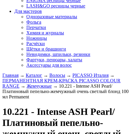
ENIGMA ресницы черные
LASH&GO ресницы черные
Для мастеров
Одноразовые материалы
Фольга
Перчатки
Химия и журналы
Ножницы
Расчёски
Щётки и брашинги
Невидимки, шпильки, резинки
Фартуки, пенюары, халаты
Аксессуары для волос
Главная
→
Каталог
→
Волосы
→
PICASSO Италия
→
ПЕРМАНЕНТНАЯ КРЕМ-КРАСКА PICASSO COLOUR
RANGE
→
Жемчужные
→
10.221 - Intense ASH Pearl/
Платиновый пепельно-жемчужный очень светлый блонд 100
мл Рermanent
10.221 - Intense ASH Pearl/
Платиновый пепельно-
жемчужный очень светлый