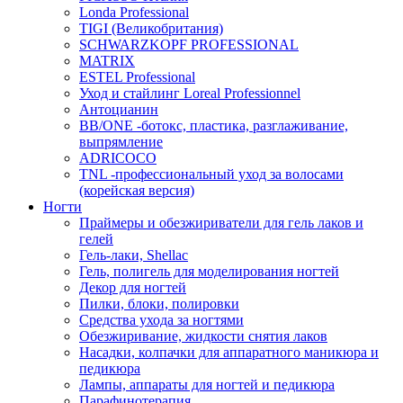
Londa Professional
TIGI (Великобритания)
SCHWARZKOPF PROFESSIONAL
MATRIX
ESTEL Professional
Уход и стайлинг Loreal Professionnel
Антоцианин
BB/ONE -ботокс, пластика, разглаживание,
выпрямление
ADRICOCO
TNL -профессиональный уход за волосами
(корейская версия)
Ногти
Праймеры и обезжириватели для гель лаков и
гелей
Гель-лаки, Shellac
Гель, полигель для моделирования ногтей
Декор для ногтей
Пилки, блоки, полировки
Средства ухода за ногтями
Обезжиривание, жидкости снятия лаков
Насадки, колпачки для аппаратного маникюра и
педикюра
Лампы, аппараты для ногтей и педикюра
Парафинотерапия