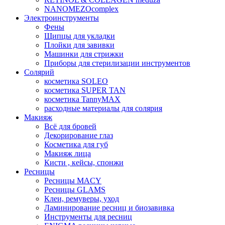
NANOMEZOcomplex
Электроинструменты
Фены
Щипцы для укладки
Плойки для завивки
Машинки для стрижки
Приборы для стерилизации инструментов
Солярий
косметика SOLEO
косметика SUPER TAN
косметика TannyMAX
расходные материалы для солярия
Макияж
Всё для бровей
Декорирование глаз
Косметика для губ
Макияж лица
Кисти , кейсы, спонжи
Ресницы
Ресницы MACY
Ресницы GLAMS
Клеи, ремуверы, уход
Ламинирование ресниц и биозавивка
Инструменты для ресниц