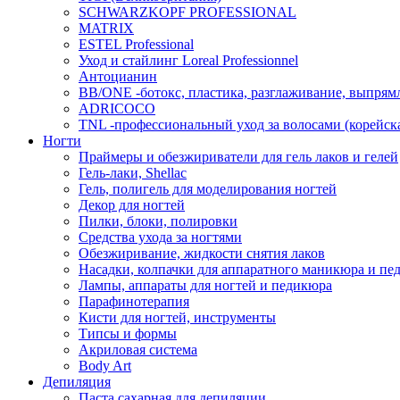
SCHWARZKOPF PROFESSIONAL
MATRIX
ESTEL Professional
Уход и стайлинг Loreal Professionnel
Антоцианин
BB/ONE -ботокс, пластика, разглаживание, выпрям
ADRICOCO
TNL -профессиональный уход за волосами (корейска
Ногти
Праймеры и обезжириватели для гель лаков и гелей
Гель-лаки, Shellac
Гель, полигель для моделирования ногтей
Декор для ногтей
Пилки, блоки, полировки
Средства ухода за ногтями
Обезжиривание, жидкости снятия лаков
Насадки, колпачки для аппаратного маникюра и пе
Лампы, аппараты для ногтей и педикюра
Парафинотерапия
Кисти для ногтей, инструменты
Типсы и формы
Акриловая система
Body Art
Депиляция
Паста сахарная для депиляции