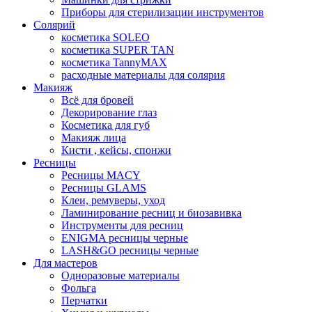
Приборы для стерилизации инструментов
Солярий
косметика SOLEO
косметика SUPER TAN
косметика TannyMAX
расходные материалы для солярия
Макияж
Всё для бровей
Декорирование глаз
Косметика для губ
Макияж лица
Кисти , кейсы, спонжи
Ресницы
Ресницы MACY
Ресницы GLAMS
Клеи, ремуверы, уход
Ламинирование ресниц и биозавивка
Инструменты для ресниц
ENIGMA ресницы черные
LASH&GO ресницы черные
Для мастеров
Одноразовые материалы
Фольга
Перчатки