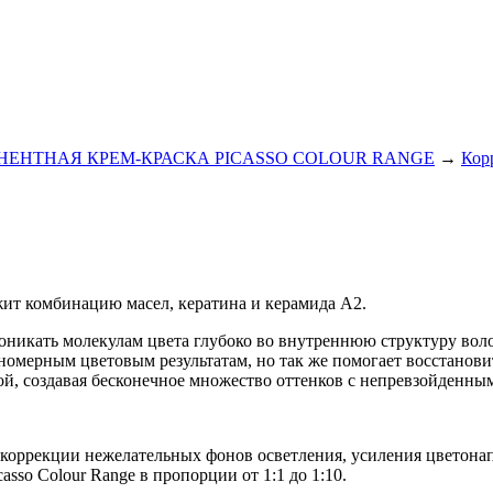
ЕНТНАЯ КРЕМ-КРАСКА PICASSO COLOUR RANGE
→
Кор
ржит комбинацию масел, кератина и керамида А2.
проникать молекулам цвета глубоко во внутреннюю структуру во
авномерным цветовым результатам, но так же помогает восстанови
й, создавая бесконечное множество оттенков с непревзойденным
я коррекции нежелательных фонов осветления, усиления цветона
sso Colour Range в пропорции от 1:1 до 1:10.