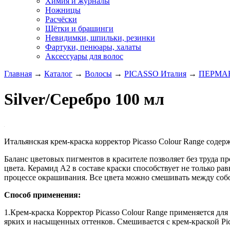
Химия и журналы
Ножницы
Расчёски
Щётки и брашинги
Невидимки, шпильки, резинки
Фартуки, пенюары, халаты
Аксессуары для волос
Главная
→
Каталог
→
Волосы
→
PICASSO Италия
→
ПЕРМАН
Silver/Серебро 100 мл
Итальянская крем-краска корректор Picasso Colour Range соде
Баланс цветовых пигментов в красителе позволяет без труда 
цвета. Керамид А2 в составе краски способствует не только р
процессе окрашивания. Все цвета можно смешивать между собо
Способ применения:
1.Крем-краска Корректор Picasso Colour Range применяется дл
ярких и насыщенных оттенков. Смешивается с крем-краской Pica