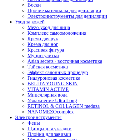
Воски
Прочие материалы для депиляции
Электроинструменты для депиляции
Уход за кожей
Mezo-уход для лица
Комплекс самоомоложения
Крема для рук
Крема для ног
Красивая фигура
Муцин улитки
Asian seсrets - восточная косметика
Тайская косметика
Эффект салонных процедур
Гиалуроновая косметика
BELITA YOUNG SKIN
VITAMIN ACTIVE
Мицеллярная вода
Увлажнение Ultra Long
RETINOL & COLLAGEN meduza
NANOMEZOcomplex
Электроинструменты
Фены
Щипцы для укладки
Плойки для завивки
Машинки для стрижки