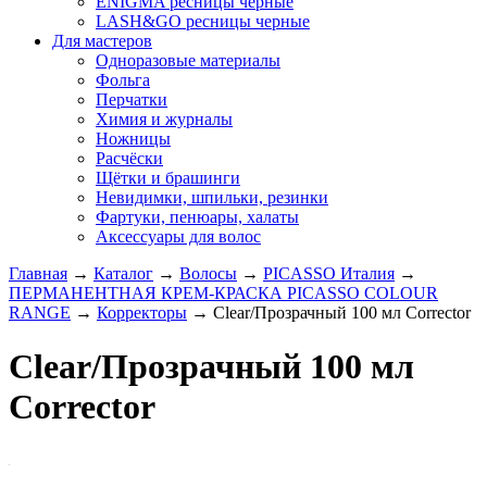
ENIGMA ресницы черные
LASH&GO ресницы черные
Для мастеров
Одноразовые материалы
Фольга
Перчатки
Химия и журналы
Ножницы
Расчёски
Щётки и брашинги
Невидимки, шпильки, резинки
Фартуки, пенюары, халаты
Аксессуары для волос
Главная
→
Каталог
→
Волосы
→
PICASSO Италия
→
ПЕРМАНЕНТНАЯ КРЕМ-КРАСКА PICASSO COLOUR
RANGE
→
Корректоры
→
Clear/Прозрачный 100 мл Corrector
Clear/Прозрачный 100 мл
Corrector