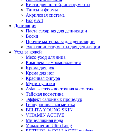
Кисти для ногтей, инструменты
Типсы и формы
Акриловая система
Body Art
Депиляция
Паста сахарная для депиляции
Воски
Прочие материалы для депиляции
Электроинструменты для депиляции
Уход за кожей
Mezo-уход для лица
Комплекс самоомоложения
Крема для рук
Крема для ног
Красивая фигура
Муцин улитки
Asian seсrets - восточная косметика
Тайская косметика
Эффект салонных процедур
Гиалуроновая косметика
BELITA YOUNG SKIN
VITAMIN ACTIVE
Мицеллярная вода
Увлажнение Ultra Long
RETINOL & COLLAGEN meduza