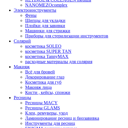
NANOMEZOcomplex
Электроинструменты
Фены
Щипцы для укладки
Плойки для завивки
Машинки для стрижки
Приборы для стерилизации инструментов
Солярий
косметика SOLEO
косметика SUPER TAN
косметика TannyMAX
расходные материалы для солярия
Макияж
Всё для бровей
Декорирование глаз
Косметика для губ
Макияж лица
Кисти , кейсы, спонжи
Ресницы
Ресницы MACY
Ресницы GLAMS
Клеи, ремуверы, уход
Ламинирование ресниц и биозавивка
Инструменты для ресниц