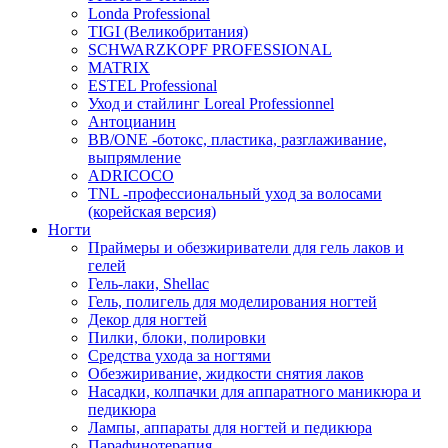
Londa Professional
TIGI (Великобритания)
SCHWARZKOPF PROFESSIONAL
MATRIX
ESTEL Professional
Уход и стайлинг Loreal Professionnel
Антоцианин
BB/ONE -ботокс, пластика, разглаживание,
выпрямление
ADRICOCO
TNL -профессиональный уход за волосами
(корейская версия)
Ногти
Праймеры и обезжириватели для гель лаков и
гелей
Гель-лаки, Shellac
Гель, полигель для моделирования ногтей
Декор для ногтей
Пилки, блоки, полировки
Средства ухода за ногтями
Обезжиривание, жидкости снятия лаков
Насадки, колпачки для аппаратного маникюра и
педикюра
Лампы, аппараты для ногтей и педикюра
Парафинотерапия