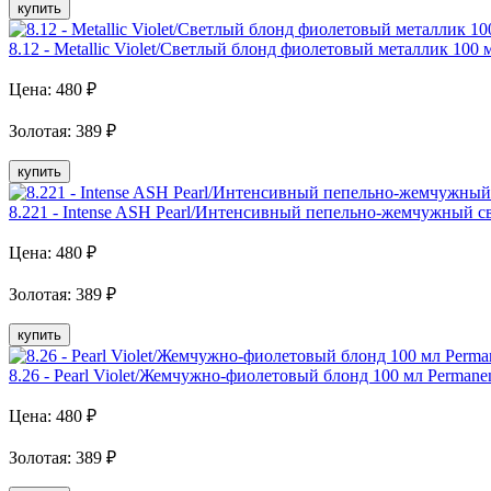
купить
8.12 - Metallic Violet/Светлый блонд фиолетовый металлик 100 
Цена:
480
₽
Золотая
:
389
₽
купить
8.221 - Intense ASH Pearl/Интенсивный пепельно-жемчужный с
Цена:
480
₽
Золотая
:
389
₽
купить
8.26 - Pearl Violet/Жемчужно-фиолетовый блонд 100 мл Рermane
Цена:
480
₽
Золотая
:
389
₽