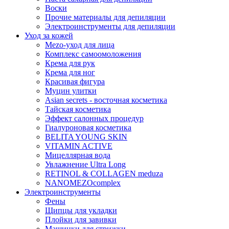
Воски
Прочие материалы для депиляции
Электроинструменты для депиляции
Уход за кожей
Mezo-уход для лица
Комплекс самоомоложения
Крема для рук
Крема для ног
Красивая фигура
Муцин улитки
Asian seсrets - восточная косметика
Тайская косметика
Эффект салонных процедур
Гиалуроновая косметика
BELITA YOUNG SKIN
VITAMIN ACTIVE
Мицеллярная вода
Увлажнение Ultra Long
RETINOL & COLLAGEN meduza
NANOMEZOcomplex
Электроинструменты
Фены
Щипцы для укладки
Плойки для завивки
Машинки для стрижки