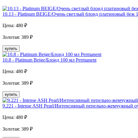
10.13 - Platinum BEIGE/Очень светлый блонд платиновый беж 1
Цена:
480
₽
Золотая
:
389
₽
купить
10.8 - Platinum Beige/Блонд 100 мл Permanent
Цена:
480
₽
Золотая
:
389
₽
купить
9.221 - Intense ASH Pearl/Интенсивный пепельно-жемчужный о
Цена:
480
₽
Золотая
:
389
₽