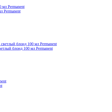
мл Рermanent
ветлый блонд 100 мл Рermanent
nt