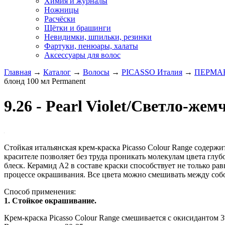
Химия и журналы
Ножницы
Расчёски
Щётки и брашинги
Невидимки, шпильки, резинки
Фартуки, пенюары, халаты
Аксессуары для волос
Главная
→
Каталог
→
Волосы
→
PICASSO Италия
→
ПЕРМАН
блонд 100 мл Рermanent
9.26 - Pearl Violet/Светло-ж
Стойкая итальянская крем-краска Picasso Colour Range содер
красителе позволяет без труда проникать молекулам цвета гл
блеск. Керамид А2 в составе краски способствует не только ра
процессе окрашивания. Все цвета можно смешивать между собой
Способ применения:
1. Стойкое окрашивание.
Крем-краска Picasso Colour Range смешивается с окисидантом 3