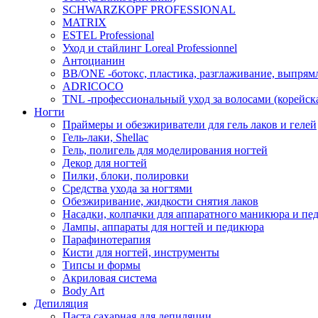
SCHWARZKOPF PROFESSIONAL
MATRIX
ESTEL Professional
Уход и стайлинг Loreal Professionnel
Антоцианин
BB/ONE -ботокс, пластика, разглаживание, выпрям
ADRICOCO
TNL -профессиональный уход за волосами (корейска
Ногти
Праймеры и обезжириватели для гель лаков и гелей
Гель-лаки, Shellac
Гель, полигель для моделирования ногтей
Декор для ногтей
Пилки, блоки, полировки
Средства ухода за ногтями
Обезжиривание, жидкости снятия лаков
Насадки, колпачки для аппаратного маникюра и пе
Лампы, аппараты для ногтей и педикюра
Парафинотерапия
Кисти для ногтей, инструменты
Типсы и формы
Акриловая система
Body Art
Депиляция
Паста сахарная для депиляции