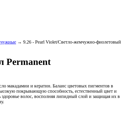
чужные
→
9.26 - Pearl Violet/Светло-жемчужно-фиолетовый
мл Рermanent
сло макадамии и кератин. Баланс цветовых пигментов в
ь высокую покрывающую способность, естественный цвет и
ть здоровье волос, восполняя липидный слой и защищая их в
у.