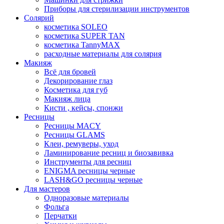
Приборы для стерилизации инструментов
Солярий
косметика SOLEO
косметика SUPER TAN
косметика TannyMAX
расходные материалы для солярия
Макияж
Всё для бровей
Декорирование глаз
Косметика для губ
Макияж лица
Кисти , кейсы, спонжи
Ресницы
Ресницы MACY
Ресницы GLAMS
Клеи, ремуверы, уход
Ламинирование ресниц и биозавивка
Инструменты для ресниц
ENIGMA ресницы черные
LASH&GO ресницы черные
Для мастеров
Одноразовые материалы
Фольга
Перчатки